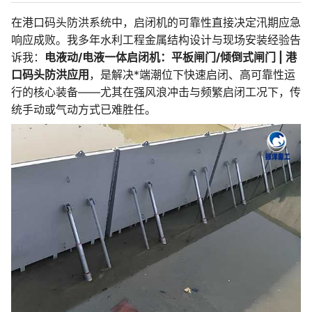
在港口码头防洪系统中，启闭机的可靠性直接决定汛期应急
响应成败。我多年水利工程金属结构设计与现场安装经验告
诉我：
电液动/电液一体启闭机：平板闸门/倾倒式闸门 | 港
口码头防洪应用
，是解决*端潮位下快速启闭、高可靠性运
行的核心装备——尤其在强风浪冲击与频繁启闭工况下，传
统手动或气动方式已难胜任。