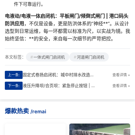
件下可靠运行。
电液动/电液一体启闭机：平板闸门/倾倒式闸门 | 港口码头
防洪应用
，不仅是设备，更是防洪体系的“神经**”。从设计
选型到日常运维，每一环都需以标准为尺，以实战为镜。我
始终坚信：**的安全，来自每一次细节的严苛把控。
本文标签：
一体式闸门启闭机
河道闸门启闭机
固定式卷扬启闭机：城中村排水改造控制系统调试指南
上一条:
查看详情 +
液压升降坝/合页坝：紧急停止按钮 | 化工废水处理池专用
下一条:
查看详情 +
爆款热卖
/remai