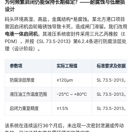
为何频繁启闭仍能保持长期稳定？——耐腐蚀与低磨损
设计
码头环境高湿、高盐，金属结构*易腐蚀。某北方港口项目
曾因启闭机齿轮箱锈蚀导致卡死，造成闸门滞留。我们改用
电液一体启闭机
，其液压系统密封件采用三元乙丙橡胶（E
PDM），并按《SL 73.5-2013》第6.2.4条进行防腐涂层处
理（设计阶段）。
参数项
实际工程值
标准要求及依据
防腐涂层厚度
≥120μm
SL 73.5-2013
液压油工作温度范围
-25℃ ~ +80℃
SL 73.5-2013
启闭力重复精度
±1.5%
SL 73.5-2013
该系统在连续运行36个月后，未出现一次密封泄漏或传动