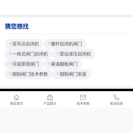
它一般适用于景观、河道、泵站、水库、水
力水电、市政建设、给水排水、水产养殖、
农用水利建设、旅游开发等诸多工程。一、
在景观工程中，液压翻板闸门发挥着独特作
用。它能够灵活调节水位，营造出不同的水
猜您想找
景效果，为城市景观增添灵动之美。无
双吊点启闭机
螺杆启闭机闸门
一体式闸门启闭机
泵站液压启闭机
河道景观闸门
渠道翻板闸门
钢制闸门技术参数
钢制闸门安装
联系我们
/ Contact us
网站首页
产品展示
技术参数
电话咨询
公司地址：河北省邢台市新河县白神首乡夏神首村
公司邮箱：2176997023@qq.com