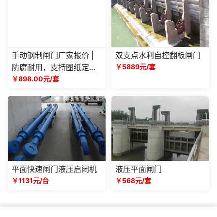
手动钢制闸门厂家报价 |
双支点水利自控翻板闸门
防腐耐用，支持图纸定
￥5889元/套
制，提供详细成本方案
￥898.00元/套
平面快速闸门液压启闭机
液压平面闸门
￥1131元/台
￥568元/套