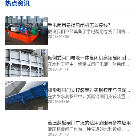
热点资讯
手电两用卷扬启闭机怎么接线？
假设我们已经具备了手电两用卷扬启闭机的
2025-01-06
接线图，首先应识别各个组件，如电机、控
制箱、限位开关等。一、手电两用卷扬启闭
机接线步骤1、电源接线：根据卷扬机的电压
要求，将电源线连接到控制箱的相应端子
倾倒式闸门电液一体启闭机高频启闭耐用|
上。注意，电源线应符合**标准，使用带有
高可靠·长寿命·稳如磐石
在水利工程中，倾倒式闸门电液一体启闭机
地线的三相电源线。2、电机接线：将电机的
2026-01-11
高频启闭耐用，是保障泄洪、排涝、调度**
接线端子与控制箱的输出端子相连。
的核心设备。我参与过多个大型水利项目，
深知这类设备一旦失效，可能引发连锁风
险。因此，选择具备高频启闭能力且长期耐
弧形钢闸门支铰装置？铸钢铰座与自润滑
用的电
轴承的耐久性要求
在大型水利枢纽中，弧形钢闸门支铰装置一
2026-04-16
旦失效将直接威胁大坝安全，而铸钢铰座与
自润滑轴承的耐久性往往是现场*易被忽视的
**。基于我多年工程经验，参与过多个大型
项目，深知只有满足严格的耐久性要求，才
液压翻板闸门广泛的适用范围与多样应用
液压翻板闸门作为一种先进的水利设施，在
2025-01-18
众多领域展现出广泛的适用性和重要价值。