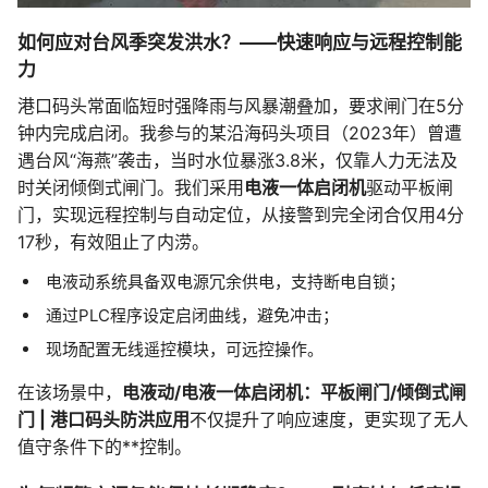
如何应对台风季突发洪水？——快速响应与远程控制能
力
港口码头常面临短时强降雨与风暴潮叠加，要求闸门在5分
钟内完成启闭。我参与的某沿海码头项目（2023年）曾遭
遇台风“海燕”袭击，当时水位暴涨3.8米，仅靠人力无法及
时关闭倾倒式闸门。我们采用
电液一体启闭机
驱动平板闸
门，实现远程控制与自动定位，从接警到完全闭合仅用4分
17秒，有效阻止了内涝。
电液动系统具备双电源冗余供电，支持断电自锁；
通过PLC程序设定启闭曲线，避免冲击；
现场配置无线遥控模块，可远控操作。
在该场景中，
电液动/电液一体启闭机：平板闸门/倾倒式闸
门 | 港口码头防洪应用
不仅提升了响应速度，更实现了无人
值守条件下的**控制。