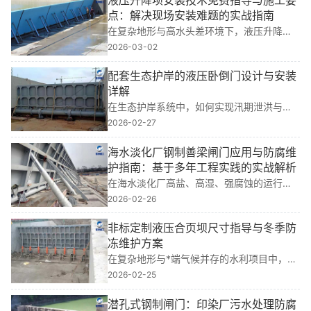
点：解决现场安装难题的实战指南
在复杂地形与高水头差环境下，液压升降坝
的**安装直接决定工程运行安全与使用寿
2026-03-02
命。基于我多年水利工程金属结构设计、生
产及现场安装经验，参与过多个大型项目，
配套生态护岸的液压卧倒门设计与安装
深···
详解
在生态护岸系统中，如何实现汛期泄洪与平
时生态保水的**切换？我多年水利工程金属
2026-02-27
结构设计经验告诉我：配套生态护岸的液压
卧倒门设计与安装详解，正是解决这一难题
海水淡化厂钢制善梁闸门应用与防腐维
的关···
护指南：基于多年工程实践的实战解析
在海水淡化厂高盐、高湿、强腐蚀的运行环
境中，钢制善梁闸门的可靠性直接关系到取
2026-02-26
水系统稳定与长期运行成本。我多年**水利
工程金属结构设计与现场安装经验表明，选
非标定制液压合页坝尺寸指导与冬季防
型不···
冻维护方案
在复杂地形与*端气候并存的水利项目中，传
统定型设备常因尺寸不匹配或抗寒性能不足
2026-02-25
导致运行失效。基于我多年水利工程金属结
构设计、生产及现场安装经验，非标定制液
潜孔式钢制闸门：印染厂污水处理防腐