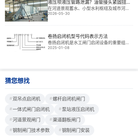
液压坝液压管路泄漏？油管接头紧固扭矩
宠”。尤
与密封垫圈更换
在河道景观蓄水、小型水利枢纽及城市河道
2026-05-30
治理中，液压系统漏油常导致挡水失效。基
于我多年工程经验，规范油管接头紧固扭矩
与密封垫圈更换流程，可确保灌溉区挡水稳
定与安全。
卷扬启闭机型号代码表示方法
卷扬启闭机是水工闸门启闭设备的重要组成
2025-01-08
部分，类型多样，常见的有普通卷扬启闭
机、快速闭门卷扬启闭机、弧门卷扬启闭
机、高扬程卷扬启闭机、台车移动卷扬启闭
机等，为了方便大家快速认识卷扬启闭机型
号代码表示方法，铄洋重工小编梳理如下。
一、普通卷扬启闭机型号表示方法QPQ-2*4
猜您想找
0-17，字母数字表示的含义，Q：启闭机，
P：
双吊点启闭机
螺杆启闭机闸门
一体式闸门启闭机
泵站液压启闭机
河道景观闸门
渠道翻板闸门
钢制闸门技术参数
钢制闸门安装