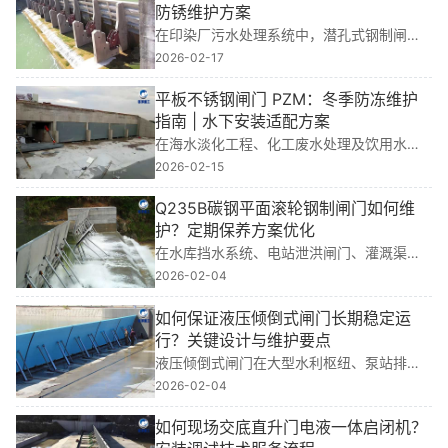
压合···
防锈维护方案
在印染厂污水处理系统中，潜孔式钢制闸门
是控制水流、保障处理效率与防洪安全的核
2026-02-17
心部件。基于我多年水利工程金属结构设
计、生产及现场安装经验，我深知这类闸门
平板不锈钢闸门 PZM：冬季防冻维护
在高腐蚀···
指南 | 水下安装适配方案
在海水淡化工程、化工废水处理及饮用水库
等严苛工况中，平板不锈钢闸门PZM不仅是
2026-02-15
关键的流量控制设备，更是系统稳定运行的
“守护者”。我有多年水利工程金属结构设计与
Q235B碳钢平面滚轮钢制闸门如何维
···
护？定期保养方案优化
在水库挡水系统、电站泄洪闸门、灌溉渠道
控制及城市防洪工程中，Q235B碳钢平面滚
2026-02-04
轮钢制闸门是保障水流调控与结构安全的核
心部件。然而，长期处于潮湿、泥沙冲刷和
如何保证液压倾倒式闸门长期稳定运
频繁···
行？关键设计与维护要点
液压倾倒式闸门在大型水利枢纽、泵站排洪
及城市防洪工程中承担着关键启闭功能，其
2026-02-04
可靠性直接关系到汛期安全。如何保证液压
倾倒式闸门长期稳定运行？关键设计与维护
如何现场交底直升门电液一体启闭机？
要点——···