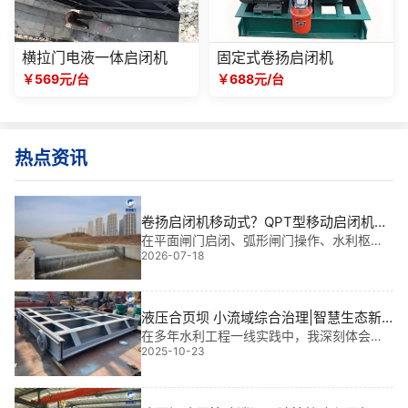
横拉门电液一体启闭机
固定式卷扬启闭机
￥569元/台
￥688元/台
热点资讯
卷扬启闭机移动式？QPT型移动启闭机与
轨道的配合要求
在平面闸门启闭、弧形闸门操作、水利枢纽
2026-07-18
调水及船闸闸门控制中，QPT型移动启闭机
凭借多孔位灵活调度的核心价值被广泛应
用，但轨道沉降或安装偏差引发的运行卡阻
与车轮异常磨损，一直是现场管理的**。
液压合页坝 小流域综合治理|智慧生态新
引擎
在多年水利工程一线实践中，我深刻体会
2025-10-23
到：液压合页坝 小流域综合治理不仅是技术
升级，更是生态修复与防洪安全的“双轮驱
动”。它以灵活调控水位、快速启闭、适应复
杂地形等优势，正成为中小流域治理的“新