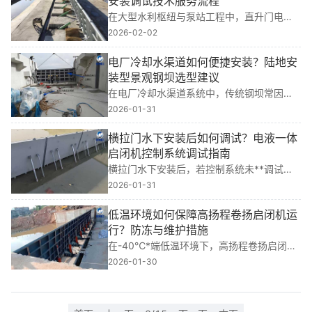
安装调试技术服务流程
在大型水利枢纽与泵站工程中，直升门电液
一体启闭机的可靠性直接决定闸门启闭效率
2026-02-02
与运行安全。我多年**金属结构设计与现场
安装，参与多个重大项目，深知：现场交底
电厂冷却水渠道如何便捷安装？陆地安
···
装型景观钢坝选型建议
在电厂冷却水渠道系统中，传统钢坝常因现
场吊装困难、基础预埋复杂而延误工期。基
2026-01-31
于我多年水利工程金属结构设计与现场安装
经验，陆地安装型景观钢坝正成为解决此类
横拉门水下安装后如何调试？电液一体
难题的···
启闭机控制系统调试指南
横拉门水下安装后，若控制系统未**调试，*
易导致启闭不同步、密封失效或设备过载。
2026-01-31
基于我多年水利工程金属结构设计与现场安
装经验，结合多个大型项目实践，本文聚···
低温环境如何保障高扬程卷扬启闭机运
行？防冻与维护措施
在-40℃*端低温环境下，高扬程卷扬启闭机
仍是平面闸门启闭、弧形闸门操作及水利枢
2026-01-30
纽调水、船闸闸门控制的核心动力装置。基
于我多年水利工程金属结构设计与现场安装
经···