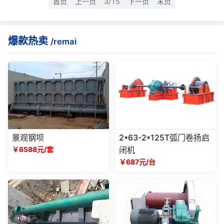
首页
上一页
3/15
下一页
末页
爆款热卖
/remai
景观钢坝
2*63-2*125T弧门卷扬启
￥6588元/套
闭机
￥687元/台