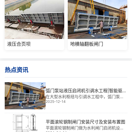
液压合页坝
地横轴翻板闸门
热点资讯
弧门泵站液压启闭机引调水工程|智能驱动
的高坝守护者
在大型水利枢纽与引调水工程中，弧门泵站
2025-12-14
液压启闭机引调水工程不仅是关键输送节
点，更是保障系统安全运行的核心“神经**”。
它不仅承担着**调控水流、实现远程调度的
功能，更在无人值守电站与应急泄洪系统中
平面滚轮钢制闸门安装尺寸及安装布置图
发挥
平面滚轮钢制闸门做为水利闸门启闭机设备