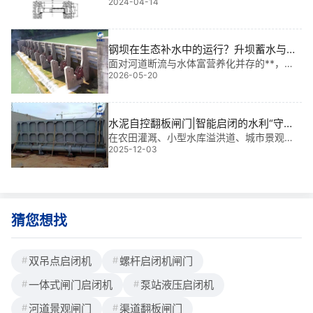
2024-04-14
中重要的组成部分，被广泛应用于排河、进
水渠、水电站、水库等水利工程中，那么其
正确的安装不容忽视，在此铄洋重工小编以
常见型号1*1米到10*10米为例，从其安装结
钢坝在生态补水中的运行？升坝蓄水与水
构布置图及安装尺寸参数两个方面来大家详
质净化协同控制
面对河道断流与水体富营养化并存的**，我
细说明。一、平面滚轮钢制闸门安装布置图
2026-05-20
基于 多年水利工程经验指出，钢坝在生态补
二、平面滚轮钢闸门安装尺寸参数型号
水中的运行不仅是挡水，更是升坝蓄水和水
质净化协同控制的关键。如何在保证水位的
同时促进水体循环，是许多项目面临的实际
水泥自控翻板闸门|智能启闭的水利“守护
难
者”
在农田灌溉、小型水库溢洪道、城市景观水
2025-12-03
系和山区河道治理中，水泥自控翻板闸门正
以低成本、高可靠性的优势，成为中小型水
利工程中的“隐形功臣”。它无需外接电源或人
工干预，依靠水位变化自动启闭，实现“水来
则开
猜您想找
双吊点启闭机
螺杆启闭机闸门
一体式闸门启闭机
泵站液压启闭机
河道景观闸门
渠道翻板闸门