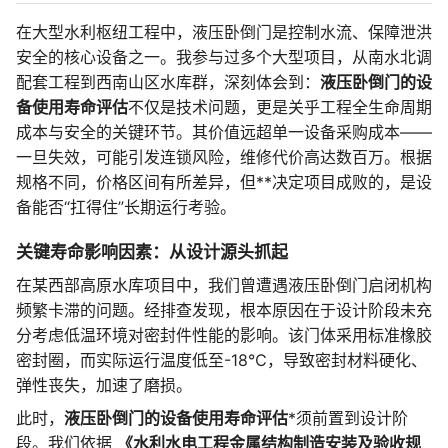
在大型水利枢纽工程中，液压卧倒门是控制水流、保障泄洪
安全的核心设备之一。我参与过多个大型项目，从南水北调
配套工程到西南山区水库群，深刻体会到：
液压卧倒门的设
备使用寿命评估
不仅是技术问题，更是关乎工程全生命周期
成本与安全的关键环节。其价值远超单一设备采购成本——
一旦失效，可能引发连锁风险，维修代价高达数百万。根据
规格不同，价格区间有所差异，但**决定项目成败的，是设
备能否“扛得住”长期运行考验。
关键寿命影响因素：从设计源头抓起
在某西部高原水库项目中，我们曾遭遇液压卧倒门启闭机构
频繁卡滞的问题。经排查发现，根本原因在于设计阶段未充
分考虑低温环境对密封件性能的影响。该门体采用标准橡胶
密封圈，而实际运行温度低至-18℃，导致密封材料硬化、
弹性丧失，加速了磨损。
此时，
液压卧倒门的设备使用寿命评估
*须前置到设计阶
段。我们依据
《水利水电工程金属结构制造安装及验收规