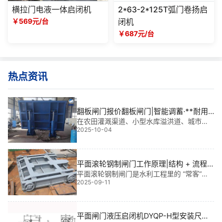
横拉门电液一体启闭机
2*63-2*125T弧门卷扬启
￥569元/台
闭机
￥687元/台
热点资讯
翻板闸门报价翻板闸门|智能调蓄·**耐用
的水利守护者
在农田灌溉渠道、小型水库溢洪道、城市景
2025-10-04
观水系和山区河道治理中，翻板闸门正以低
成本、高适应性的优势，成为现代水利工程
的“隐形功臣”。它不仅实现自动启闭、调节水
位，更在*端天气下保障工程安全。翻板闸门
平面滚轮钢制闸门工作原理|结构 + 流程 +
报价
实战案例
平面滚轮钢制闸门是水利工程里的 “常客”，
2025-09-11
常用于灌溉渠、水库溢洪道、城市排涝泵站
等场景，凭借 “启闭省力、运行稳定” 的优
势，在中小水位差项目中广泛应用。做闸门
设计安装 多年，我常被问 “它到底怎么工作
平面闸门液压启闭机DYQP-H型安装尺寸
的”，**就用通俗语言 + 实战案例，把平面滚