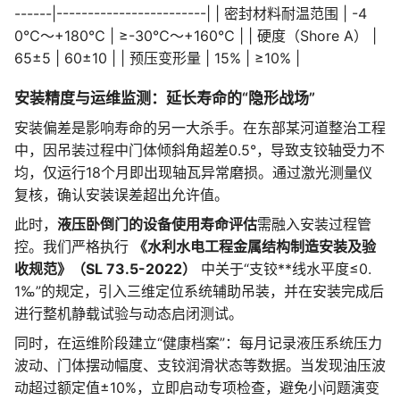
------|------------------------| | 密封材料耐温范围 | -4
0℃～+180℃ | ≥-30℃～+160℃ | | 硬度（Shore A） |
65±5 | 60±10 | | 预压变形量 | 15% | ≥10% |
安装精度与运维监测：延长寿命的“隐形战场”
安装偏差是影响寿命的另一大杀手。在东部某河道整治工程
中，因吊装过程中门体倾斜角超差0.5°，导致支铰轴受力不
均，仅运行18个月即出现轴瓦异常磨损。通过激光测量仪
复核，确认安装误差超出允许值。
此时，
液压卧倒门的设备使用寿命评估
需融入安装过程管
控。我们严格执行
《水利水电工程金属结构制造安装及验
收规范》（SL 73.5-2022）
中关于“支铰**线水平度≤0.
1‰”的规定，引入三维定位系统辅助吊装，并在安装完成后
进行整机静载试验与动态启闭测试。
同时，在运维阶段建立“健康档案”：每月记录液压系统压力
波动、门体摆动幅度、支铰润滑状态等数据。当发现油压波
动超过额定值±10%，立即启动专项检查，避免小问题演变