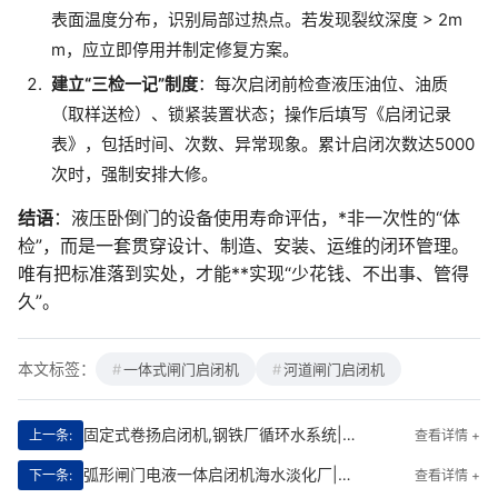
表面温度分布，识别局部过热点。若发现裂纹深度 > 2m
m，应立即停用并制定修复方案。
建立“三检一记”制度
：每次启闭前检查液压油位、油质
（取样送检）、锁紧装置状态；操作后填写《启闭记录
表》，包括时间、次数、异常现象。累计启闭次数达5000
次时，强制安排大修。
结语
：液压卧倒门的设备使用寿命评估，*非一次性的“体
检”，而是一套贯穿设计、制造、安装、运维的闭环管理。
唯有把标准落到实处，才能**实现“少花钱、不出事、管得
久”。
本文标签：
一体式闸门启闭机
河道闸门启闭机
固定式卷扬启闭机,钢铁厂循环水系统|智能驱动与**运维的工程先锋
上一条:
查看详情 +
弧形闸门电液一体启闭机海水淡化厂|智能驱动的海洋工程守护者
下一条:
查看详情 +