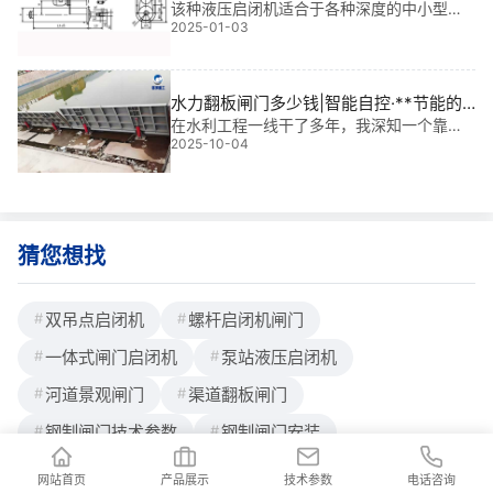
参数
该种液压启闭机适合于各种深度的中小型水
轮钢制闸门的工作原理说透，新手也能轻松
2025-01-03
利、水电及市政工程的闸门，也可用于平面
懂。一、先搞懂结构：3
事故闸门，它具备结构简单，无需设立液压
站及泵房，安装方便，现场接通电源即可工
作。一、平面闸门液压启闭机DYQP-H型分
水力翻板闸门多少钱|智能自控·**节能的
类及安装结构图1、双吊点工作闸门2、单吊
水利守护者
在水利工程一线干了多年，我深知一个靠谱
点上下工作闸门二、平面闸门液压启闭机DY
2025-10-04
的水力翻板闸门，不只是“挡水”的工具，更是
QP-H外形安装尺寸参数型号LLlL2L3L4ΦΦ
调节水流、保障安全、提升效率的关键角
色。很多人问：“水力翻板闸门多少钱？”——
其实，价格只是表象，**决定价值的是它是
猜您想找
双吊点启闭机
螺杆启闭机闸门
一体式闸门启闭机
泵站液压启闭机
河道景观闸门
渠道翻板闸门
钢制闸门技术参数
钢制闸门安装
网站首页
产品展示
技术参数
电话咨询