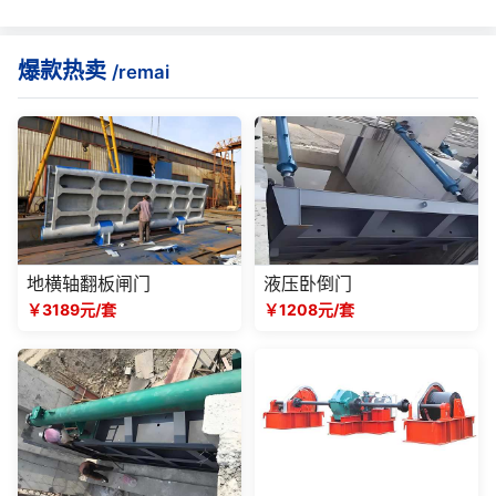
爆款热卖
/remai
地横轴翻板闸门
液压卧倒门
￥3189元/套
￥1208元/套