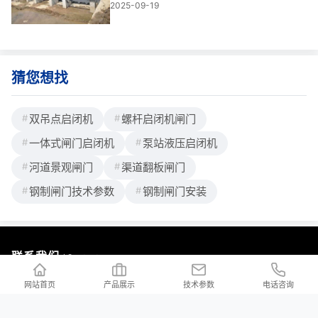
2025-09-19
水与城市河道治理中，液压坝正成为现代水
利工程的“智慧之眼”。它不仅实现快速启闭、
**控水，更以智能控制系统为核心，赋予水
体管理前所未有的灵活性。我参与过多个大
猜您想找
双吊点启闭机
螺杆启闭机闸门
一体式闸门启闭机
泵站液压启闭机
河道景观闸门
渠道翻板闸门
钢制闸门技术参数
钢制闸门安装
联系我们
/ Contact us
公司地址：河北省邢台市新河县白神首乡夏神首村
网站首页
产品展示
技术参数
电话咨询
公司邮箱：2176997023@qq.com