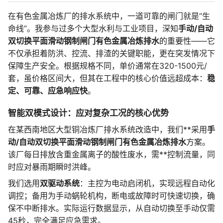
在有色金属冶炼厂的排水系统中，一道可靠的闸门就是“生
命线”。我参与过多个大型水利与工业项目，深知
手动/自动
双切换平面滑动钢制闸门有色金属冶炼排水
的重要性——它
不仅承担着防洪、控流、排渣的关键职能，更在突发情况下
保障生产安全。根据规格不同，单价通常在320-1500元/
套，虽价格区间大，但其在工程中的核心价值远超成本：
稳
定、可靠、应急响应快
。
智能双模式设计：应对复杂工况的核心优势
在某西南地区大型铜冶炼厂排水系统改造中，我们**采用
手
动/自动双切换平面滑动钢制闸门有色金属冶炼排水
方案。
该厂每日排放含重金属离子的酸性废水，需**控制流量，同
时应对暴雨期瞬时洪峰。
我们选用
双驱动系统
：主控为电动启闭机，实现远程自动化
调控；备用为手动蜗轮机构，断电或故障时可快速切换，确
保不中断排水。实际运行数据显示，从自动切换至手动仅需
45秒，完全满足应急需求。