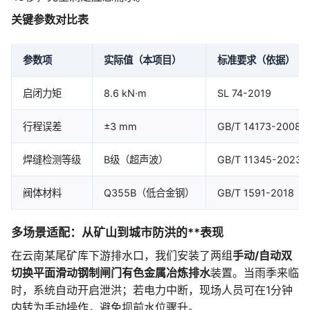
关键参数对比表
参数项
实际值（本项目）
标准要求（依据）
启闭力矩
8.6 kN·m
SL 74-2019
行程误差
±3 mm
GB/T 14173-2008
焊缝检测等级
B级（超声波）
GB/T 11345-2023
阀体材料
Q355B（低合金钢）
GB/T 1591-2018
多场景适配：从矿山到城市防洪的**表现
在云南某尾矿库下游排水口，我们安装了两组
手动/自动双
切换平面滑动钢制闸门有色金属冶炼排水
装置。当雨季来临
时，系统自动开启泄洪；若电力中断，现场人员可在1分钟
内转为手动操作，避免坝前水位骤升。