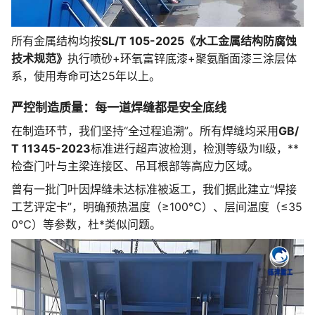
所有金属结构均按
SL/T 105-2025《水工金属结构防腐蚀
技术规范》
执行喷砂+环氧富锌底漆+聚氨酯面漆三涂层体
系，使用寿命可达25年以上。
严控制造质量：每一道焊缝都是安全底线
在制造环节，我们坚持“全过程追溯”。所有焊缝均采用
GB/
T 11345-2023
标准进行超声波检测，检测等级为Ⅱ级，**
检查门叶与主梁连接区、吊耳根部等高应力区域。
曾有一批门叶因焊缝未达标准被返工，我们据此建立“焊接
工艺评定卡”，明确预热温度（≥100℃）、层间温度（≤35
0℃）等参数，杜*类似问题。