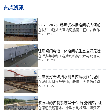
热点资讯
2x5T-2x25T移动式卷扬启闭机内河船闸
高温环境耐热性能｜高可靠·长寿命·强适
在长江中游某大型内河船闸工程中，我作为
2025-12-05
金属结构设计负责人，全程参与了2x5T-2x2
应
5T移动式卷扬启闭机的选型与部署。这套设
备不仅承担着弧形闸门启闭、平面闸门控制
的双重任务，更需在夏季平均气温超45℃
弧形闸门电液一体启闭机生态友好无遮挡
应急启闭响应速度|智控先锋
在近多年水利工程金属结构设计与现场安装
2025-11-20
实践中，我参与了多个大型水利枢纽项目，
深刻体会到：弧形闸门电液一体启闭机生态
友好无遮挡应急启闭响应速度，不仅是技术
升级的体现，更是保障防洪安全、维护生态
生态友好无遮挡水利自控翻板闸门城中村
平衡
排水改造|让城市“呼吸”更顺畅
在城中村排水改造中，我见过太多传统闸门
2025-11-27
“堵”住了水流，也堵住了居民的出行与生态。
而**能实现生态友好无遮挡水利自控翻板闸
门城中村排水改造的，是那种无需电力、随
水位自动启闭、不阻断水流又不影响景观的
液压坝的控制系统是什么|智能调控，让水
智能
随心动
在河道景观蓄水、小型水利枢纽、灌溉区挡