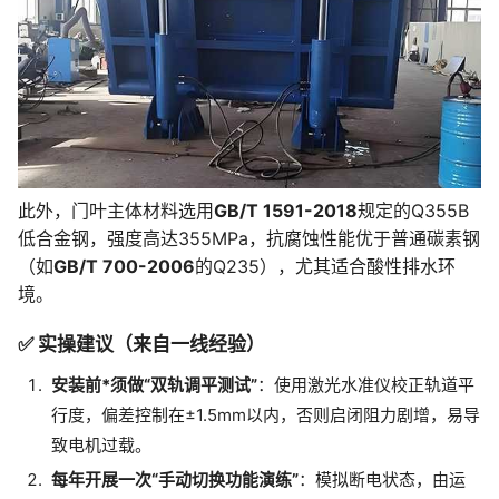
此外，门叶主体材料选用
GB/T 1591-2018
规定的Q355B
低合金钢，强度高达355MPa，抗腐蚀性能优于普通碳素钢
（如
GB/T 700-2006
的Q235），尤其适合酸性排水环
境。
✅ 实操建议（来自一线经验）
安装前*须做“双轨调平测试”
：使用激光水准仪校正轨道平
行度，偏差控制在±1.5mm以内，否则启闭阻力剧增，易导
致电机过载。
每年开展一次“手动切换功能演练”
：模拟断电状态，由运