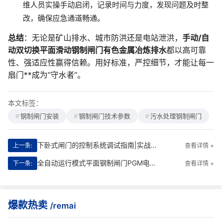
维人员实操手动启闭，记录时间与力度，发现问题及时整
改，确保应急通道畅通。
总结
：无论是矿山排水、城市防洪还是电站泄洪，
手动/自
动双切换平面滑动钢制闸门有色金属冶炼排水
都以高可靠
性、强适应性赢得信赖。用好标准，严控细节，才能让每一
扇门**成为“守水者”。
本文标签：
钢制闸门安装
钢制闸门技术参数
污水处理钢制闸门
下卧式闸门的控制系统调试指南|实战精要版
上一条:
查看详情 +
全自动运行模式平面钢制闸门PGM电厂冷却水渠道|智能调控的水利**
下一条:
查看详情 +
爆款热卖
/remai