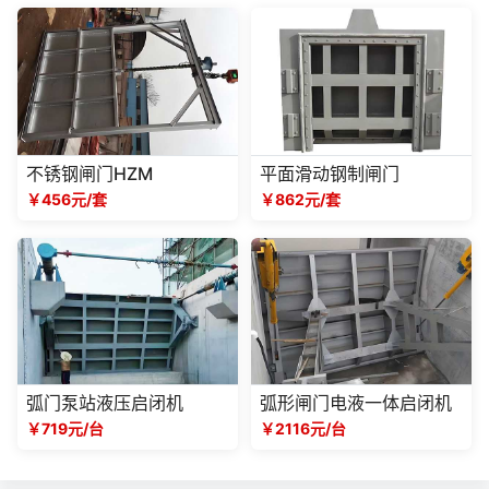
不锈钢闸门HZM
平面滑动钢制闸门
￥456元/套
￥862元/套
弧门泵站液压启闭机
弧形闸门电液一体启闭机
￥719元/台
￥2116元/台