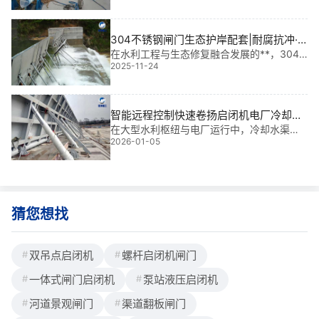
置，更是保障长期运行稳定性的核心组件。
我有多年水利工程金属结构设计与现场安装
经验，参与过多个大型项目，深知一个“量身
304不锈钢闸门生态护岸配套|耐腐抗冲·
定制
守护水生态的“钢铁卫士”
在水利工程与生态修复融合发展的**，304
2025-11-24
不锈钢闸门生态护岸配套已成为高要求水体
环境中的核心装备。它不仅承担着调控水
流、防洪排涝的关键功能，更在保障水质安
全、维护生态平衡中发挥不可替代的作用。
智能远程控制快速卷扬启闭机电厂冷却水
以我12
渠道|**智控新标杆
在大型水利枢纽与电厂运行中，冷却水渠道
2026-01-05
的**调控直接关系到机组安全与能效稳定。
我参与过多个重大项目，深知一个可靠的启
闭系统就是“生命线”。而智能远程控制快速卷
扬启闭机在电厂冷却水渠道中的应用，正成
猜您想找
双吊点启闭机
螺杆启闭机闸门
一体式闸门启闭机
泵站液压启闭机
河道景观闸门
渠道翻板闸门