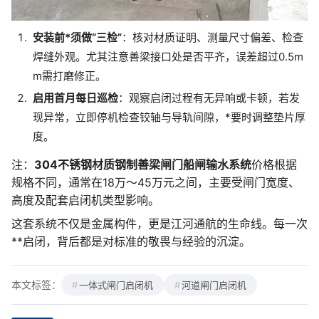
安装前*须做“三检”
：核对材质证明、测量尺寸偏差、检查
焊缝外观。尤其注意善梁接口处是否平齐，误差超过0.5m
m需打磨修正。
启用首月每日巡检
：观察启闭过程有无异响或卡顿，若发
现异常，立即停机检查铰轴与导轨间隙，*要时调整垫片厚
度。
注：
304不锈钢材质钢制善梁闸门船闸输水系统
价格根据
规格不同，通常在18万～45万元之间，主要受闸门宽度、
高度及配套启闭机类型影响。
这套系统不仅是金属构件，更是江河通航的生命线。每一次
**启闭，背后都是对标准的敬畏与经验的沉淀。
本文标签：
一体式闸门启闭机
河道闸门启闭机