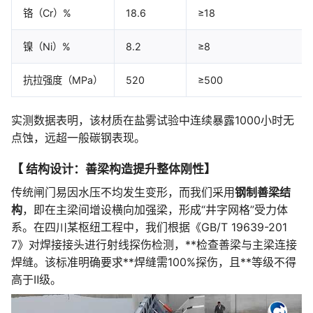
铬（Cr）%
18.6
≥18
镍（Ni）%
8.2
≥8
抗拉强度（MPa）
520
≥500
实测数据表明，该材质在盐雾试验中连续暴露1000小时无
点蚀，远超一般碳钢表现。
【 结构设计：善梁构造提升整体刚性】
传统闸门易因水压不均发生变形，而我们采用
钢制善梁结
构
，即在主梁间增设横向加强梁，形成“井字网格”受力体
系。在四川某枢纽工程中，我们根据《GB/T 19639-201
7》对焊接接头进行射线探伤检测，**检查善梁与主梁连接
焊缝。该标准明确要求**焊缝需100%探伤，且**等级不得
高于Ⅱ级。