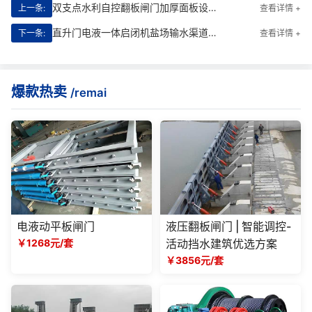
双支点水利自控翻板闸门加厚面板设计大流量场景运行稳定性|稳如磐石的智能调控先锋
上一条:
查看详情 +
直升门电液一体启闭机盐场输水渠道故障应急处理流程|****护航盐场供水安全
下一条:
查看详情 +
爆款热卖
/remai
电液动平板闸门
液压翻板闸门 | 智能调控-
￥1268元/套
活动挡水建筑优选方案
￥3856元/套