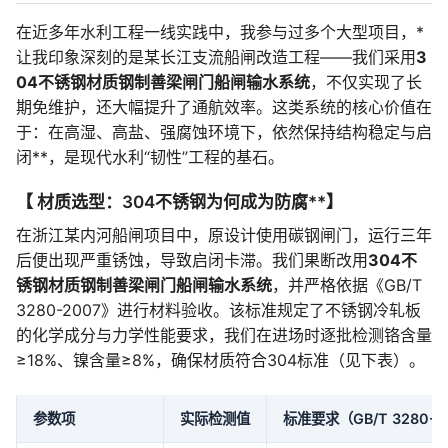
在近多年水利工程一线实践中，我参与过多个大型项目，*
让我印象深刻的是某长江支流船闸改造工程——我们采用
3
04不锈钢材质钢制善梁闸门船闸输水系统
，不仅实现了长
期免维护，还大幅提升了通航效率。这类系统的核心价值在
于：在高湿、高盐、强腐蚀环境下，依然保持结构稳定与启
闭**，是现代水利“韧性”工程的基石。
【 材质选型：304不锈钢为何成为防腐**】
在浙江某内河船闸项目中，原设计使用碳钢闸门，运行三年
后便出现严重锈蚀，导致启闭卡滞。我们果断改用
304不
锈钢材质钢制善梁闸门船闸输水系统
，并严格依据《GB/T
3280-2007》进行材料验收。该标准规定了不锈钢冷轧板
的化学成分与力学性能要求，我们在进场时逐批检测铬含量
≥18%、镍含量≥8%，确保材质符合304标准（见下表）。
参数项
实际检测值
标准要求（GB/T 3280-2