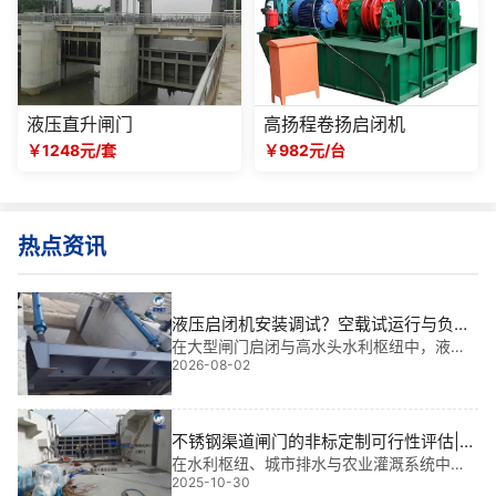
液压直升闸门
高扬程卷扬启闭机
￥1248元/套
￥982元/台
热点资讯
液压启闭机安装调试？空载试运行与负载
调试的步骤
在大型闸门启闭与高水头水利枢纽中，液压
2026-08-02
启闭机安装调试的可靠性直接影响工程安
全。面对无人值守电站与应急泄洪系统，正
确的空载试运行与负载调试步骤是解决运行
隐患的关键。
不锈钢渠道闸门的非标定制可行性评估|**
适配，**护航工程命脉
在水利枢纽、城市排水与农业灌溉系统中，
2025-10-30
不锈钢渠道闸门不仅是水流调控的关键装