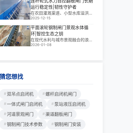
连杆轮式水力自控翻板闸门长期
修复与防洪安全的“双轮驱动”。它
运行稳定性|韧性守护者
以灵活调控水位、快速启闭、适应
在农田灌溉渠道、小型水库溢洪
复杂地形等优势，正成为中小流域
2025-12-15
道、城市景观水系与山区河道治理
治理的“新宠”。尤
中，连杆轮式水力自控翻板闸门正
平面滚轮钢制闸门景观水体循
成为“无声的守护者”。它无需外部
环|智控生态之钥
动力，依靠水位变化自动启闭，实
在现代水利与城市景观融合的浪潮
现**泄流与防洪调控。根据规格不
2026-01-08
中，平面滚轮钢制闸门景观水体循
同，单扇价格通常在
环正成为兼具功能性与美学价值的
关键装置。它不仅承担着水库挡
水、泄洪调控等核心任务，更通过
**启闭实现水体自净与生态循环，
是连接工程安全与环境
猜您想找
双吊点启闭机
螺杆启闭机闸门
一体式闸门启闭机
泵站液压启闭机
河道景观闸门
渠道翻板闸门
钢制闸门技术参数
钢制闸门安装