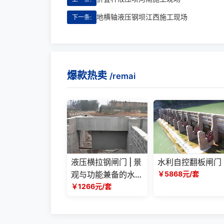
地横轴液压钢坝江西施工现场
下一条:
爆款热卖
/remai
液压横拉钢闸门 | 景
水利自控翻板闸门
观与功能兼备的水利
￥5868元/套
工程优选方案
￥1266元/套