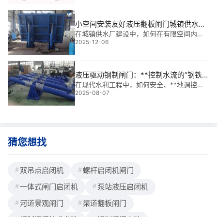
闭运行平稳可靠，方便实现远程调控等优势
特点，具体详情常见型号安装尺寸及安装结
构图如下。一、卧式人字闸门泵站液压启闭
小空间安装友好液压翻板闸门城镇供水厂|
机安装布置尺寸参数型号ABCDEabcdeR地
**智能的水位调控新选择
在城镇供水厂建设中，如何在有限空间内实
脚螺栓GB/T799-1988QRWY-2×100775+S
2025-12-06
现**、可靠的水位控制？我参与过多个大型
根据水工布要求定2403801451607055508
水利项目，*深的体会是：小空间安装友好液
0806-M
压翻板闸门城镇供水厂，正成为破解“空间
紧、流量变、维护难”难题的关键利器。这类
液压驱动钢制闸门：**控制水流的“钢铁卫
士”
在现代水利工程中，如何安全、**地调控水
2025-08-07
流，是保障防洪排涝、水资源调配和电站运
行的关键。液压驱动钢制闸门正是在这一需
求背景下脱颖而出的“钢铁卫士”。它将**度的
钢制结构与灵敏可靠的液压驱动系统相结
合，
猜您想找
双吊点启闭机
螺杆启闭机闸门
一体式闸门启闭机
泵站液压启闭机
河道景观闸门
渠道翻板闸门