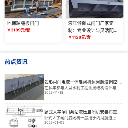
地横轴翻板闸门
液压倾倒式闸门厂家定
￥3189元/套
制：专业设计与灵活配置
的解决方案
￥1128元/套
热点资讯
弧形闸门电液一体启闭机运河航道调控|智
能**调控新标杆
在多年参与大型水利工程金属结构设计与现
2025-11-18
场安装的实践中，我深刻体会到：弧形闸门
电液一体启闭机运河航道调控不仅是技术升
级的关键，更是保障航道通航安全与水资源*
*调配的核心手段。它让原本依赖人工经验的
卧式人字闸门泵站液压启闭机安装布置尺
“粗放
寸参数及安装结构图
卧式人字闸门启闭机一般用于内河航道上的
2025-01-05
船闸、市政水利工程的一字闸门上，具有启