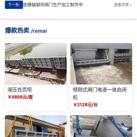
底横轴钢坝闸门生产加工制作中
下一条:
查看详情 +
爆款热卖
/remai
液压合页坝
倾倒式闸门电液一体启闭
￥6868元/套
机
￥2128元/台