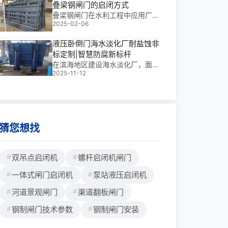
叠梁钢闸门的启闭方式
水流控制的核心部件，更是抵御盐
雾侵蚀、保障系统长期稳定运行的
叠梁钢闸门在水利工程中应用广
2025-02-06
“钢铁卫士”。其核心价值在于：在
泛，其启闭方式因条件不同而有所
高湿高盐环境下实现2
差异，主要通过设置在塔身顶部的
液压卧倒门海水淡化厂耐盐蚀非
双向门式启闭机来实现，该启闭机
由门架、主起升机构等多个部分组
标定制|智慧防腐新标杆
成。一、叠梁钢闸门在静水条件下
在滨海地区建设海水淡化厂，面对
的启闭在静水条件下，叠梁钢闸门
2025-11-12
高湿度、高氯离子环境，传统金属
常作为检修闸门，为下游流道的工
结构*易腐蚀失效。我参与过的多
作闸门创造检修条件。此时，双向
个大型水利项目中，液压卧倒门海
门式启闭机发挥重要作用，采用自
水淡化厂耐盐蚀非标定制已成为保
动
障系统长期稳定运行的关键环节。
这类设备不仅需承
猜您想找
双吊点启闭机
螺杆启闭机闸门
一体式闸门启闭机
泵站液压启闭机
河道景观闸门
渠道翻板闸门
钢制闸门技术参数
钢制闸门安装