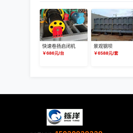
快速卷扬启闭机
景观钢坝
￥686元/台
￥6588元/套