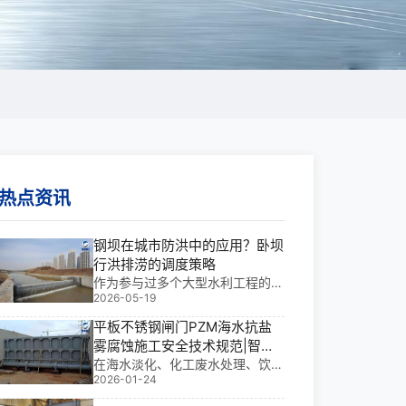
热点资讯
钢坝在城市防洪中的应用？卧坝
行洪排涝的调度策略
作为参与过多个大型水利工程的技
2026-05-19
术专家，我深知城市内涝治理中
“挡”与“排”的矛盾**。本文基于我
平板不锈钢闸门PZM海水抗盐
多年工程经验，****钢坝在城市防
雾腐蚀施工安全技术规范|智护
洪中的应用及卧坝行洪排涝的调度
海疆的钢铁卫士
在海水淡化、化工废水处理、饮用
策略，确保方案既安全又**。
2026-01-24
水库及市政污水处理等关键工程
中，平板不锈钢闸门PZM不仅是