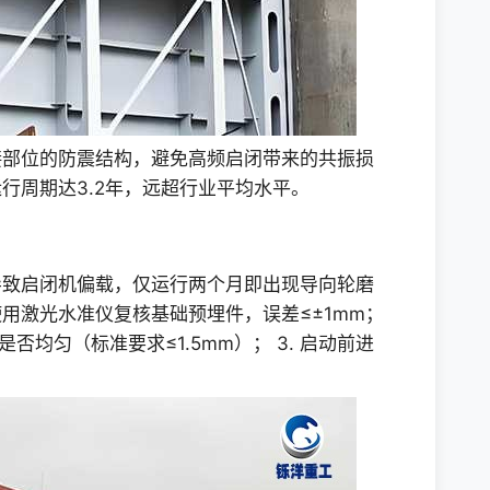
接部位的防震结构，避免高频启闭带来的共振损
行周期达3.2年，远超行业平均水平。
导致启闭机偏载，仅运行两个月即出现导向轮磨
 使用激光水准仪复核基础预埋件，误差≤±1mm；
否均匀（标准要求≤1.5mm）； 3. 启动前进