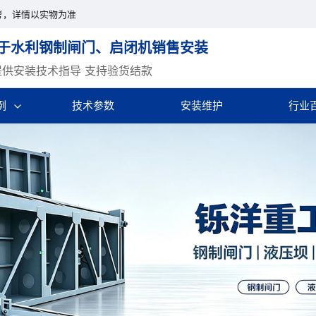
考，详情以实物为准
于水利钢制闸门、启闭机销售安装
提供安装技术指导 支持验货结款
例
技术参数
安装维护
行业