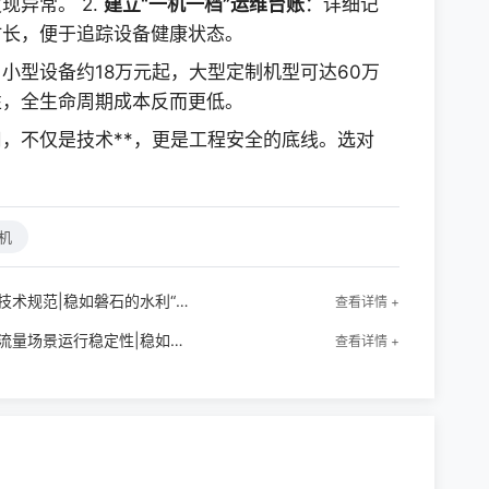
异常。 2.
建立“一机一档”运维台账
：详细记
时长，便于追踪设备健康状态。
小型设备约18万元起，大型定制机型可达60万
性，全生命周期成本反而更低。
，不仅是技术**，更是工程安全的底线。选对
机
2*40-2*100t移动卷扬启闭机的施工安全技术规范|稳如磐石的水利“守护者”
查看详情 +
双支点水利自控翻板闸门加厚面板设计大流量场景运行稳定性|稳如磐石的智能调控先锋
查看详情 +