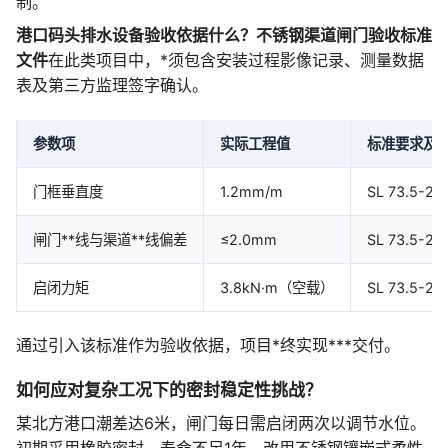
制。
港口码头排水设备验收依据什么？不锈钢渠道闸门验收标准
文件
在此类项目中，*须包含安装过程影像记录、测量数据
表及第三方监理签字确认。
参数项
实际工程值
标准要求及
门框垂直度
1.2mm/m
SL 73.5-
闸门**线与渠道**线偏差
≤2.0mm
SL 73.5-2
启闭力矩
3.8kN·m（空载）
SL 73.5-2
通过引入该标准作为验收依据，项目*终实现***交付。
如何应对复杂工况下的密封稳定性挑战？
某北方港口潮差达6米，闸门每日需启闭两次以调节水位。