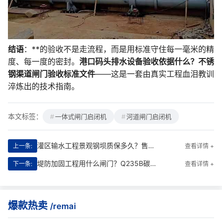
结语
：**的验收不是走流程，而是用标准守住每一毫米的精
度、每一度的密封。
港口码头排水设备验收依据什么？不锈
钢渠道闸门验收标准文件
——这是一套由真实工程血泪教训
淬炼出的技术指南。
本文标签：
一体式闸门启闭机
河道闸门启闭机
灌区输水工程景观钢坝质保多久？售后维修服务**详解
上一条:
查看详情 +
堤防加固工程用什么闸门？Q235B碳钢潜孔式钢制闸门应用解析
下一条:
查看详情 +
爆款热卖
/remai