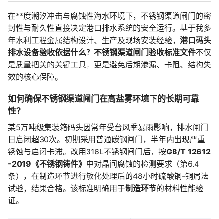
在**度潮汐冲击与腐蚀性海水环境下，不锈钢渠道闸门的密
封性与耐久性直接决定港口排水系统的安全运行。基于我多
年水利工程金属结构设计、生产及现场安装经验，
港口码头
排水设备验收依据什么？不锈钢渠道闸门验收标准文件
不仅
是质量把关的关键工具，更是避免后期渗漏、卡阻、结构失
效的核心保障。
如何确保不锈钢渠道闸门在高盐雾环境下的长期可靠
性？
某5万吨级集装箱码头因常年受台风季暴雨影响，排水闸门
日启闭超30次。初期采用普通碳钢闸门，半年内出现严重
锈蚀与启闭卡滞。改用316L不锈钢闸门后，按
GB/T 12612
-2019《不锈钢铸件》
中对晶间腐蚀的检测要求（第6.4
条），在制造环节进行敏化处理后的48小时硫酸铜-铜屑法
试验，结果合格。该标准明确用于
制造环节
的材料性能验
证。