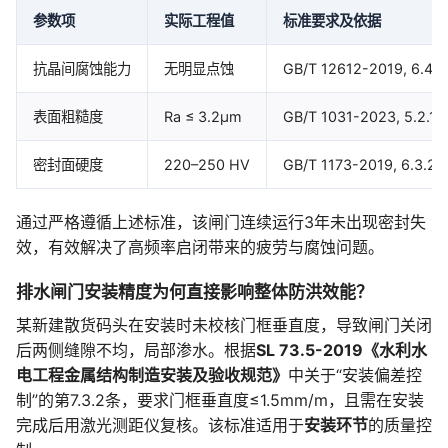
参数项
实际工程值
标准要求及依据
抗晶间腐蚀能力
无明显点蚀
GB/T 12612-2019, 
表面粗糙度
Ra ≤ 3.2μm
GB/T 1031-2023, 5.
密封面硬度
220–250 HV
GB/T 1173-2019, 6
通过严格遵循上述标准，该闸门连续运行3年未出现密封失
效，有效解决了高频率启闭带来的疲劳与腐蚀问题。
排水闸门安装精度为何直接影响整体防洪效能？
某新建散货码头在安装时未校核门框垂直度，导致闸门关闭
后两侧缝隙不均，局部渗水。根据
SL 73.5-2019《水利水
电工程金属结构制造安装及验收规范》
中关于“安装偏差控
制”的第7.3.2条，要求门框垂直度≤1.5mm/m，且需在安装
完成后用激光测距仪复核。该标准适用于
安装环节
的质量控