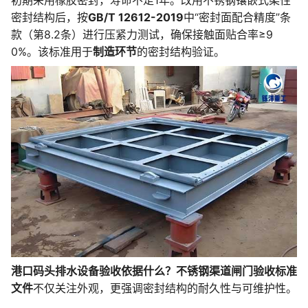
初期采用橡胶密封，寿命不足1年。改用不锈钢镶嵌式柔性
密封结构后，按
GB/T 12612-2019
中“密封面配合精度”条
款（第8.2条）进行压紧力测试，确保接触面贴合率≥9
0%。该标准用于
制造环节
的密封结构验证。
港口码头排水设备验收依据什么？不锈钢渠道闸门验收标准
文件
不仅关注外观，更强调密封结构的耐久性与可维护性。