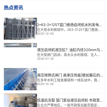
热点资讯
2*63-2*125T弧门卷扬启闭机水利发电
站|****的枢纽“守护者”
在大型水利枢纽中，263-2125T弧门卷扬启
2025-12-09
闭机不仅是关键设备，更是调水、泄洪与船
闸运行的“神经**”。我参与过多个大型水利工
程，从设计到现场安装全程把控，深知这套
系统在保障水电站安全运行中的
液压启闭机液压缸？油缸内径320mm与
活塞杆直径180mm的选型
在大型闸门启闭、高水头水利枢纽、无人值
2026-07-25
守电站及应急泄洪系统中，该规格液压缸是
保障设备稳定运行的关键组件。
液压倾倒式闸门 高承压性能|稳如磐石的
江河守护者
在多年水利工程金属结构一线实战中，我亲
2025-10-29
历过多个大型水利枢纽项目，*让我印象深刻
的是：液压倾倒式闸门高承压性能，不仅是
技术亮点，更是保障大坝安全运行的“生命
线”。它能在*端水压下**启闭，实现快速
低温抗冻裂 弧门泵站液压启闭机 市政泵
站|智控守护型全工况解决方案
在北方严寒地区，一座市政泵站能否稳定运