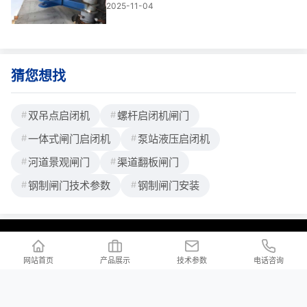
2025-11-04
行，关键往往藏在一台不起眼的低温抗冻裂
弧门泵站液压启闭机里。它不仅是大型闸门
启闭的“动力心脏”，更是高水头水利枢纽、无
人值守电站和应急泄洪系统中不可替代的安
全屏
猜您想找
双吊点启闭机
螺杆启闭机闸门
一体式闸门启闭机
泵站液压启闭机
河道景观闸门
渠道翻板闸门
钢制闸门技术参数
钢制闸门安装
联系我们
/ Contact us
网站首页
产品展示
技术参数
电话咨询
公司地址：河北省邢台市新河县白神首乡夏神首村
公司邮箱：2176997023@qq.com