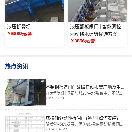
液压折叠坝
液压翻板闸门 | 智能调控-
￥5889元/套
活动挡水建筑优选方案
￥3856元/套
热点资讯
不锈钢渠道闸门故障自动报警产地及生产
标准说明|智控未来，安全护航
在大型水利枢纽与城市供水系统中，不锈钢
2025-11-16
渠道闸门不仅是水流调控的关键设备，更是
保障工程安全运行的“守门人”。我有多年金属
结构设计与现场安装经验，参与过多个大型
项目，深知一个可靠、智能的闸门系统对整
底横轴驱动翻板闸门预埋件如何安装？
随着科技的发展，因为底横轴驱动翻板闸门
2024-04-23
安装施工简便，泄洪能力强，同时安装维护