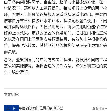
由于叠梁闸结构简单、自重轻、起吊力小且搬运方便，在一
些情况下，还可以人工进行操作。每块闸板上设置的两个拉
环，方便人工将叠梁逐块放入渠道或从渠道中取出。叠梁闸
依靠自身重量和橡胶止水带止水，多块闸板叠合使用，下闸
或开闸时逐块操作。即便长期闲置，再次使用时仍能保证较
好的止水效果。带预紧装置的叠梁闸门，通过在门槽设置滑
道以及在闸门上游两侧安装预紧装置，有效防止单根叠梁错
位，提高封水效果，其特制的抓落机构使吊运操作更加准确
而灵敏。
总之，叠梁钢闸门的启闭方式灵活多样，能根据不同的工程
需求和实际情况，选择合适的操作方法，确保水利工程的安
全与稳定运行。
本文标签：
平面钢制闸门位置的判断方法
上一条:
查看详情 +