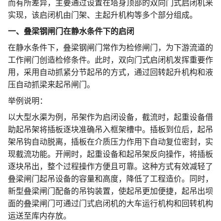
而有所差异，主要通过设置在塔身顶部的双向门式启闭机来
实现，该启闭机由门架、主起升机构等多个部分组成。
一、叠梁钢闸门在静水条件下的启闭
在静水条件下，叠梁钢闸门常作为检修闸门，为下游流道的
工作闸门创造检修条件。此时，双向门式启闭机发挥重要作
用，采用自动抓紧分节起吊的方式，通过回转起升机构和液
压自动抓梁来起吊闸门。
举例说明：
以大型水渠为例，吊架作为启闭设备，截流时，起重设备借
助起吊架将插板逐块准确吊入框架槽中。插板到位后，起吊
架吊钩自动脱离，插板在介质压力作用下自动复位密封，实
现截流功能。开闸时，起重设备和起吊架反向操作，将插板
逐块吊出，整个过程操作方便且可靠。这种方式有效减轻了
叠梁闸门起吊设备的容量和高度，降低了工程造价。同时，
新型叠梁闸门配备的吊钩装置，使起吊更加便捷，起吊出坝
面的叠梁闸门可通过门式启闭机的大车运行机构和回转机构
运送至库内存放。