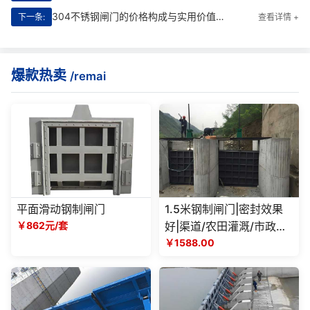
304不锈钢闸门的价格构成与实用价值分析
下一条:
查看详情 +
爆款热卖
/remai
平面滑动钢制闸门
1.5米钢制闸门|密封效果
￥862元/套
好|渠道/农田灌溉/市政水
利工程
￥1588.00