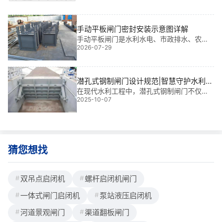
简单，还具有景观、防洪、排漂、调节水位
等多种功能，被广泛应用各种市政河道、景
观河道、小型水电站等水利工程中，那么底
手动平板闸门密封安装示意图详解
横轴驱动翻板闸门预埋件该如何安装呢？铄
手动平板闸门是水利水电、市政排水、农田
洋重工梳理如下1、期混凝土锚板(栓)预埋，
2026-07-29
灌溉等工程中广泛应用的截流与调节设备，
根据施工图在模板上划线固定锚板(栓
其密封性能直接决定了闸门的挡水效果和使
用寿命。密封安装作为闸门安装的核心环
节，涉及密封件选型、安装工艺、间隙控
潜孔式钢制闸门设计规范|智慧守护水利命
制、验收标准等多个技术要点。本文按照钢
脉的“钢铁卫士”
在现代水利工程中，潜孔式钢制闸门不仅是
制平板闸门和铸铁平板闸门两大类，分别详
2025-10-07
水库挡水系统的核心部件，更是电站泄洪、
述密封安装的全流程操作要点，并标注相关
灌溉调控与城市防洪工程的“关键阀门”。我从
事金属结构设计与现场安装已多年，参与过
多个大型项目，深知这扇“钢铁之门”的每
猜您想找
双吊点启闭机
螺杆启闭机闸门
一体式闸门启闭机
泵站液压启闭机
河道景观闸门
渠道翻板闸门