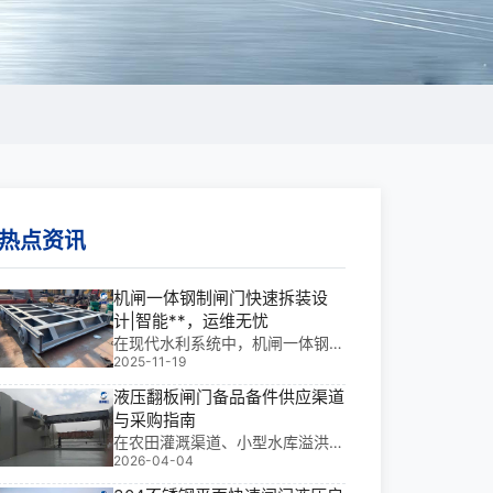
热点资讯
机闸一体钢制闸门快速拆装设
计|智能**，运维无忧
在现代水利系统中，机闸一体钢制
2025-11-19
闸门快速拆装设计已成为提升工程
效率的核心利器。它不仅大幅缩短
液压翻板闸门备品备件供应渠道
检修周期，更显著降低运维成本
与采购指南
——根据实际项目经验，这类闸门
在农田灌溉渠道、小型水库溢洪
单价通常在320-1500元/套之
2026-04-04
道、城市景观水系及山区河道治理
间，具体取决于尺寸
中，设备突发故障往往源于备件缺