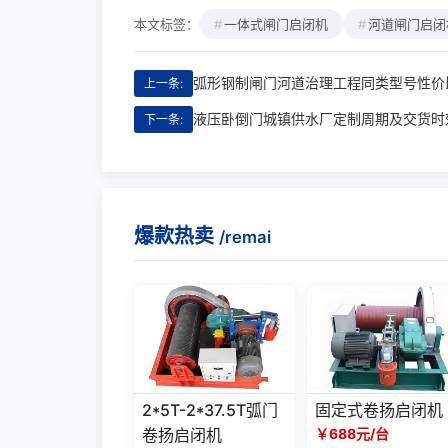
本文标签：
一体式闸门启闭机
河道闸门启闭
弧形钢制闸门河道治理工程同类型号性价
上一条:
液压卧倒门城镇供水厂定制周期及交货时效
下一条:
爆款热卖
/remai
2*5T-2*37.5T弧门
固定式卷扬启闭机
卷扬启闭机
￥688元/台