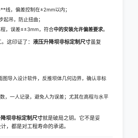
**线，偏差控制在±2mm以内；
步起吊，防止扭曲；
程，误差≤±3mm，符合
中的安装允许偏差要求
。
工。这印证了：
液压升降坝非标定制尺寸
虽复
面图导入设计软件，反推坝体几何边界，确认非标
数，一人记录，避免人为误差；尤其在高程与水平
升降坝非标定制尺寸
就是破局之钥。它不是妥
设计，都是对工程寿命的承诺。