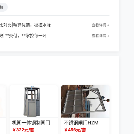
机
比对比|精算优选，稳控水脉
查看详情 +
|**交付，**掌控每一环
查看详情 +
机闸一体钢制闸门
不锈钢闸门HZM
￥322元/套
￥456元/套