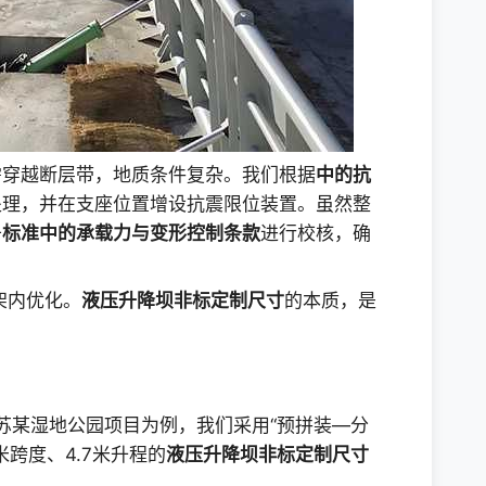
需穿越断层带，地质条件复杂。我们根据
中的抗
处理，并在支座位置增设抗震限位装置。虽然整
于
标准中的承载力与变形控制条款
进行校核，确
架内优化。
液压升降坝非标定制尺寸
的本质，是
苏某湿地公园项目为例，我们采用“预拼装—分
米跨度、4.7米升程的
液压升降坝非标定制尺寸