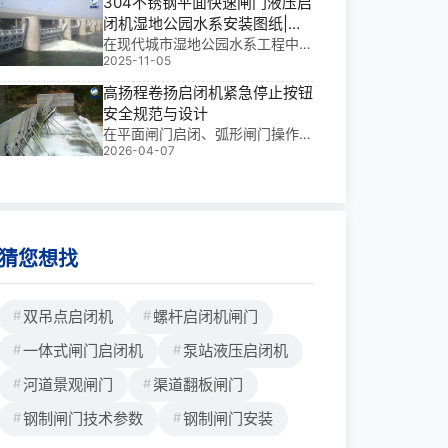
304不锈钢平面快速闸门液压启
失或选型不当。基于我多年工程经
闭机湿地公园水系安装图纸|智
验，本文提供的液压翻板闸门备品
慧守护生态命脉
在现代城市湿地公园水系工程中，
备件供应渠道与采购指南，旨在解
2025-11-05
304不锈钢平面快速闸门液压启闭
决这一**。
机湿地公园水系安装图纸不仅是结
高扬程卷扬启闭机紧急停止按钮
构设计的“蓝图”，更是保障水体调
安全规范与设计
度安全、实现智能控水的核心载
在平面闸门启闭、弧形闸门操作及
体。我参与过多个大型项目，深知
2026-04-07
船闸闸门控制中，突发失控后果严
这类设备在高水
重。基于我多年工程经验，本高扬
程卷扬启闭机紧急停止按钮安全规
范与设计直击**，保障水利枢纽调
水安全。
猜您想找
双吊点启闭机
螺杆启闭机闸门
一体式闸门启闭机
泵站液压启闭机
河道景观闸门
渠道翻板闸门
钢制闸门技术参数
钢制闸门安装