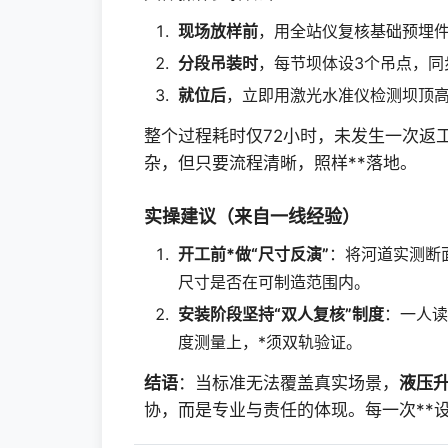
现场放样前
，用全站仪复核基础预埋件
分段吊装时
，每节坝体设3个吊点，同
就位后
，立即用激光水准仪检测坝顶高
整个过程耗时仅72小时，未发生一次返
杂，但只要流程清晰，照样**落地。
实操建议（来自一线经验）
开工前*做“尺寸反演”
：将河道实测断
尺寸是否在可制造范围内。
安装阶段坚持“双人复核”制度
：一人读
度测量上，*须双轨验证。
结语
：当标准无法覆盖真实场景，
液压
协，而是专业与责任的体现。每一次**