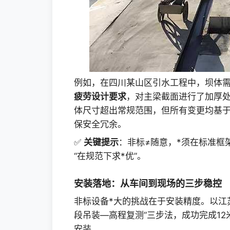
例如，在四川某山区引水工程中，坝体
疲劳设计要求
，对主梁截面进行了加厚
体尺寸超出常规范围，但所有变更均基
保安全冗余。
✅
关键提示
：非标≠随意，*须在标准框
“在规范下求*优”。
安装落地：从车间到现场的三步稳控
非标设备*大的挑战在于安装精度。以江
段吊装—高程复测”三步法，成功完成12
安装。