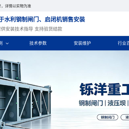
考，详情以实物为准
于水利钢制闸门、启闭机销售安装
提供安装技术指导 支持验货结款
例
技术参数
安装维护
行业