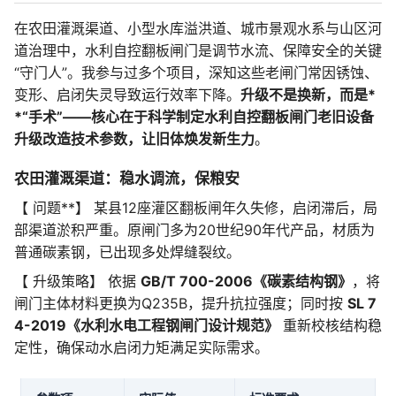
在农田灌溉渠道、小型水库溢洪道、城市景观水系与山区河
道治理中，水利自控翻板闸门是调节水流、保障安全的关键
“守门人”。我参与过多个项目，深知这些老闸门常因锈蚀、
变形、启闭失灵导致运行效率下降。
升级不是换新，而是*
*“手术”——核心在于科学制定水利自控翻板闸门老旧设备
升级改造技术参数，让旧体焕发新生力
。
农田灌溉渠道：稳水调流，保粮安
【 问题**】 某县12座灌区翻板闸年久失修，启闭滞后，局
部渠道淤积严重。原闸门多为20世纪90年代产品，材质为
普通碳素钢，已出现多处焊缝裂纹。
【 升级策略】 依据
GB/T 700-2006《碳素结构钢》
，将
闸门主体材料更换为Q235B，提升抗拉强度；同时按
SL 7
4-2019《水利水电工程钢闸门设计规范》
重新校核结构稳
定性，确保动水启闭力矩满足实际需求。