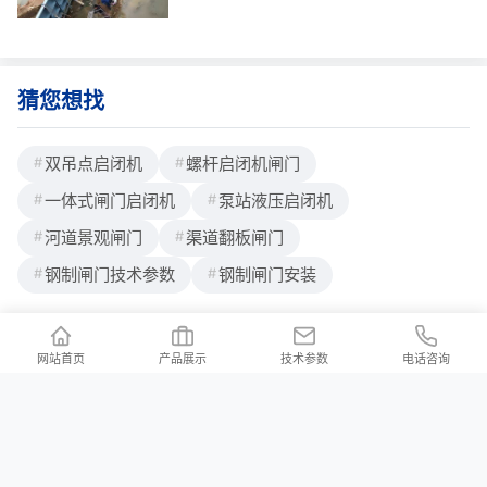
心装备。我从事金属结构设计与现场安装已
多年，参与过多个大型项目，深知这类设备
的性价比和可靠性直接决定工程成败。虽然
“液
猜您想找
双吊点启闭机
螺杆启闭机闸门
一体式闸门启闭机
泵站液压启闭机
河道景观闸门
渠道翻板闸门
钢制闸门技术参数
钢制闸门安装
网站首页
产品展示
技术参数
电话咨询
联系我们
/ Contact us
公司地址：河北省邢台市新河县白神首乡夏神首村
公司邮箱：2176997023@qq.com