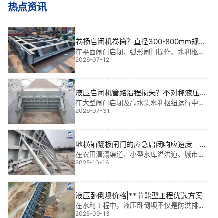
热点资讯
卷扬启闭机卷筒？直径300-800mm规格
与钢丝绳预绕圈数要求
在平面闸门启闭、弧形闸门操作、水利枢纽
2026-07-12
调水及船闸闸门控制中，卷扬启闭机卷筒直
径300-800mm规格与钢丝绳预绕圈数要求
直接关系着绳索受力分布与运行平稳性，选
型不当易引发钢丝绳跳槽或早期断丝。
液压启闭机管路沿程损失？不对称液压管
道的设计计算
在大型闸门启闭及高水头水利枢纽运行中，
2026-07-31
液压管路沿程损失直接影响操作稳定性；对
于无人值守电站与应急泄洪系统，不对称液
压管道的设计计算则是保障响应速度的关
键。
地横轴翻板闸门的应急启闭响应速度｜快
如闪电，守护江河安澜
在农田灌溉渠道、小型水库溢洪道、城市景
2025-10-16
观水系和山区河道治理中，地横轴翻板闸门
早已成为“无声的守夜人”。它不仅结构轻巧、
启闭灵活，更以应急启闭响应速度著称——
关键时刻，几秒内完成开合，为防洪排涝赢
液压卧倒坝价格|**节能型工程优选方案
得黄金
在水利工程中，液压卧倒坝不仅是防洪排涝
2025-09-13
的关键设施，更是实现水资源智能调控的核