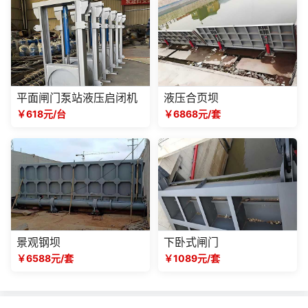
平面闸门泵站液压启闭机
液压合页坝
￥618元/台
￥6868元/套
景观钢坝
下卧式闸门
￥6588元/套
￥1089元/套