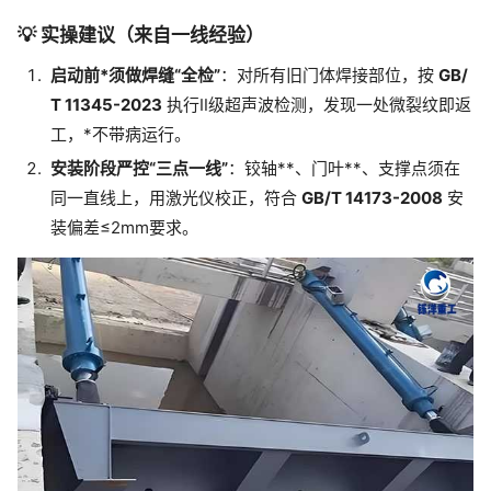
💡 实操建议（来自一线经验）
启动前*须做焊缝“全检”
：对所有旧门体焊接部位，按
GB/
T 11345-2023
执行Ⅱ级超声波检测，发现一处微裂纹即返
工，*不带病运行。
安装阶段严控“三点一线”
：铰轴**、门叶**、支撑点须在
同一直线上，用激光仪校正，符合
GB/T 14173-2008
安
装偏差≤2mm要求。