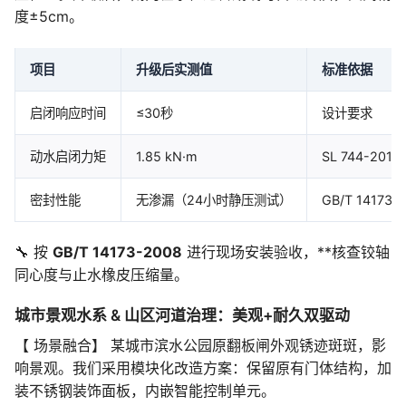
度±5cm。
项目
升级后实测值
标准依据
启闭响应时间
≤30秒
设计要求
动水启闭力矩
1.85 kN·m
SL 744-2016
密封性能
无渗漏（24小时静压测试）
GB/T 14173-
🔧 按
GB/T 14173-2008
进行现场安装验收，**核查铰轴
同心度与止水橡皮压缩量。
城市景观水系 & 山区河道治理：美观+耐久双驱动
【 场景融合】 某城市滨水公园原翻板闸外观锈迹斑斑，影
响景观。我们采用模块化改造方案：保留原有门体结构，加
装不锈钢装饰面板，内嵌智能控制单元。