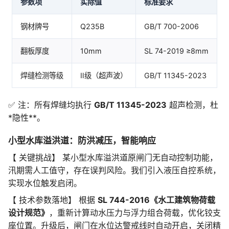
参数项
实际值
标准要求
钢材牌号
Q235B
GB/T 700-2006
翻板厚度
10mm
SL 74-2019 ≥8mm
焊缝检测等级
Ⅱ级（超声波）
GB/T 11345-2023
✅ 注：所有焊缝均执行
GB/T 11345-2023
超声检测，杜
*隐性**。
小型水库溢洪道：防洪减压，智能响应
【 关键挑战】 某小型水库溢洪道原闸门无自动控制功能，
汛期需人工值守，存在误判风险。我们引入液压自控系统，
实现水位触发启闭。
【 技术参数落地】 根据
SL 744-2016《水工建筑物荷载
设计规范》
，重新计算动水压力与浮力组合荷载，优化铰支
座位置。升级后，闸门在水位达警戒线时自动开启，关闭精