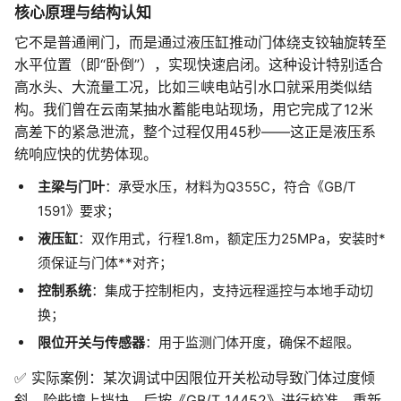
核心原理与结构认知
它不是普通闸门，而是通过液压缸推动门体绕支铰轴旋转至
水平位置（即“卧倒”），实现快速启闭。这种设计特别适合
高水头、大流量工况，比如三峡电站引水口就采用类似结
构。我们曾在云南某抽水蓄能电站现场，用它完成了12米
高差下的紧急泄流，整个过程仅用45秒——这正是液压系
统响应快的优势体现。
主梁与门叶
：承受水压，材料为Q355C，符合《GB/T
1591》要求；
液压缸
：双作用式，行程1.8m，额定压力25MPa，安装时*
须保证与门体**对齐；
控制系统
：集成于控制柜内，支持远程遥控与本地手动切
换；
限位开关与传感器
：用于监测门体开度，确保不超限。
✅ 实际案例：某次调试中因限位开关松动导致门体过度倾
斜，险些撞上挡块。后按《GB/T 14452》进行校准，重新