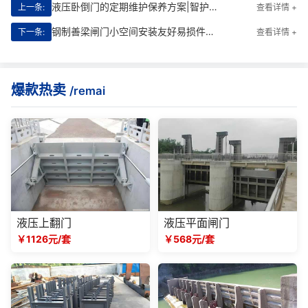
液压卧倒门的定期维护保养方案|智护安全每一秒
上一条:
查看详情 +
钢制善梁闸门小空间安装友好易损件更换教程|**省时的现场实操指南
下一条:
查看详情 +
爆款热卖
/remai
液压上翻门
液压平面闸门
￥1126元/套
￥568元/套