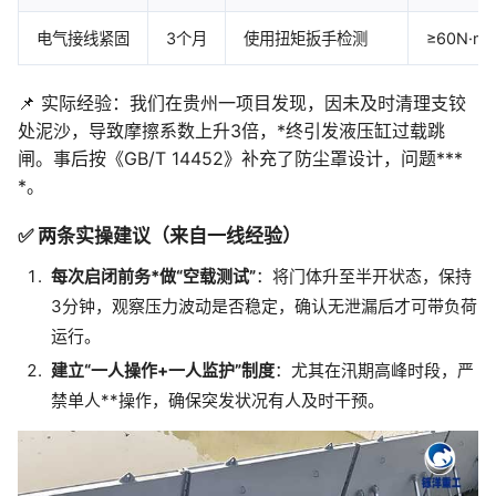
电气接线紧固
3个月
使用扭矩扳手检测
≥60N·m
📌 实际经验：我们在贵州一项目发现，因未及时清理支铰
处泥沙，导致摩擦系数上升3倍，*终引发液压缸过载跳
闸。事后按《GB/T 14452》补充了防尘罩设计，问题***
*。
✅ 两条实操建议（来自一线经验）
每次启闭前务*做“空载测试”
：将门体升至半开状态，保持
3分钟，观察压力波动是否稳定，确认无泄漏后才可带负荷
运行。
建立“一人操作+一人监护”制度
：尤其在汛期高峰时段，严
禁单人**操作，确保突发状况有人及时干预。