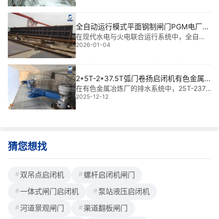
保障汛期排涝、调水调度和船闸运行安全的
核心装置。这套设备的可靠性直接关系到整
个园区的防洪能力和运营效率。虽然价格因
全自动运行模式平面钢制闸门PGM电厂冷
额
却水渠道|智能调控的水利**
在现代水电与火电联合运行系统中，全自动
2026-01-04
运行模式平面钢制闸门PGM电厂冷却水渠道
不仅是关键的水流调控装置，更是保障电厂
安全、**运行的核心节点。这类闸门集智能
控制、耐久结构与**启闭于一体，广泛应用
2*5T-2*37.5T弧门卷扬启闭机有色金属
于水
冶炼排水与现有工程适配方案|智能**、**
在有色金属冶炼厂的排水系统中，25T-237.5
2025-12-12
T弧门卷扬启闭机不仅是关键设备，更是保障
匹配的工程利器
生产安全与环保合规的核心。它能实现对大
型弧形闸门的**启闭，确保排水通道畅通无
阻。根据额定起重量，单价通常在56
猜您想找
双吊点启闭机
螺杆启闭机闸门
一体式闸门启闭机
泵站液压启闭机
河道景观闸门
渠道翻板闸门