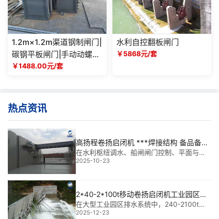
1.2m×1.2m渠道钢制闸门|
水利自控翻板闸门
碳钢平板闸门|手动动螺杆
￥5868元/套
启闭机|农田灌溉排水阀门
￥1488.00元/套
热点资讯
高扬程卷扬启闭机 ***焊接结构 备品备件
供应渠道|智控未来，稳如磐石
在水利枢纽调水、船闸闸门控制、平面与弧
2025-10-23
形闸门操作等关键场景中，高扬程卷扬启闭
机 ***焊接结构 早已成为保障工程安全运行
的“心脏”。它不仅承载着数吨甚至数十吨的启
闭力，更以紧凑结构和高可靠性赢得一线工
2*40-2*100t移动卷扬启闭机工业园区排
水管网供应商资质及案例参考|**可靠之选
在大型工业园区排水系统中，240-2100t移
2025-12-23
动卷扬启闭机不仅是关键的控制设备，更是