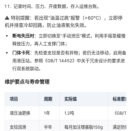
记录时间、压力、开度数据，存入运维台账。
⚠️ 特别提醒：若出现“油温过高”报警（>60℃），立即停
机并排查冷却回路，防止油液氧化失效。
断电失压时
：立即切换至“手动泄压”模式，利用手摇泵缓慢
释放压力，再人工支撑门体；
门体卡死
：先检查支铰是否有异物；若仍无法移动，启用备
用液压站，参照《GB/T 14452》中关于冗余设计的要求进
行双系统联动。
维护要点与寿命管理
项目
周期
实际值
标准要求
液压油更换
1年
1.2吨
《GB/T
支铰润滑
半年
每月加注锂基脂150g
满足防锈