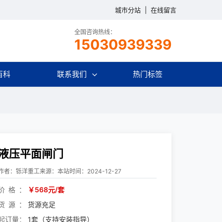
城市分站
|
在线留言
全国咨询热线：
15030939339
百科
联系我们
热门标签
液压平面闸门
作者：铄洋重工
来源：本站
时间：2024-12-27
价格
￥568元/套
货源
货源充足
起订量
1套（支持安装指导）