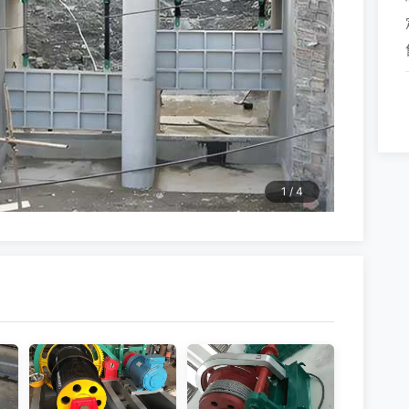
1
/
4