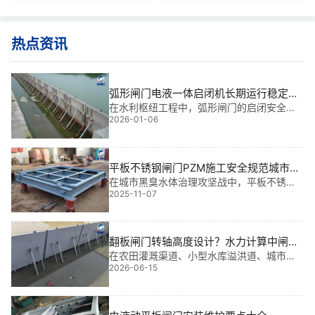
热点资讯
弧形闸门电液一体启闭机长期运行稳定性
电气接线原理图|稳如磐石的智能守护者
在水利枢纽工程中，弧形闸门的启闭安全直
2026-01-06
接关系到防洪、发电与通航命脉。我参与过
多个大型项目，深知一台稳定可靠的电液一
体启闭机，是闸门“动得准、停得稳”的核心保
障。而实现这一目标的关键——正是那张看
平板不锈钢闸门PZM施工安全规范城市黑
似
臭水体治理大流量稳定|智控防蚀新标杆
在城市黑臭水体治理攻坚战中，平板不锈钢
2025-11-07
闸门PZM施工安全规范城市黑臭水体治理大
流量稳定，正成为保障河道生态修复与排水
系统**运行的核心装备。其耐腐蚀、高密
封、长寿命特性，尤其适用于复杂水质环
翻板闸门转轴高度设计？水力计算中闸前
境。以30
水深1/3的平衡条件
在农田灌溉渠道、小型水库溢洪道、城市景
2026-06-15
观水系及山区河道治理中，翻板闸门转轴高
度设计直接决定了水位控制的稳定性，而掌
握水力计算中闸前水深1/3的平衡条件，则是
解决汛期自动泄洪与枯水期蓄水保水矛盾的