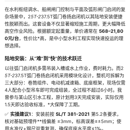
在水利枢纽调水、船闸闸门控制与平面及弧形闸门启闭的复
杂场景中，2
5T-2
37.5T弧门卷扬启闭机以其陆地安装便捷
性脱颖而出。这套设备不仅显著缩短施工周期，更大幅降低
高空作业风险。根据额定起重量，单价通常在
568–21,80
0元/台
，性价比*高，是中小型水利工程实现快速投运的理
想选择。
陆地安装：从“难”到“快”的技术跃迁
以往弧门启闭机多需吊装入槽或水上作业，费时耗力。而2
5T-2
37.5T弧门卷扬启闭机采用模块化设计，整机可拆解为
三大部分：卷筒组件、电动机减速箱、底座框架，现场仅需
4人配合小型吊车即可完成组装，全过程不超过6小时。我
曾参与某山区引水工程，原计划用3天完成安装，实际仅用
1.5天即达验收标准，*大保障了工期。
✅
实操建议1
：安装前按
SL/T 381-2021
第5.2条要求，
核对基础预埋件**线偏差 ≤3mm，标高误差≤±5mm；使
用水准仪+钢尺双重复测，确保底座水平度≤1‰。