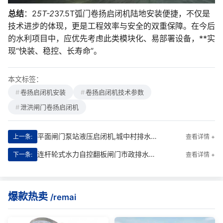
总结
：2
5T-2
37.5T弧门卷扬启闭机陆地安装便捷，不仅是
技术进步的体现，更是工程效率与安全的双重保障。在今后
的水利项目中，应优先考虑此类模块化、易部署设备，**实
现“快装、稳控、长寿命”。
本文标签：
卷扬启闭机安装
卷扬启闭机技术参数
泄洪闸门卷扬启闭机
平面闸门泵站液压启闭机,城中村排水改造防腐防锈维护方案|智能守护型全生命周期解决方案
上一条:
查看详情 +
连杆轮式水力自控翻板闸门市政排水管网设备操作培训教程|智能启闭，**防洪的工程守护者
下一条:
查看详情 +
爆款热卖
/remai