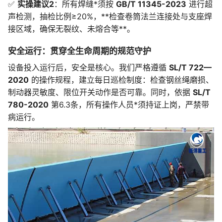
✅
实操建议2
：所有焊缝*须按
GB/T 11345-2023
进行超
声检测，抽检比例≥20%，**检查卷筒法兰连接处与支座焊
接区域，确保无裂纹、未熔合等**。
安全运行：贯穿全生命周期的规范守护
设备投入运行后，安全是核心。我们严格遵循
SL/T 722—
2020
的操作规程，建立每日巡检制度：检查钢丝绳磨损、
制动器灵敏度、限位开关动作是否可靠。同时，依据
SL/T
780-2020
第6.3条，所有操作人员*须持证上岗，严禁带
病运行。