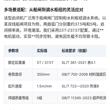
多场景适配：从船闸到调水枢纽的灵活应对
该型启闭机广泛用于船闸闸门控制和水利枢纽调水系统。以
某双线船闸项目为例，两扇弧门分别重约37.5吨和5吨，启
闭频率高，环境潮湿。我们采用2
5T-2
37.5T配置，通过**
电机驱动，实现**同步控制，避免因负载不均导致卡阻。
参数项
实际值
标准要求（依据）
额定起重量
5T / 37.5T
SL/T 381-2021 表4.1
卷筒直径
350mm
GB/T 700-2006 材料强度匹配
起升速度
1.5m/min
SL/T 722—2020 附录B
焊缝质量等级
II级
GB/T 11345-2023 超声检测