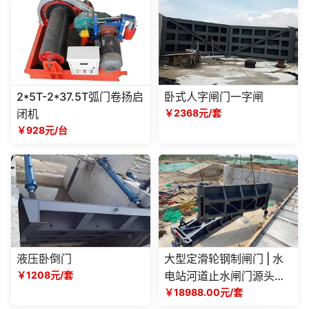
2*5T-2*37.5T弧门卷扬启
卧式人字闸门一字闸
闭机
￥2368元/套
￥928元/台
液压卧倒门
大型定滑轮钢制闸门 | 水
￥1208元/套
电站河道止水闸门源头厂
家
￥18988.00元/套