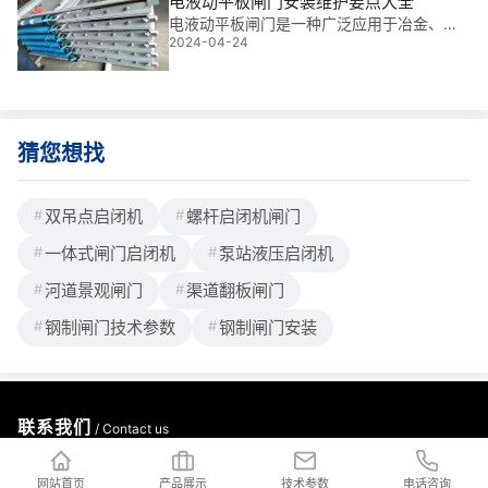
电液动平板闸门安装维护要点大全
核心*
电液动平板闸门是一种广泛应用于冶金、矿
2024-04-24
山、煤炭、电力、机械、粮食、水泥、化
工、水利、运输等行业，是不可缺少的通插
板阀，安装维护不容忽视，正确安装维护不
但可以确保其正常的工作，还可延长其使用
寿命。铄洋重工小编为您梳理如下。1、向电
液推杆内注入洁净的46#液压油(注入前要过
猜您想找
滤)，装好加油口盖，检查密封性能，接
双吊点启闭机
螺杆启闭机闸门
一体式闸门启闭机
泵站液压启闭机
河道景观闸门
渠道翻板闸门
钢制闸门技术参数
钢制闸门安装
联系我们
/ Contact us
公司地址：河北省邢台市新河县白神首乡夏神首村
网站首页
产品展示
技术参数
电话咨询
公司邮箱：2176997023@qq.com