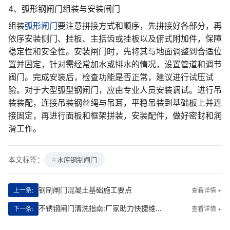
4、弧形钢闸门组装与安装闸门
组装
弧形闸门
要注意拼接方式和顺序，先拼接好各部分，再
依序安装侧门、挂板、主括齿或挂板以及俯式附加件，保障
稳定性和安全性。安装闸门时，先将其与地面调整到合适位
置并固定，针对需经常加水或排水的情况，设置管道和调节
阀门。完成安装后，检查功能是否正常，建议进行试压试
验。对于大型弧型钢闸门，应由专业人员安装调试。进行吊
装装配，连接吊装钢丝绳与吊耳，平稳吊装到基础板上并连
接固定，再进行面板和框架拼装，安装配件，做好密封和润
滑工作。
本文标签：
水库钢制闸门
钢制闸门混凝土基础施工要点
上一条:
查看详情 +
不锈钢闸门清洗指南:厂家助力快捷维护保养
下一条:
查看详情 +