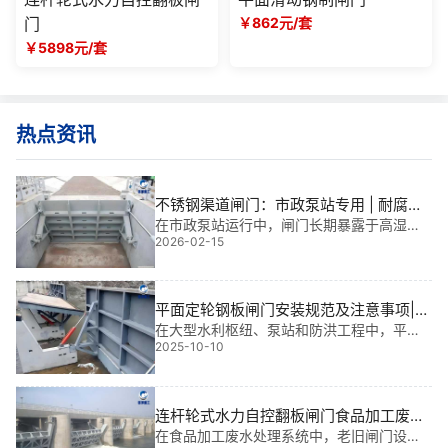
门
￥862元/套
￥5898元/套
热点资讯
不锈钢渠道闸门：市政泵站专用 | 耐腐蚀
设计与定制
在市政泵站运行中，闸门长期暴露于高湿、
2026-02-15
含氯离子的污水环境，传统碳钢闸门易锈
蚀、寿命短，频繁维修严重影响系统稳定
性。我多年水利工程金属结构设计与现场安
装经验告诉我——**可靠的解决方案，*须从
平面定轮钢板闸门安装规范及注意事项|**
材料选型
**施工全攻略
在大型水利枢纽、泵站和防洪工程中，平面
2025-10-10
定轮钢板闸门是控制水流、保障运行安全的
核心设备。我从事水利工程金属结构设计与
现场安装已有多年，参与过多个大型项目，
深知这扇“水之门”的每一毫米都关乎工程成败
连杆轮式水力自控翻板闸门食品加工废水
处理老旧设备升级|智能节能型**解决方案
在食品加工废水处理系统中，老旧闸门设备