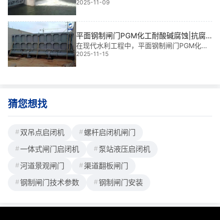
2025-11-09
常因启闭不灵、密封失效导致溢流风险与能
耗浪费。我参与过多个大型水利项目，深知
连杆轮式水力自控翻板闸门食品加工废水处
理老旧设备升级不仅是技术迭代，更是运行
平面钢制闸门PGM化工耐酸碱腐蚀|抗腐
效率与
先锋守护水利命脉
在现代水利工程中，平面钢制闸门PGM化工
2025-11-15
耐酸碱腐蚀不仅是关键的控制装置，更是保
障系统长期稳定运行的核心部件。无论是水
库挡水、电站泄洪，还是灌溉调控与城市防
洪，它都承担着“生命线”般的责任。根据规格
不同
猜您想找
双吊点启闭机
螺杆启闭机闸门
一体式闸门启闭机
泵站液压启闭机
河道景观闸门
渠道翻板闸门
钢制闸门技术参数
钢制闸门安装