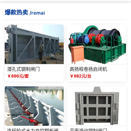
爆款热卖
/remai
潜孔式钢制闸门
高扬程卷扬启闭机
￥896元/套
￥982元/台
连杆轮式水力自控翻板闸
平面滑动钢制闸门