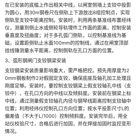
在已安装的底槛上作出相关中线，以闸室侧墙上支铰中投影
为圆心，用30m钢卷尺在侧轨上下游放出8组控制点，实现
侧轨至支铰中距离控制。安装时，利用两条基准线布置经纬
仪，测量到侧止水或侧轮导轨埋件工作面的距离，控制安装
垂直度及扭曲度；对于多孔弧门侧轨，以控制基准线为基
础，设置距侧轨止水面100mm的控制线，通过在闸室顶部
挂线锤测量水平距离，控制侧轨在孔口方面的位置。
3、弧形钢闸门支铰钢梁安装
支铰钢梁安装质量影响重大，需严格把控。预先用厚度为2
0mm钢板制作2对假固定支铰，确保底座及轴孔加工处理且
刚度足够。安装时，要控制支铰钢梁上假支铰轴孔中线（支
铰中）、在孔口方向的中线以及倾斜度。安装前在钢梁上标
中线，通过测量假支铰轴孔内径与钢琴线距离控制支铰轴中
位置；利用经纬仪控制孔口方向位置；按水平投影尺寸L的
偏差值（不大于L/1000）控制倾斜度。安装完毕后，用全
站仪校验尺寸，合格后进行加固，并在焊接加固时监控变形
情况。