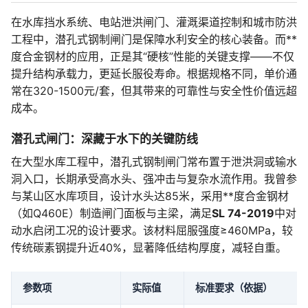
在水库挡水系统、电站泄洪闸门、灌溉渠道控制和城市防洪
工程中，潜孔式钢制闸门是保障水利安全的核心装备。而**
度合金钢材的应用，正是其“硬核”性能的关键支撑——不仅
提升结构承载力，更延长服役寿命。根据规格不同，单价通
常在320-1500元/套，但其带来的可靠性与安全性价值远超
成本。
潜孔式闸门：深藏于水下的关键防线
在大型水库工程中，潜孔式钢制闸门常布置于泄洪洞或输水
洞入口，长期承受高水头、强冲击与复杂水流作用。我曾参
与某山区水库项目，设计水头达85米，采用**度合金钢材
（如Q460E）制造闸门面板与主梁，满足
SL 74-2019
中对
动水启闭工况的设计要求。该材料屈服强度≥460MPa，较
传统碳素钢提升近40%，显著降低结构厚度，减轻自重。
参数项
实际值
标准要求（依据）