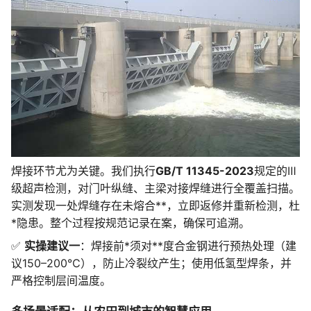
焊接环节尤为关键。我们执行
GB/T 11345-2023
规定的Ⅲ
级超声检测，对门叶纵缝、主梁对接焊缝进行全覆盖扫描。
实测发现一处焊缝存在未熔合**，立即返修并重新检测，杜
*隐患。整个过程按规范记录在案，确保可追溯。
✅
实操建议一
：焊接前*须对**度合金钢进行预热处理（建
议150–200℃），防止冷裂纹产生；使用低氢型焊条，并
严格控制层间温度。