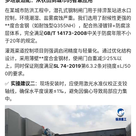
多场景适配：从农田到城市的智慧应用
在某城市防洪工程中，潜孔式钢制闸门用于排涝泵站进水口
控制，环境潮湿、盐雾腐蚀严重。我们选用了耐候性更强的
**度合金钢（如耐蚀型Q355NH），配合热浸镀锌+防腐涂
层体系，完全满足
GB/T 14173-2008
中关于防腐年限不小
于20年的规定。
灌溉渠道控制项目则强调启闭精度与轻量化。通过优化结构
设计，采用薄壁**度合金钢材，使闸门自重减少25%以
上，同时保证刚度满足
SL 74-2019
第6.3.2条对挠度≤L/50
0的要求。
✅
实操建议二
：现场安装时，应使用激光水准仪校正支铰
轴线，确保水平度误差≤1‰，避免因偏心导致局部应力集
中。