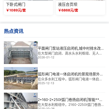
下卧式闸门
液压合页坝
￥1089元/套
￥6868元/套
热点资讯
平面闸门泵站液压启闭机,城中村排水改造
防腐防锈维护方案|智能守护型全生命周期
在大型闸门启闭、高水头水利枢纽、无人值
2026-01-12
守电站及应急泄洪系统中，平面闸门泵站液
解决方案
压启闭机不仅是关键的“动力心脏”，更是保障
汛期安全的核心装备。我参与过多个大型项
目，深知其一旦失效，将引发连锁风险。因
弧形闸门电液一体启闭机的景观场景外观
此
定制|匠心雕琢的水利美学新标杆
在众多水利工程中，弧形闸门电液一体启闭
2025-12-13
机早已不仅是功能设备，更逐渐成为兼具工
程性能与视觉美感的“城市名片”。我参与过多
个大型项目，深感这类设备在景观场景中的
外观定制，正从“隐于幕后”走向“亮出风采
2*160-2*250t弧门卷扬启闭机|智能**守
护水利命脉
在大型水利枢纽中，2160-2250t弧门卷扬启
2025-10-26