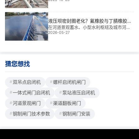
闭机不仅是关键的“动力心脏”，更是调水、泄
洪、通航的核心执行者。它承载着数万吨水
压的**控制，确保闸门开闭稳定可靠。这类
设备单价通常依据额定起重量浮动，
液压坝密封圈老化？氟橡胶与丁腈橡胶的
寿命对比与更换周期
在河道景观蓄水、小型水利枢纽及城市河道
2026-05-27
治理中，密封圈失效导致的渗漏是常见**。
基于我多年水利工程金属结构设计及现场安
装经验，深知材料选型对液压升降坝长期稳
定运行的决定性作用。
猜您想找
双吊点启闭机
螺杆启闭机闸门
一体式闸门启闭机
泵站液压启闭机
河道景观闸门
渠道翻板闸门
钢制闸门技术参数
钢制闸门安装