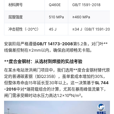
材料牌号
Q460E
GB/T 1591-2018
屈服强度
510 MPa
≥460 MPa
冲击韧性（-20℃）
45 J
≥34 J（GB/T 1591-201
安装阶段严格遵循
GB/T 14173-2008
第5.2条，对门叶**
线偏差控制在±2mm以内，确保启闭顺畅无卡阻。
**度合金钢材：从选材到焊接的实战考验
在某水电站泄洪闸门项目中，我们选用**度合金钢材替代原
定的普通碳素钢（如Q235B），虽单套成本增加约30%，
但整体寿命由15年延长至30年以上。这一决策基于
SL 744
-2016
中对*端荷载组合的计算，尤其在暴雨峰值流量下，
闸门需承受瞬时动水压力高达1.2×10⁶N/m²。