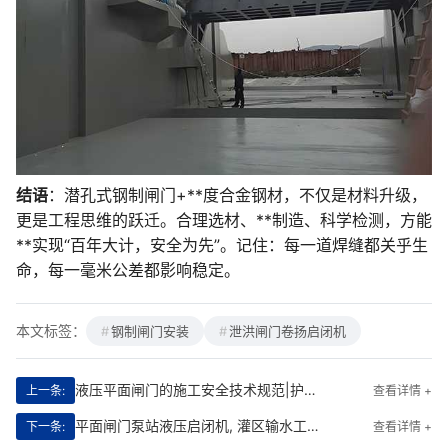
结语
：潜孔式钢制闸门+**度合金钢材，不仅是材料升级，
更是工程思维的跃迁。合理选材、**制造、科学检测，方能
**实现“百年大计，安全为先”。记住：每一道焊缝都关乎生
命，每一毫米公差都影响稳定。
本文标签：
钢制闸门安装
泄洪闸门卷扬启闭机
液压平面闸门的施工安全技术规范|护航工程命脉的硬核防线
上一条:
查看详情 +
平面闸门泵站液压启闭机, 灌区输水工程|智能驱动的水利命脉守护者
下一条:
查看详情 +