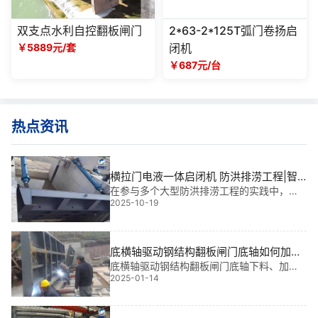
双支点水利自控翻板闸门
2*63-2*125T弧门卷扬启
￥5889元/套
闭机
￥687元/台
热点资讯
横拉门电液一体启闭机 防洪排涝工程|智
能守护城市水脉的“钢铁之眼”
在参与多个大型防洪排涝工程的实践中，我
2025-10-19
深刻体会到：横拉门电液一体启闭机不仅是
闸门运行的核心动力装置，更是保障城市安
全运行的“钢铁之眼”。它集液压驱动与电气控
制于一体，响应快、稳定性高，尤其适用于
底横轴驱动钢结构翻板闸门底轴如何加工
及总装
底横轴驱动钢结构翻板闸门底轴下料、加工
2025-01-14
底轴下料如同一场精细的 “雕刻艺术”，依照
图示尺寸预留恰当加工余量，运用管料切割
机准确 “雕琢”，确保每一刀都恰到好处；借