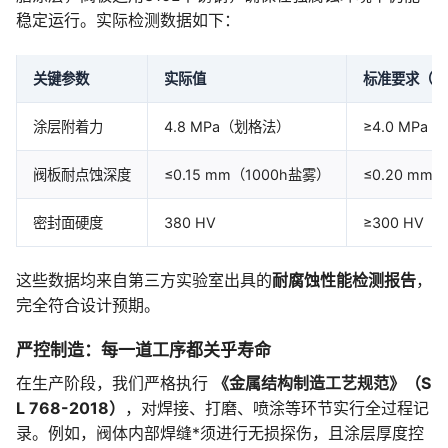
稳定运行。实际检测数据如下：
关键参数
实际值
标准要求（SL 
涂层附着力
4.8 MPa（划格法）
≥4.0 MPa
阀板耐点蚀深度
≤0.15 mm（1000h盐雾）
≤0.20 mm
密封面硬度
380 HV
≥300 HV
这些数据均来自第三方实验室出具的
耐腐蚀性能检测报告
，
完全符合设计预期。
严控制造：每一道工序都关乎寿命
在生产阶段，我们严格执行
《金属结构制造工艺规范》（S
L 768-2018）
，对焊接、打磨、喷涂等环节实行全过程记
录。例如，阀体内部焊缝*须进行无损探伤，且涂层厚度控