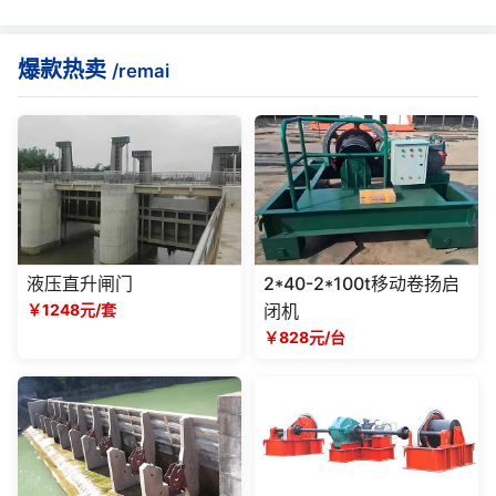
爆款热卖
/remai
液压直升闸门
2*40-2*100t移动卷扬启
￥1248元/套
闭机
￥828元/台