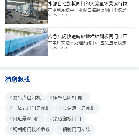
助车床这一高精度 “机床工匠”，精细加工底
水泥自控翻板闸门的大流量场景运行稳定
轴外表面，让其光滑如镜，同时准确打造拼
性|稳如磐石的智能守护者
在水利系统中，水泥自控翻板闸门不仅是关
接套管配合尺寸、对接坡口，为后续拼接筑
2025-12-08
键的过流控制装置，更是保障大流量工况下
牢根基；拼点支铰配合处不
运行稳定性的“隐形卫士”。我参与过多个大型
项目，从农田灌溉到山区河道治理，深刻体
会到：水泥自控翻板闸门的大流量场景运行
应急启闭快速响应地横轴翻板闸门电厂灰
稳
渣水处理|智能联动·**防堵·***守护
在电厂灰渣水处理系统中，应急启闭快速响
2025-12-23
应地横轴翻板闸门是保障排水通畅、防止淤
积堵塞的关键设备。它不仅能在突发高水位
时迅速开启泄洪，还能在低负荷运行时自动
关闭，实现节能与安全的双重控制。根据实
际工程经验
猜您想找
双吊点启闭机
螺杆启闭机闸门
一体式闸门启闭机
泵站液压启闭机
河道景观闸门
渠道翻板闸门
钢制闸门技术参数
钢制闸门安装