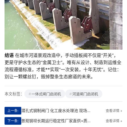
结语
在城市河道景观改造中，手动插板阀不仅是“开关”，
更是守护水生态的“金属卫士”。唯有从设计、制造到运维全
流程遵循标准，才能**实现“一次安装，十年无忧”。记住：
别让一颗螺丝钉，毁掉整条生态廊道的未来。
本文标签：
一体式闸门启闭机
河道闸门启闭机
潜孔式钢制闸门 化工废水处理池 现场技术交底服务|**守护工业水安全的“隐形卫士”
上一条:
查看详情 +
景观钢坝长期运行稳定性厂家直供+质保方案|安心之选，十年如一
下一条:
查看详情 +