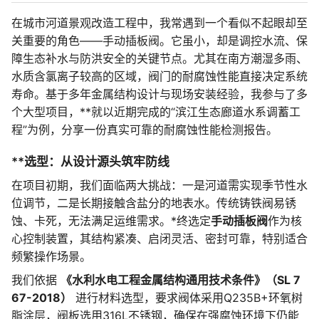
在城市河道景观改造工程中，我常遇到一个看似不起眼却至
关重要的角色——手动插板阀。它虽小，却是调控水流、保
障生态补水与防洪安全的关键节点。尤其在南方潮湿多雨、
水质含氯离子较高的区域，阀门的耐腐蚀性能直接决定系统
寿命。基于多年金属结构设计与现场安装经验，我参与了多
个大型项目，**就以近期完成的“滨江生态廊道水系调蓄工
程”为例，分享一份真实可靠的耐腐蚀性能检测报告。
**选型：从设计源头筑牢防线
在项目初期，我们面临两大挑战：一是河道需实现季节性水
位调节，二是长期接触含盐分的地表水。传统铸铁阀易锈
蚀、卡死，无法满足运维需求。*终选定
手动插板阀
作为核
心控制装置，其结构紧凑、启闭灵活、密封可靠，特别适合
频繁操作场景。
我们依据
《水利水电工程金属结构通用技术条件》（SL 7
67-2018）
进行材料选型，要求阀体采用Q235B+环氧树
脂涂层，阀板选用316L不锈钢，确保在强腐蚀环境下仍能