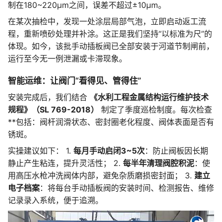
制在180~220μm之间，误差不超过±10μm。
在某次抽检中，发现一处涂层局部气泡，立即启动返工流
程，重新喷砂处理并补涂。这正是我们坚持“以标准为尺”的
体现。如今，该批手动插板阀已全部安装于河道节制闸前，
运行至今无一例泄漏或卡滞现象。
智能运维：让阀门“看得见、管得住”
安装完成后，我们结合
《水利工程金属结构运行维护技术
规程》（SL 769-2018）
制定了季度巡检制度。每次检查
**包括：阀杆润滑状态、密封圈老化程度、阀体表面是否有
锈斑。
实操建议如下： 1.
每月手动启闭3~5次
：防止阀板因长期
静止产生粘连，提升灵活性； 2.
每半年清理阀腔积泥
：使
用高压水枪冲洗阀体内部，避免杂质磨损密封面； 3.
建立
电子档案
：将每台手动插板阀的安装时间、检测报告、维修
记录录入系统，便于追溯。