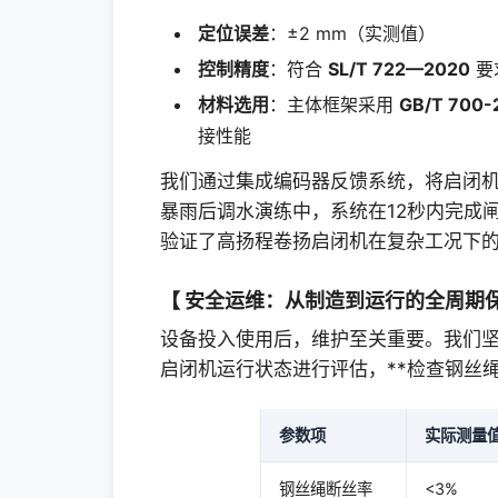
定位误差
：±2 mm（实测值）
控制精度
：符合
SL/T 722—2020
要
材料选用
：主体框架采用
GB/T 700-
接性能
我们通过集成编码器反馈系统，将启闭
暴雨后调水演练中，系统在12秒内完成
验证了高扬程卷扬启闭机在复杂工况下
【 安全运维：从制造到运行的全周期
设备投入使用后，维护至关重要。我们
启闭机运行状态进行评估，**检查钢丝
参数项
实际测量
钢丝绳断丝率
<3%