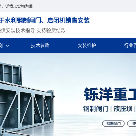
考，详情以实物为准
于水利钢制闸门、启闭机销售安装
提供安装技术指导 支持验货结款
例
技术参数
安装维护
行业