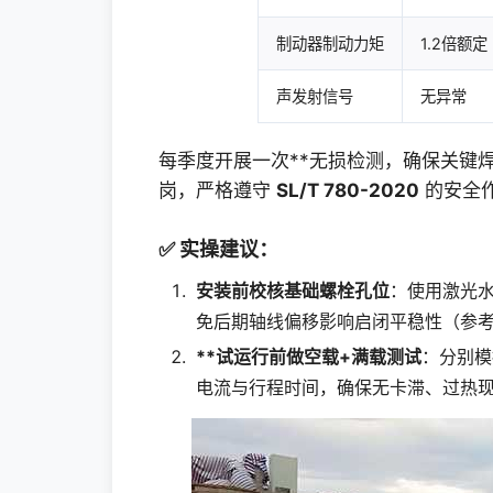
制动器制动力矩
1.2倍额定
声发射信号
无异常
每季度开展一次**无损检测，确保关键
岗，严格遵守
SL/T 780-2020
的安全
✅ 实操建议：
安装前校核基础螺栓孔位
：使用激光水
免后期轴线偏移影响启闭平稳性（参
**试运行前做空载+满载测试
：分别模
电流与行程时间，确保无卡滞、过热