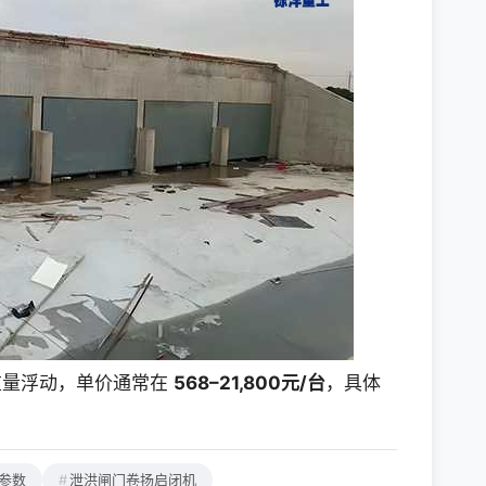
重量浮动，单价通常在
568–21,800元/台
，具体
参数
泄洪闸门卷扬启闭机