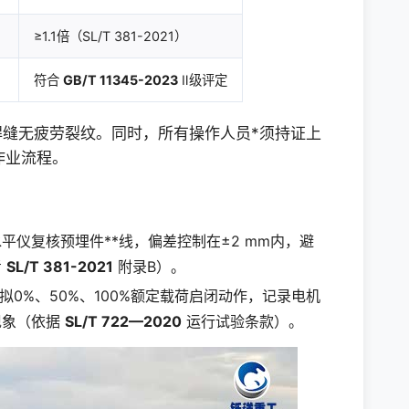
≥1.1倍（SL/T 381-2021）
符合
GB/T 11345-2023
Ⅱ级评定
焊缝无疲劳裂纹。同时，所有操作人员*须持证上
作业流程。
平仪复核预埋件**线，偏差控制在±2 mm内，避
考
SL/T 381-2021
附录B）。
拟0%、50%、100%额定载荷启闭动作，记录电机
现象（依据
SL/T 722—2020
运行试验条款）。