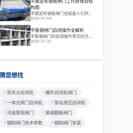
平面定轮钢板闸门工作原理及结
调控与城市防洪工程的关键枢纽。
构图
它集承压、启闭、密封于一体，直
平面定轮钢板闸门也就是人们所说
接关系到工程安全与运行效率。根
2025-01-04
的平面滚轮钢制闸门，多用于大中
据规格不同，单价通常
型水库、河道等水利工程中做截
平板钢闸门启闭操作全解析
止、调节水流量的大小，具有抗压
能力强，启闭操作灵活等优势特
平板钢闸门的启闭操作常见的方式
点，下面铄洋重工小编将从其结构
2025-01-22
电动启闭、手动启闭、液压启闭、
组件（结构图）、工作原理、技术
气动启闭等三种方式，正确启闭平
性能及简单应用四个方面为您详细
板钢制闸门对于水利工程的正常运
说明。一、平面定轮钢板闸门结构
行至关重要，规范的操作流程与注
组件及结构图闸门主要由闸板、闸
意事项是保障其安全、有效运行的
框、
关键。以下为铄洋重工小编梳理的
猜您想找
平板钢闸门启闭操作详细指南。
一、平板钢闸门启闭操作前的准备
工作1. 液位差检查：上下游液位差
双吊点启闭机
螺杆启闭机闸门
需
一体式闸门启闭机
泵站液压启闭机
河道景观闸门
渠道翻板闸门
钢制闸门技术参数
钢制闸门安装