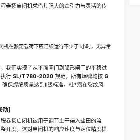
扬程卷扬启闭机凭借其强大的牵引力与灵活的传
。
闭机在额定载荷下应连续运行不少于1小时，无异常
置，我们实现了从平面闸门到弧形闸门的平稳过
格执行
SL/T 780-2020
规范，所有焊缝均按
G
确保焊缝质量达到Ⅱ级标准，杜*潜在裂纹风
联动】
扬程卷扬启闭机被用于调节主干渠入盐田的流
调整开度，这对启闭机的响应速度与定位精度提