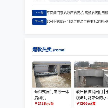
上一条:
304不锈钢闸门防洪排涝工程非标定制可
下一条:
爆款热卖
/remai
倾倒式闸门电液一体
液压横拉钢闸门 | 
启闭机
观与功能兼备的水
￥2128元/台
工程优选方案
￥1266元/套