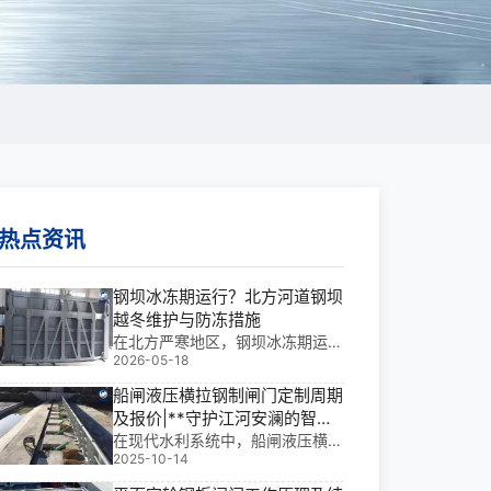
热点资讯
钢坝冰冻期运行？北方河道钢坝
越冬维护与防冻措施
在北方严寒地区，钢坝冰冻期运行
2026-05-18
常面临闸门冻结、启闭困难等核心
**，直接威胁河道安全。基于我多
船闸液压横拉钢制闸门定制周期
年参与多个大型水利项目的现场经
及报价|**守护江河安澜的智能
验，科学制定北方河道钢坝越冬维
之门
在现代水利系统中，船闸液压横拉
护方案是保障设施安全的关键。
2025-10-14
钢制闸门不仅是水库挡水系统的
“钢铁卫士”，更是电站泄洪、灌溉