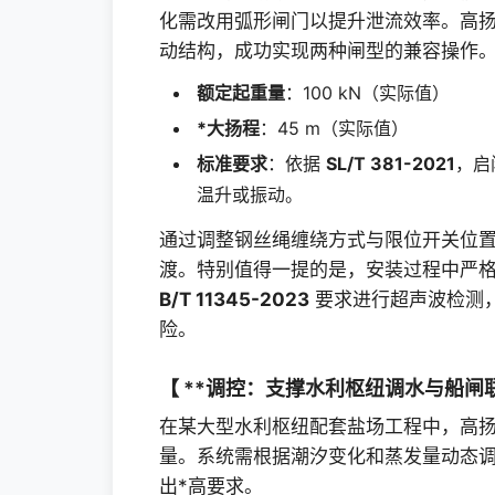
化需改用弧形闸门以提升泄流效率。高
动结构，成功实现两种闸型的兼容操作
额定起重量
：100 kN（实际值）
*大扬程
：45 m（实际值）
标准要求
：依据
SL/T 381-2021
，启
温升或振动。
通过调整钢丝绳缠绕方式与限位开关位
渡。特别值得一提的是，安装过程中严
B/T 11345-2023
要求进行超声波检测，
险。
【 **调控：支撑水利枢纽调水与船闸
在某大型水利枢纽配套盐场工程中，高
量。系统需根据潮汐变化和蒸发量动态
出*高要求。