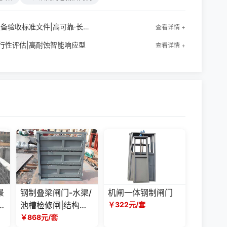
平面闸门泵站液压启闭机,高频启闭耐用设备验收标准文件|高可靠·长寿命·智能控
查看详情 +
行性评估|高耐蚀智能响应型
查看详情 +
景
钢制叠梁闸门-水渠/
机闸一体钢制闸门
利
池槽检修闸|结构坚
￥322元/套
固防腐耐用
￥868元/套