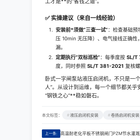
工才是**的“省钱之道”。
✅ 实操建议（来自一线经验）
安装前*须做“三查一试”
：检查基础预
压 10min 无压降）、电气接线正确
漏。
定期执行“双标巡检”
：每季度按
SL/T
度，同时参照
SL/T 381-2021
复核螺
卧式一字闸泵站液压启闭机，不只是一个
人”。从设计到运维，每一个细节都关乎
“钢铁之心”**稳如磐石。
本文标签：
液压启闭机安装
卷扬启闭机安装
高温耐老化平板不锈钢闸门PZM节水灌溉
上一条: