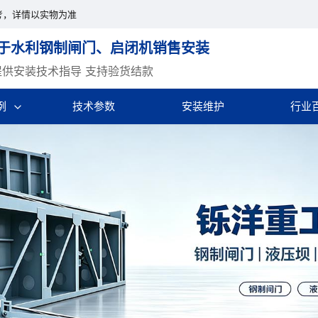
考，详情以实物为准
于水利钢制闸门、启闭机销售安装
提供安装技术指导 支持验货结款
例
技术参数
安装维护
行业