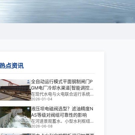
热点资讯
全自动运行模式平面钢制闸门P
GM电厂冷却水渠道|智能调控的
水利**
在现代水电与火电联合运行系统
2026-01-04
中，全自动运行模式平面钢制闸门
PGM电厂冷却水渠道不仅是关键
液压坝电磁阀选型？滤油精度N
的水流调控装置，更是保障电厂安
AS等级对阀组可靠性的影响
全、**运行的核心节点。这类闸门
在河道景观蓄水、小型水利枢纽、
集智能控制、耐久结构与**启闭于
2026-06-08
灌溉区挡水及城市河道治理中，液
一体，广泛应用于水
压坝常因泥沙淤积与水质波动面临