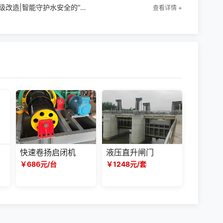
地横轴翻板闸门故障自动报警老旧设备升级改造|智能守护水安全的“哨兵”
查看详情 +
快速卷扬启闭机
液压直升闸门
￥686元/台
￥1248元/套