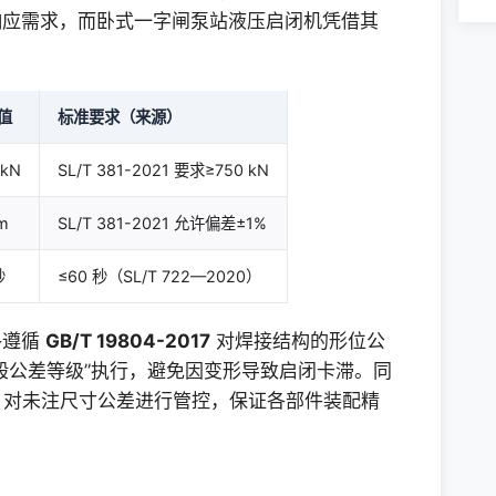
响应需求，而卧式一字闸泵站液压启闭机凭借其
值
标准要求（来源）
 kN
SL/T 381-2021 要求≥750 kN
m
SL/T 381-2021 允许偏差±1%
秒
≤60 秒（SL/T 722—2020）
格遵循
GB/T 19804-2017
对焊接结构的形位公
般公差等级”执行，避免因变形导致启闭卡滞。同
对未注尺寸公差进行管控，保证各部件装配精