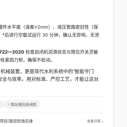
埋件水平度（误差≤2mm）、液压管路密封性（保
性，*后进行空载试运行 30 分钟，确认无异响、无泄
 722—2020
检查启闭机润滑状态与限位开关灵敏
栓紧固力矩，确保不松动。
机械装置，更是现代水利系统中的“智能守门
安全与效率。用对标准、严控工艺，才能让这台
泵站液压启闭机
项目|智控防蚀先锋
查看详情 +