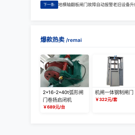
下一条:
爆款热卖
/remai
2*16-2*40t弧形闸
机闸一体钢制闸门
门卷扬启闭机
￥322元/套
￥689元/台