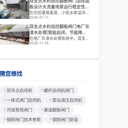
双支点水利自控翻板闸门加厚面
控制失灵难题。合理匹配电磁阀通
板设计大流量场景运行稳定性|
径与响应特性，并严格把控滤油N
稳如磐石的智能调控先锋
在农田灌溉渠道、小型水库溢洪
AS等级，是维持阀组长期稳定运
2026-01-11
道、城市景观水系与山区河道治理
行的关键。
中，双支点水利自控翻板闸门正成
双支点水利自控翻板闸门电厂灰
为**调流的核心装置。其核心价值
渣水处理|智能启闭、节能降耗
在于无需外力驱动，依靠水位差自
的生态守护者
在电厂灰渣水处理系统中，双支点
动启闭，实现“低水位挡水、高水
2025-11-25
水利自控翻板闸门扮演着“智能守
位泄洪”的智能调控。
门人”的角色——它不依赖外部动
力，仅凭水位变化自动启闭，实现
排渣与防洪的无缝衔接。我参与过
多个大型项目，深知这类闸门在复
杂工况下的可靠性
猜您想找
双吊点启闭机
螺杆启闭机闸门
一体式闸门启闭机
泵站液压启闭机
河道景观闸门
渠道翻板闸门
钢制闸门技术参数
钢制闸门安装