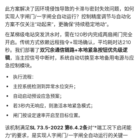
此方案解决了因环境侵蚀导致的卡滞与密封失效问题，如何
实现人字闸门/一字闸全自动运行？控制精度调节与自动化
方案不仅关注“动起来”，更确保“持续稳定地动”。
在某梯级电站突发洪水时，需在120秒内完成两扇闸门完全
开启。传统方式依赖远程指令+现场确认，平均耗时达210
秒。我们部署了
双冗余通信链路+本地紧急按钮优先级逻
辑
，当主控信号中断时，系统自动切换至本地备用电源与应
急控制模块。
执行流程：
主控系统检测到异常水位突升；
自动启动预设应急预案；
若3秒内无响应，则激活本地紧急模式；
闸门按设定速率开启至目标位置。
该机制满足
SL 73.5-2022 第6.4.2条
对“*端工况下启闭能
力”的要求，是实现人字闸门/一字闸全自动运行的关键一