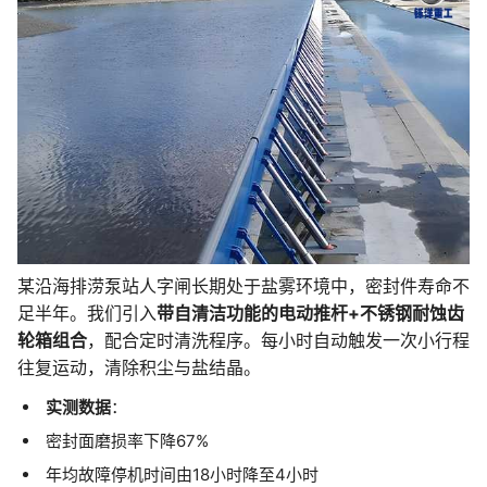
某沿海排涝泵站人字闸长期处于盐雾环境中，密封件寿命不
足半年。我们引入
带自清洁功能的电动推杆+不锈钢耐蚀齿
轮箱组合
，配合定时清洗程序。每小时自动触发一次小行程
往复运动，清除积尘与盐结晶。
实测数据
：
密封面磨损率下降67%
年均故障停机时间由18小时降至4小时