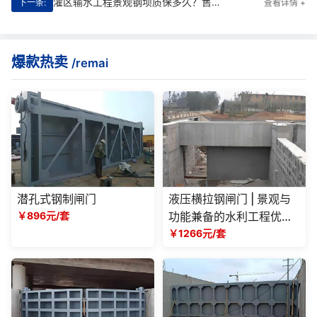
灌区输水工程景观钢坝质保多久？售后维修服务**详解
下一条:
查看详情 +
爆款热卖
/remai
潜孔式钢制闸门
液压横拉钢闸门 | 景观与
￥896元/套
功能兼备的水利工程优选
方案
￥1266元/套