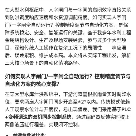
在大型水利枢纽中，人字闸门与一字闸的启闭效率直接关系
到防洪调度响应速度和水资源调配精度。如何实现人字闸
门/一字闸全自动运行？控制精度调节与自动化方案，是保
障系统稳定、安全、智能运行的关键。基于我多年水利工程
金属结构设计、生产及现场安装经验，参与过多个大型项
目，深知传统人工操作在复杂工况下的局限性——响应滞
后、误差累积、维护成本高。本文将从实际工程出发，解析
三大核心场景下的自动化落地路径。
如何实现人字闸门/一字闸全自动运行？控制精度调节与
自动化方案的核心支撑？
在某大型水库泄洪系统中，下游河道需根据雨量实时调整水
位，要求两扇人字闸门同步开启至±2°以内。传统模式依赖
人工观察水位计与开度仪，易出现偏差。我们采用
基于PLC
+变频调速的双机同步控制系统
，通过编码器反馈实时校正
两侧液压缸行程差，实现闭环控制。
关键参数对比表
：