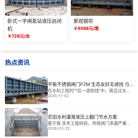
卧式一字闸泵站液压启闭
景观钢坝
机
￥6588元/套
￥728元/台
热点资讯
平板不锈钢闸门PZM 生态友好无遮挡 与
现有工程适配方案|智启未来水安全
在水利工程的“*后一道防线”中，我见过太多
2025-11-02
因腐蚀、卡涩、结构老化导致的运行事故。
而近五年来，我亲历了超过15个大型项目，
其中*让我欣慰的，是平板不锈钢闸门PZM
生态友好无遮挡 与现有工程适配方案的落
农田水利灌溉液压上翻门节水方案
基于我 多年工程经验，传统闸门渗漏严重浪
2026-03-22
费水资源，而农田水利灌溉液压上翻门节水
方案通过**控制与密封技术，有效解决这一*