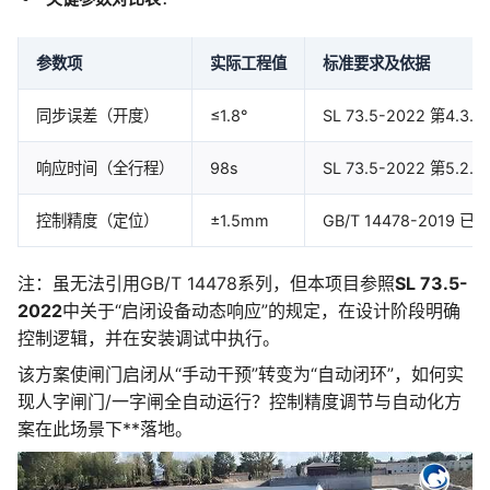
参数项
实际工程值
标准要求及依据
同步误差（开度）
≤1.8°
SL 73.5-2022 第4
响应时间（全行程）
98s
SL 73.5-2022 第5
控制精度（定位）
±1.5mm
GB/T 14478-20
注：虽无法引用GB/T 14478系列，但本项目参照
SL 73.5-
2022
中关于“启闭设备动态响应”的规定，在设计阶段明确
控制逻辑，并在安装调试中执行。
该方案使闸门启闭从“手动干预”转变为“自动闭环”，如何实
现人字闸门/一字闸全自动运行？控制精度调节与自动化方
案在此场景下**落地。