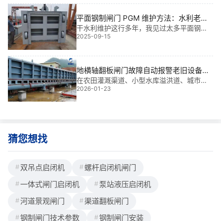
*，为大型灌区提供可靠保障。
平面钢制闸门 PGM 维护方法：水利老技
工亲授，3 步搞定漏、卡、锈，延长寿命
干水利维护这行多年，我见过太多平面钢制
2025-09-15
闸门 PGM 因为没人管、维护瞎糊弄，才用五
20 年
六年就漏水、卡壳，甚至得整体更换 —— 其
实只要找对方法，这闸门稳稳用 20 年都没问
题。**就把我这些年修闸门攒的 “干货” 全说
地横轴翻板闸门故障自动报警老旧设备升
透，从止水橡胶到启闭机，从日常检查到紧
级改造|智能守护水安全的“哨兵”
在农田灌溉渠道、小型水库溢洪道、城市景
急处理，全是能上手操作的实在招，连新手
2026-01-23
观水系和山区河道治理中，地横轴翻板闸门
照着做都不会错。一、
是调节水流、保障防洪排涝的关键设施。然
而，许多老旧闸门因控制系统落后、结构老
化，已难以满足现代水利管理需求。我参与
过多个
猜您想找
双吊点启闭机
螺杆启闭机闸门
一体式闸门启闭机
泵站液压启闭机
河道景观闸门
渠道翻板闸门
钢制闸门技术参数
钢制闸门安装