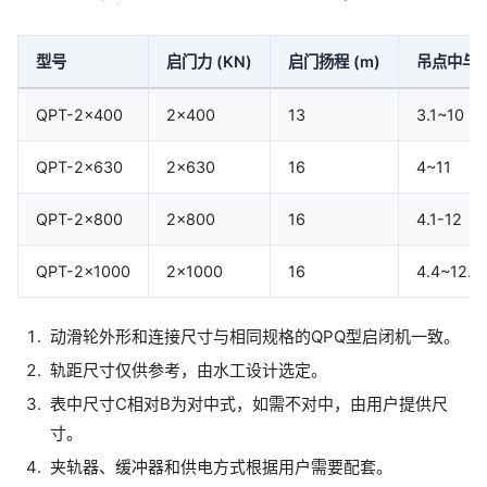
型号
启门力 (KN)
启门扬程 (m)
吊点中与中
QPT-2×400
2×400
13
3.1~10
QPT-2×630
2×630
16
4~11
QPT-2×800
2×800
16
4.1-12
QPT-2×1000
2×1000
16
4.4~12.5
动滑轮外形和连接尺寸与相同规格的QPQ型启闭机一致。
轨距尺寸仅供参考，由水工设计选定。
表中尺寸C相对B为对中式，如需不对中，由用户提供尺
寸。
夹轨器、缓冲器和供电方式根据用户需要配套。