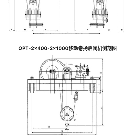
QPT-2×400-2×1000移动卷扬启闭机侧剖图