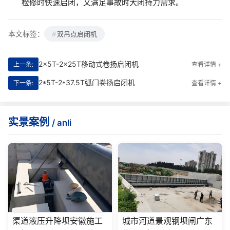
检修时快速启闭，又满足事故时大闭持力需求。
本文标签：
双吊点启闭机
2x5T-2x25T移动式卷扬启闭机
上一条:
查看详情 +
2*5T-2*37.5T弧门卷扬启闭机
下一条:
查看详情 +
实景案例
/ anli
渠道液压升降坝安徽施工
城市河道景观钢坝闸广东