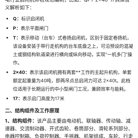
义解析如下：
Q：
标识启闭机
P：
表示平面闸门
T：
表示移动（台车）式卷扬启闭机，区别于固定卷扬机，
该设备安装于带行走机构的台车底盘之上，可沿预设的混凝
土或钢结构轨道梁进行横向或纵向移动，实现“一机多门”操
作。
2×40：
表示该启闭机拥有两套**工作的主起升机构，单套
额定起重量为40吨，即两吊点总启闭力可达 2×40t。此档
位适用于长期运行的中小型闸门工况，兼顾效率与能耗。
17：
表示启门高度为17米
二、结构组件及工作原理
1、结构组件：
该产品主要由电动机、联轴器、传动轴、减
速器、交流制动器、开式齿轮、卷筒部分、滑轮系列部分、
电器控制箱、负荷控制器、手摇器、机架组成、车轮、行走