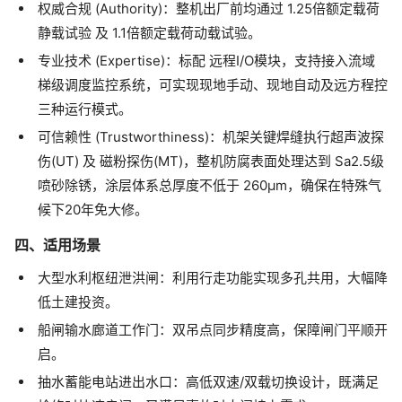
权威合规 (Authority)：整机出厂前均通过 1.25倍额定载荷
静载试验 及 1.1倍额定载荷动载试验。
专业技术 (Expertise)：标配 远程I/O模块，支持接入流域
梯级调度监控系统，可实现现地手动、现地自动及远方程控
三种运行模式。
可信赖性 (Trustworthiness)：机架关键焊缝执行超声波探
伤(UT) 及 磁粉探伤(MT)，整机防腐表面处理达到 Sa2.5级
喷砂除锈，涂层体系总厚度不低于 260μm，确保在特殊气
候下20年免大修。
四、适用场景
大型水利枢纽泄洪闸：利用行走功能实现多孔共用，大幅降
低土建投资。
船闸输水廊道工作门：双吊点同步精度高，保障闸门平顺开
启。
抽水蓄能电站进出水口：高低双速/双载切换设计，既满足