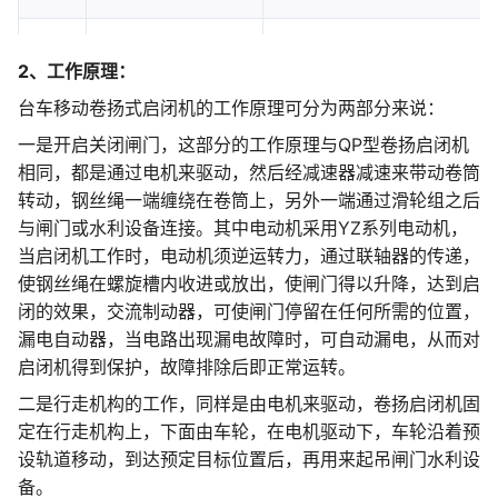
8
滑轮系列部分
包含 工作滑轮 与 平衡滑轮。
2、工作原理：
9
电器控制箱
防护等级 IP54，内置 西门
台车移动卷扬式启闭机的工作原理可分为两部分来说：
一是开启关闭闸门，这部分的工作原理与QP型卷扬启闭机
10
负荷控制器
采用 轴销式传感器 (材质 40
相同，都是通过电机来驱动，然后经减速器减速来带动卷筒
转动，钢丝绳一端缠绕在卷筒上，另外一端通过滑轮组之后
11
手摇器
作为 应急及调试操作装置，通
与闸门或水利设备连接。其中电动机采用YZ系列电动机，
当启闭机工作时，电动机须逆运转力，通过联轴器的传递，
12
机架组成
由 Q235B型钢 和 钢板 焊
使钢丝绳在螺旋槽内收进或放出，使闸门得以升降，达到启
闭的效果，交流制动器，可使闸门停留在任何所需的位置，
13
车轮
材质 ZG50SiMn，踏面 表
漏电自动器，当电路出现漏电故障时，可自动漏电，从而对
14
行走机构
采用 “电机-制动器-减速器
启闭机得到保护，故障排除后即正常运转。
二是行走机构的工作，同样是由电机来驱动，卷扬启闭机固
15
钢轨
建议采用 QU100 或 QU1
定在行走机构上，下面由车轮，在电机驱动下，车轮沿着预
设轨道移动，到达预定目标位置后，再用来起吊闸门水利设
16
其他辅助件（补充）
钢丝绳平衡杆系统：用于连接
备。