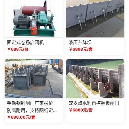
固定式卷扬启闭机
液压升降坝
￥688元/台
￥6898元/套
手动钢制闸门厂家报价 |
双支点水利自控翻板闸门
防腐耐用，支持图纸定
￥5889元/套
制，提供详细成本方案
￥898.00元/套