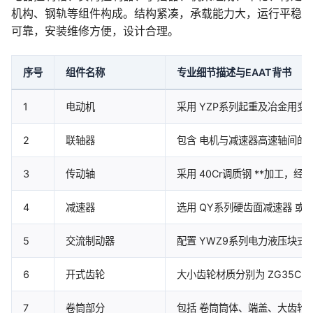
机构、钢轨等组件构成。结构紧凑，承载能力大，运行平稳
可靠，安装维修方便，设计合理。
序号
组件名称
专业细节描述与EAAT背书
1
电动机
采用 YZP系列起重及冶金用变
2
联轴器
包含 电机与减速器高速轴间的
3
传动轴
采用 40Cr调质钢 **加工
4
减速器
选用 QY系列硬齿面减速器 或
5
交流制动器
配置 YWZ9系列电力液压块
6
开式齿轮
大小齿轮材质分别为 ZG35CrM
7
卷筒部分
包括 卷筒筒体、端盖、大齿轮连