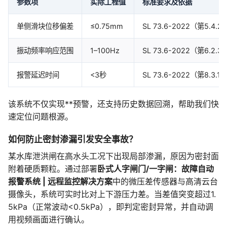
参数项
实际工程值
标准要求及依据
单侧滑块位移偏差
≤0.75mm
SL 73.6-2022（第5
振动频率响应范围
1–100Hz
SL 73.6-2022（第6
报警延迟时间
<3秒
SL 73.6-2022（第8.
该系统不仅实现**预警，还支持历史数据回溯，帮助我们快
速定位问题根源。
如何防止密封渗漏引发安全事故？
某水库泄洪闸在高水头工况下出现局部渗漏，原因为密封面
附着硬质颗粒。通过部署
卧式人字闸门/一字闸：故障自动
报警系统 | 远程监控解决方案
中的微压差传感器与高清云台
摄像头，系统可实时比对上下游压力差。当差值突变超过1.
5kPa（正常波动<0.5kPa），即判定密封异常，并自动调
用视频画面进行确认。