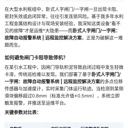
在大型水利枢纽中，卧式人字闸门/一字闸一旦出现卡阻、
密封失效或启闭异常，往往引发连锁风险。基于我多年水利
工程金属结构设计与现场安装经验，我深知这类设备“看不
见的故障”才是运维*大隐患——而
卧式人字闸门/一字闸：
故障自动报警系统 | 远程监控解决方案
，正是为破解这一难
题而生。
如何避免闸门卡阻导致停机？
在某引水工程中，因闸门导轨积泥导致启闭过程中发生轻微
卡滞，传统巡检难以发现。我们部署了基于
卧式人字闸门/
一字闸：故障自动报警系统 | 远程监控解决方案
的多点位移
传感器与加速度计，实时采集门体运行轨迹。当检测到某侧
滑块偏移超过0.8mm（标准允许值±0.5mm），系统立即
触发报警，并推送至运维平台。
关键参数对比表：