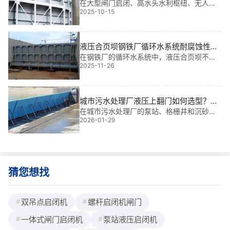
防冻维护指导|智能守护每一道水门的“生
在大型闸门启闭、高水头水利枢纽、无人值
2025-10-15
守电站和应急泄洪系统中，弧门泵站液压启
命线”
闭机是保障工程安全运行的核心设备。它不
仅承担着启闭重达数百吨弧门的重任，更需
在*端环境下稳定运行。我参与过多个大型项
液压合页坝钢铁厂循环水系统耐腐蚀性能
目，
检测报告|匠心守护钢铁血脉的“防腐盾牌”
在钢铁厂的循环水系统中，液压合页坝不仅
2025-11-26
是调节水流的关键设备，更是保障整个生产
链稳定运行的“生命线”。我参与过多个大型水
利项目，深知一套可靠的耐腐蚀系统对钢铁
厂可持续运营的重要性。**，我想分享一份
城市污水处理厂液压上翻门如何选型？安
装与运行要点解析
在城市污水处理厂的泵站、格栅井和沉砂池
2026-01-29
等关键节点，液压上翻门是保障水流可控、
防止倒灌的核心设备。我有多年水利工程金
属结构设计与现场安装经验，参与过多个大
型项目，深知选型不当或安装偏差*易引发渗
漏
猜您想找
双吊点启闭机
螺杆启闭机闸门
一体式闸门启闭机
泵站液压启闭机