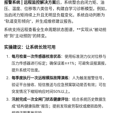
报警系统 | 远程监控解决方案
后，系统整合启闭力矩、油
压、温度、位移等六类信号，构建自学习诊断模型。例如，
当启闭力矩持续上升且无明显负载变化，系统自动判断为
“轨道变形倾向”，并生成维修建议报告。
系统支持远程查看全生命周期状态图谱，**实现从“被动抢
修”到“主动预防”的转变。
实操建议：让系统长效可用
每月检查一次传感器校准状态
：使用标准测力仪对位移与
压力传感器进行标定；确保误差≤±1%；可避免误报漏报，
提升系统可信度。
每季度执行一次远程模拟故障演练
：人为触发报警信号，
验证平台接收、短信推送与应急预案联动是否有效；可在
突发情况下缩短响应时间50%以上。
汛前完成一次全闸门状态健康评估
：结合系统历史数据生
成“结构健康指数”报告；提前发现疲劳裂纹或磨损趋势，
规避汛期事故风险。