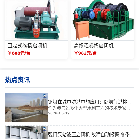
固定式卷扬启闭机
高扬程卷扬启闭机
￥688元/台
￥982元/台
热点资讯
钢坝在城市防洪中的应用？卧坝行洪排涝
的调度策略
作为参与过多个大型水利工程的技术专家，
2026-05-19
我深知城市内涝治理中“挡”与“排”的矛盾**。
本文基于我多年工程经验，****钢坝在城市
防洪中的应用及卧坝行洪排涝的调度策略，
确保方案既安全又**。
弧门泵站液压启闭机 故障自动报警 冬季