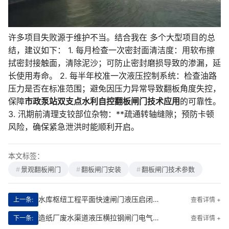
许多项目失败源于维护不当。结合我在 多个大型项目的总
结，建议如下： 1. 每月检查一次密封面清洁度：用软布擦
拭密封接触面，清除泥沙；可防止密封磨损导致的渗漏，延
长使用寿命。 2. 每半年校准一次液压控制系统：检查油路
压力是否在标准范围；避免因压力异常导致翻板角度失控，
保障
市政泵站双支点水利自控翻板闸门技术应用
的可靠性。
3. 汛期前清理支铰部位杂物：**疏通转轴缝隙；预防卡顿
风险，确保紧急泄洪时能顺利开启。
本文标签：
景观翻板闸门
翻板闸门安装
翻板闸门技术参数
水库枢纽工程平面快速闸门液压启闭机缺相保护设计
上一条:
查看详情 +
造纸厂废水渠道液压横拉钢闸门电气接线原理图
下一条:
查看详情 +