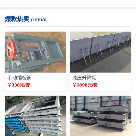
爆款热卖
/remai
手动插板阀
液压升降坝
￥338元/套
￥6898元/套