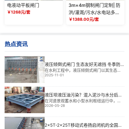
电液动平板闸门
3m×4m钢制闸门定制| 防
￥1268元/套
洪/灌溉/污水/水电站多场
景适用，厂家可按需设计
￥1388.00元/套
生产
热点资讯
液压倾倒式闸门 生态友好无遮挡 冬季防
冻维护指导|智慧守护每一道水流
在水利工程中，液压倾倒式闸门以其生态友
2025-11-01
好无遮挡的结构优势，正成为现代水利枢纽
的“隐形卫士”。它不仅实现快速启闭、减少水
流阻滞，更在冬季低温环境下展现出**的抗
冻性能。我参与过多个大型项目，深知这类
液压坝液压油污染？混入泥沙与水分后如
何更换抗磨液压油
在河道景观蓄水和小型水利枢纽运行中，液
2026-05-28
压坝常因汛期泥沙涌入或雨水侵入导致液压
油混入杂质与水汽，直接影响启闭效率；基
于我多年工程经验，针对灌溉区挡水及城市
河道治理中的此类故障，规范更换抗磨液压
2x5T-2x25T移动式卷扬启闭机的全国供
油是保障