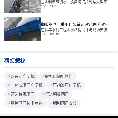
货及物流方案|智控**，****
在水利枢纽调水、船闸闸门控制与大型平面/
2025-11-23
弧形闸门操作中，启闭机是保障工程安全运
行的“关键手”。2x5T-2x25T移动式卷扬启闭
机凭借其灵活部署、多点联动和高可靠性，
已成为现代水利工程的核心装备。其单
翻板钢闸门采用什么单元评定表|准确把控
工程质量的“金标准”
在多年水利工程金属结构设计与现场安装实
2025-09-19
践中，我深知翻板钢闸门不仅是水流调控的
关键装置，更是工程安全与耐久性的“守门
人”。而决定其质量优劣的核心工具——翻板
钢闸门采用什么单元评定表，正是贯穿设
计、制造
猜您想找
双吊点启闭机
螺杆启闭机闸门
一体式闸门启闭机
泵站液压启闭机
河道景观闸门
渠道翻板闸门
钢制闸门技术参数
钢制闸门安装