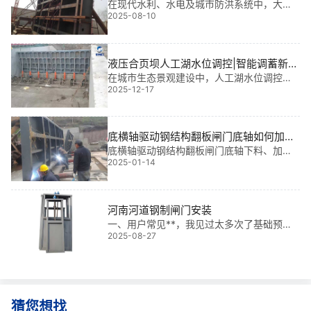
士”
在现代水利、水电及城市防洪系统中，大尺
2025-08-10
寸钢制闸门如同一座座沉默的“钢铁卫士”，守
护着江河湖海的安澜。它们不仅承载着调节
水流、防洪排涝的重任，更在水电站、船
闸、蓄水工程中发挥着不可替代的作用。而
液压合页坝人工湖水位调控|智能调蓄新标
“大尺寸
杆
在城市生态景观建设中，人工湖水位调控是
2025-12-17
提升水质、美化环境、保障防洪安全的核心
环节。我从事水利工程金属结构设计与现场
安装已多年，参与过多个大型项目，深知液
压合页坝在其中的不可替代性——它不仅是
底横轴驱动钢结构翻板闸门底轴如何加工
挡水
及总装
底横轴驱动钢结构翻板闸门底轴下料、加工
2025-01-14
底轴下料如同一场精细的 “雕刻艺术”，依照
图示尺寸预留恰当加工余量，运用管料切割
机准确 “雕琢”，确保每一刀都恰到好处；借
助车床这一高精度 “机床工匠”，精细加工底
河南河道钢制闸门安装
轴外表面，让其光滑如镜，同时准确打造拼
一、用户常见**，我见过太多次了基础预埋
接套管配合尺寸、对接坡口，为后续拼接筑
2025-08-27
件偏差大，闸门装不上！河南不少河道改造
牢根基；拼点支铰配合处不
项目是边施工边设计，地基开挖完才发现预
埋钢板位置偏了20公分，这下可好，门框一
放进去，螺栓根本对不上孔，焊都焊不上。
焊接质量差，汛期漏水！有些队伍图快，用
小焊条、跳焊、甚至没清渣就接着焊，结果
猜您想找