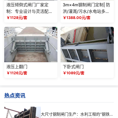
液压倾倒式闸门厂家定
3m×4m钢制闸门定制| 防
制：专业设计与灵活配置
洪/灌溉/污水/水电站多场
的解决方案
￥1128元/套
景适用，厂家可按需设计
￥1388.00元/套
生产
液压上翻门
下卧式闸门
￥1126元/套
￥1089元/套
热点资讯
大尺寸钢制闸门生产：水利工程的“钢铁卫