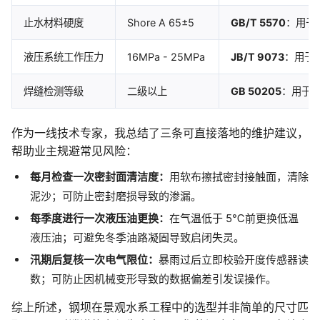
止水材料硬度
Shore A 65±5
GB/T 5570
：用于
液压系统工作压力
16MPa - 25MPa
JB/T 9073
：用于
焊缝检测等级
二级以上
GB 50205
：用于
作为一线技术专家，我总结了三条可直接落地的维护建议，
帮助业主规避常见风险：
每月检查一次密封面清洁度：
用软布擦拭密封接触面，清除
泥沙；可防止密封磨损导致的渗漏。
每季度进行一次液压油更换：
在气温低于 5℃前更换低温
液压油；可避免冬季油路凝固导致启闭失灵。
汛期后复核一次电气限位：
暴雨过后立即校验开度传感器读
数；可防止因机械变形导致的数据偏差引发误操作。
综上所述，钢坝在景观水系工程中的选型并非简单的尺寸匹