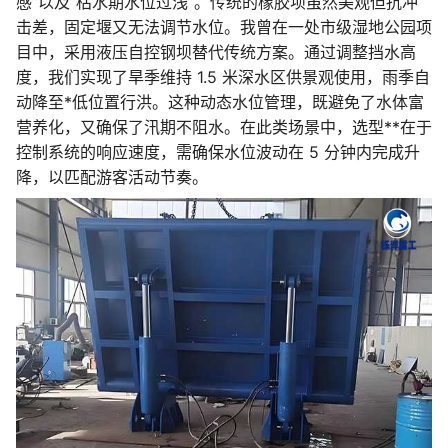
感”以及“枯水期水位过浅”。传统的橡胶坝虽然美观但抗冲
击差，固定堰又无法调节水位。我曾在一处市级湿地公园项
目中，采用液压自控钢坝替代传统方案。通过调整挡水高
度，我们实现了旱季维持 1.5 米深水区供景观使用，雨季自
动降至*低位置行洪。这种动态水位管理，既避免了水体富
营养化，又确保了汛期不阻水。在此类场景中，选型**在于
控制系统的响应速度，需确保水位波动在 5 分钟内完成升
降，以匹配游客活动节奏。