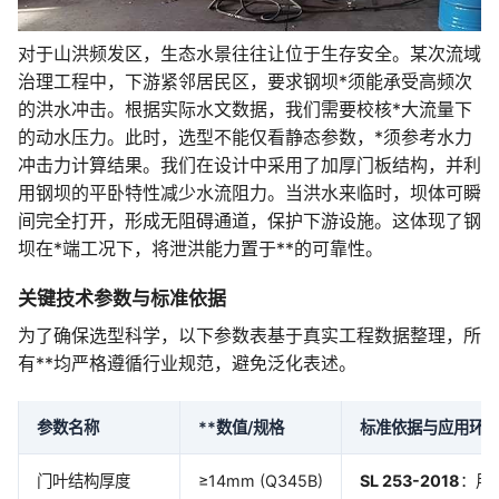
对于山洪频发区，生态水景往往让位于生存安全。某次流域
治理工程中，下游紧邻居民区，要求钢坝*须能承受高频次
的洪水冲击。根据实际水文数据，我们需要校核*大流量下
的动水压力。此时，选型不能仅看静态参数，*须参考水力
冲击力计算结果。我们在设计中采用了加厚门板结构，并利
用钢坝的平卧特性减少水流阻力。当洪水来临时，坝体可瞬
间完全打开，形成无阻碍通道，保护下游设施。这体现了钢
坝在*端工况下，将泄洪能力置于**的可靠性。
关键技术参数与标准依据
为了确保选型科学，以下参数表基于真实工程数据整理，所
有**均严格遵循行业规范，避免泛化表述。
参数名称
**数值/规格
标准依据与应用环
门叶结构厚度
≥14mm (Q345B)
SL 253-2018
：用