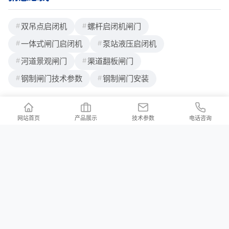
一到雨季，闸门缝里哗哗冒水，业主
双吊点启闭机
螺杆启闭机闸门
一体式闸门启闭机
泵站液压启闭机
河道景观闸门
渠道翻板闸门
钢制闸门技术参数
钢制闸门安装
网站首页
产品展示
技术参数
电话咨询
联系我们
/ Contact us
公司地址：河北省邢台市新河县白神首乡夏神首村
公司邮箱：2176997023@qq.com
河北铄洋重工机电设备有限责任公司 版权所有 Copyright (c) 2024 声明：产品
价格信息以电议为准！本站所有页面上的违禁词在此声明均全部失效，不作为
赔付理由，本站在不断排查中。望各位消费者能理解，并非刻意为之，同时望
职业打假人高抬贵手！本站部分内容来源于网络，如有侵权请及时联系我们，
会立马删除！
冀ICP备2023038105号-3
XML地图