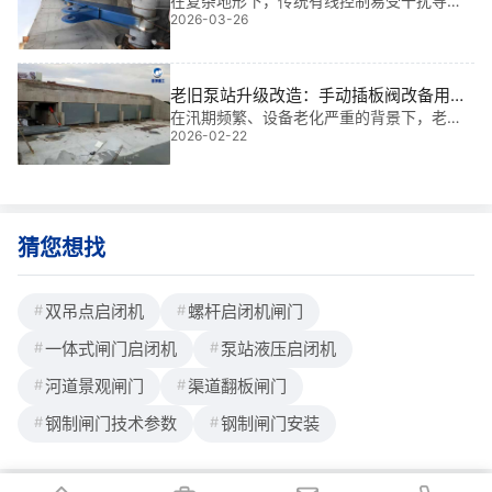
系统
在复杂地形下，传统有线控制易受干扰导致
2026-03-26
误操作，这正是我多年工程中常遇到的**。
本液压倾倒式闸门无线信号传输与远程控制
系统专为高可靠性需求设计，实现安全**的
无人值守。
老旧泵站升级改造：手动插板阀改备用电
源与景观外观定制
在汛期频繁、设备老化严重的背景下，老旧
2026-02-22
泵站的启闭可靠性与运行效率直接关乎城市
防洪安全。基于我多年水利工程金属结构设
计与现场安装经验，老旧泵站升级改造：手
动插板阀改备用电源与景观外观定制，正是
解决“断
猜您想找
双吊点启闭机
螺杆启闭机闸门
一体式闸门启闭机
泵站液压启闭机
河道景观闸门
渠道翻板闸门
钢制闸门技术参数
钢制闸门安装