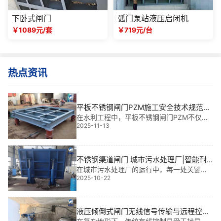
下卧式闸门
弧门泵站液压启闭机
￥1089元/套
￥719元/台
热点资讯
平板不锈钢闸门PZM施工安全技术规范选
型建议|**守护水系统生命线
在水利工程中，平板不锈钢闸门PZM不仅是
2025-11-13
水流调控的关键部件，更是保障水质安全、
延长设备寿命的核心屏障。尤其在海水淡
化、化工废水处理、饮用水库及市政污水处
理等严苛场景中，其耐腐蚀性与结构稳定性
不锈钢渠道闸门 城市污水处理厂|智能耐
直接决定工
腐守护者
在城市污水处理厂的运行中，每一处关键节
2025-10-22
点都关乎系统稳定与水质安全。而我参与过
的多个大型项目让我深刻体会到：不锈钢渠
道闸门不仅是水流控制的核心装置，更是长
期服役于强腐蚀环境下的“隐形卫士”。它不仅
液压倾倒式闸门无线信号传输与远程控制
保