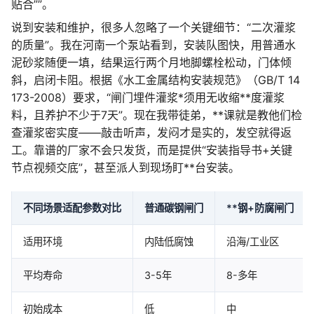
贴合””。
说到安装和维护，很多人忽略了一个关键细节：“二次灌浆
的质量”。我在河南一个泵站看到，安装队图快，用普通水
泥砂浆随便一填，结果运行两个月地脚螺栓松动，门体倾
斜，启闭卡阻。根据《水工金属结构安装规范》（GB/T 14
173-2008）要求，“闸门埋件灌浆*须用无收缩**度灌浆
料，且养护不少于7天”。现在我带徒弟，**课就是教他们检
查灌浆密实度——敲击听声，发闷才是实的，发空就得返
工。靠谱的厂家不会只发货，而是提供“安装指导书+关键
节点视频交底”，甚至派人到现场盯**台安装。
不同场景适配参数对比
普通碳钢闸门
**钢+防腐闸门
适用环境
内陆低腐蚀
沿海/工业区
平均寿命
3-5年
8-多年
初始成本
低
中