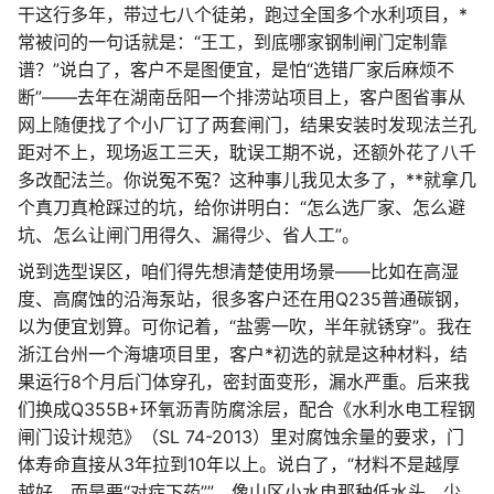
干这行多年，带过七八个徒弟，跑过全国多个水利项目，*
常被问的一句话就是：“王工，到底哪家钢制闸门定制靠
谱？”说白了，客户不是图便宜，是怕“选错厂家后麻烦不
断”——去年在湖南岳阳一个排涝站项目上，客户图省事从
网上随便找了个小厂订了两套闸门，结果安装时发现法兰孔
距对不上，现场返工三天，耽误工期不说，还额外花了八千
多改配法兰。你说冤不冤？这种事儿我见太多了，**就拿几
个真刀真枪踩过的坑，给你讲明白：“怎么选厂家、怎么避
坑、怎么让闸门用得久、漏得少、省人工”。
说到选型误区，咱们得先想清楚使用场景——比如在高湿
度、高腐蚀的沿海泵站，很多客户还在用Q235普通碳钢，
以为便宜划算。可你记着，“盐雾一吹，半年就锈穿”。我在
浙江台州一个海塘项目里，客户*初选的就是这种材料，结
果运行8个月后门体穿孔，密封面变形，漏水严重。后来我
们换成Q355B+环氧沥青防腐涂层，配合《水利水电工程钢
闸门设计规范》（SL 74-2013）里对腐蚀余量的要求，门
体寿命直接从3年拉到10年以上。说白了，“材料不是越厚
越好，而是要“对症下药””，像山区小水电那种低水头、少