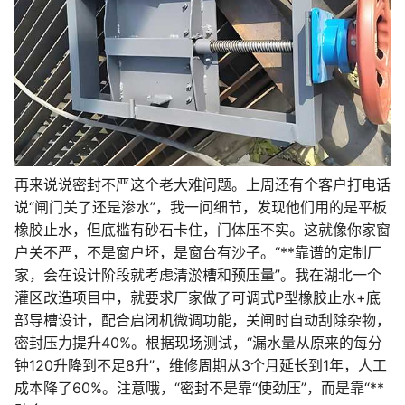
再来说说密封不严这个老大难问题。上周还有个客户打电话
说“闸门关了还是渗水”，我一问细节，发现他们用的是平板
橡胶止水，但底槛有砂石卡住，门体压不实。这就像你家窗
户关不严，不是窗户坏，是窗台有沙子。“**靠谱的定制厂
家，会在设计阶段就考虑清淤槽和预压量”。我在湖北一个
灌区改造项目中，就要求厂家做了可调式P型橡胶止水+底
部导槽设计，配合启闭机微调功能，关闸时自动刮除杂物，
密封压力提升40%。根据现场测试，“漏水量从原来的每分
钟120升降到不足8升”，维修周期从3个月延长到1年，人工
成本降了60%。注意哦，“密封不是靠“使劲压”，而是靠“**