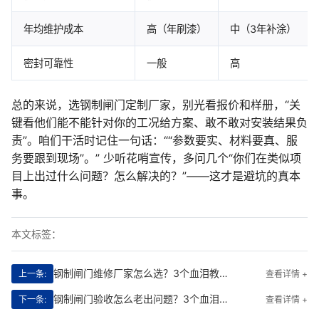
年均维护成本
高（年刷漆）
中（3年补涂）
密封可靠性
一般
高
总的来说，选钢制闸门定制厂家，别光看报价和样册，“关
键看他们能不能针对你的工况给方案、敢不敢对安装结果负
责”。咱们干活时记住一句话：““参数要实、材料要真、服
务要跟到现场”。” 少听花哨宣传，多问几个“你们在类似项
目上出过什么问题？怎么解决的？”——这才是避坑的真本
事。
本文标签：
钢制闸门维修厂家怎么选？3个血泪教训+真实工地案例告诉你避坑关键
上一条:
查看详情 +
钢制闸门验收怎么老出问题？3个血泪教训+我工地上的解决办法
下一条:
查看详情 +