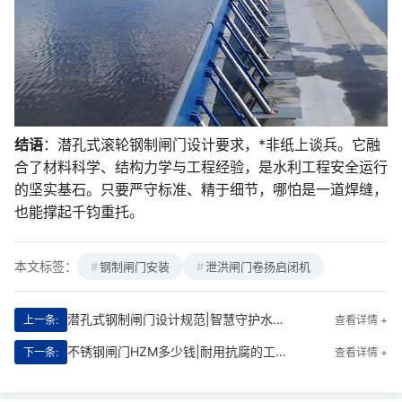
结语
：潜孔式滚轮钢制闸门设计要求，*非纸上谈兵。它融
合了材料科学、结构力学与工程经验，是水利工程安全运行
的坚实基石。只要严守标准、精于细节，哪怕是一道焊缝，
也能撑起千钧重托。
本文标签：
钢制闸门安装
泄洪闸门卷扬启闭机
潜孔式钢制闸门设计规范|智慧守护水利命脉的“钢铁卫士”
上一条:
查看详情 +
不锈钢闸门HZM多少钱|耐用抗腐的工程守护者
下一条:
查看详情 +