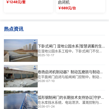
￥1248元/套
启闭机
￥689元/台
热点资讯
下卧式闸门 湿地公园水系|智慧调蓄的生
态守护者
在湿地公园水系工程中，下卧式闸门不仅是
2025-10-17
水流控制的关键装置，更是实现生态平衡与
景观协调的核心“隐形卫士”。我参与过多个大
型水利项目，其中多个涉及湿地公园水系设
计，深感下卧式闸门在调蓄水位、保护水
卷扬启闭机制动器？制动瓦磨损与制动力
矩的调整
在平面闸门启闭与船闸闸门控制中，制动瓦
2026-07-10
磨损会导致制动力矩衰减，引发闸门下滑或
定位偏移，掌握卷扬启闭机制动器？制动瓦
磨损与制动力矩的调整逻辑，是维持设备稳
定运行的基础。
弧形钢制闸门的长期技术支持协议|守护江
河安澜的智慧之选
在水库挡水系统、电站泄洪、灌溉控制与城
2026-01-24
市防洪工程中，弧形钢制闸门是保障水利设