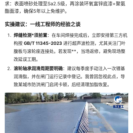
求：表面喷砂处理至Sa2.5级，再涂装环氧富锌底漆+聚氨
酯面漆，确保5年以上免维护。
实操建议：一线工程师的经验之谈
焊缝检测*须前置
：在车间焊接完成后，立即安排第三方机
构按
GB/T 11345-2023
进行超声波检测，尤其关注门叶
腹板与滚轮座连接处。若发现**，当场返修，避免现场整
改延误工期。
滚轮轴承润滑周期要明确
：建议每季度手动注入一次锂基
润滑脂，并在闸门运行记录中登记。我曾因忽视此点，导
致某城市防洪闸门启闭卡顿，后经清理加脂恢复。