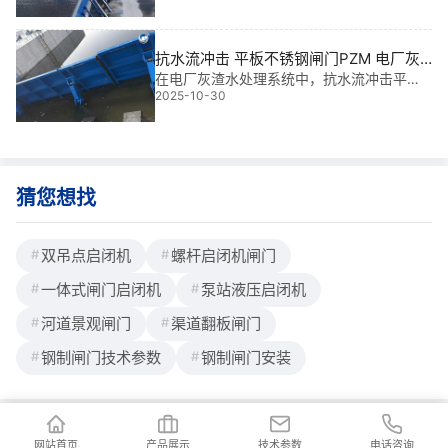
施安全运行的核心“卫士”。它不仅承担着调节
水流、控制水位的关键职责，更直接影响工
程寿命与运营效率。根据规格不同，单价通
抗水流冲击 平板不锈钢闸门PZM 电厂灰
常在3
渣水处理|智控耐蚀新标杆
在电厂灰渣水处理系统中，抗水流冲击平板
2025-10-30
不锈钢闸门PZM不仅是关键控制阀，更是保
障全厂稳定运行的“守护神”。我参与过多个大
型项目，深知这类闸门在高流速、强腐蚀环
境下的*端挑战。其核心价值在于：以30
猜您想找
双吊点启闭机
螺杆启闭机闸门
一体式闸门启闭机
泵站液压启闭机
河道景观闸门
渠道翻板闸门
钢制闸门技术参数
钢制闸门安装
网站首页
产品展示
技术参数
电话咨询