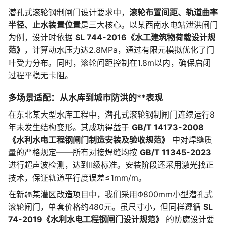
潜孔式滚轮钢制闸门设计要求中，
滚轮布置间距、轨道曲率
半径、止水装置位置
是三大核心。以某西南水电站泄洪闸门
为例，设计时依据
SL 744-2016《水工建筑物荷载设计规
范》
，计算动水压力达2.8MPa，通过有限元模拟优化了门
叶受力分布。同时，滚轮间距控制在1.8m以内，确保启闭
过程平稳无卡阻。
多场景适配：从水库到城市防洪的**表现
在东北某大型水库工程中，潜孔式滚轮钢制闸门连续运行8
年未发生结构变形。其成功得益于
GB/T 14173-2008
《水利水电工程钢闸门制造安装及验收规范》
中对焊缝质
量的严格规定——所有对接焊缝均按
GB/T 11345-2023
进行超声波检测，达到Ⅱ级标准。安装阶段还采用激光找正
技术，保证轨道平行度误差≤1mm/m。
在新疆某灌区改造项目中，我们采用Φ800mm小型潜孔式
滚轮闸门，单套价格约480元。虽尺寸小，但同样遵循
SL
74-2019《水利水电工程钢闸门设计规范》
的防腐设计要