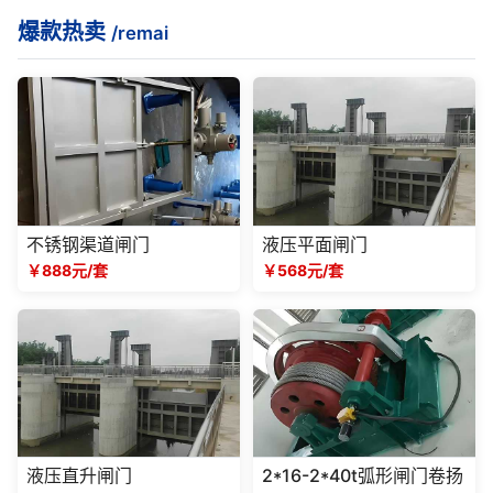
爆款热卖
/remai
不锈钢渠道闸门
液压平面闸门
￥888元/套
￥568元/套
液压直升闸门
2*16-2*40t弧形闸门卷扬