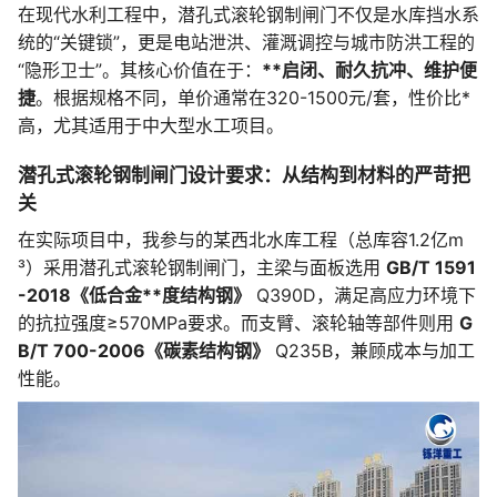
在现代水利工程中，潜孔式滚轮钢制闸门不仅是水库挡水系
统的“关键锁”，更是电站泄洪、灌溉调控与城市防洪工程的
“隐形卫士”。其核心价值在于：
**启闭、耐久抗冲、维护便
捷
。根据规格不同，单价通常在320-1500元/套，性价比*
高，尤其适用于中大型水工项目。
潜孔式滚轮钢制闸门设计要求：从结构到材料的严苛把
关
在实际项目中，我参与的某西北水库工程（总库容1.2亿m
³）采用潜孔式滚轮钢制闸门，主梁与面板选用
GB/T 1591
-2018《低合金**度结构钢》
Q390D，满足高应力环境下
的抗拉强度≥570MPa要求。而支臂、滚轮轴等部件则用
G
B/T 700-2006《碳素结构钢》
Q235B，兼顾成本与加工
性能。