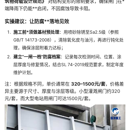
筑物荷载设计规范》
对结构变形的限制要求，确保闸门在*
端降雨下仍能**启闭，不因腐蚀导致卡阻。
实操建议：让防腐**落地见效
施工前*须做基材预处理
：用喷砂除锈至Sa2.5级（参照
GB/T 14173-2008），清除氧化皮与油污，再进行钝化处
理，确保涂层附着力达标；
建立“一闸一档”防腐档案
：记录每次检测时间、位置、涂
层厚度与修复情况，结合SL 74-2019规范要求，制定年度
维护计划。
注：根据规格不同，单价通常在
320–1500元/套
，价格差
异主要源于尺寸、厚度与涂层等级。小型灌溉闸门约320
元/套，而大型电站用闸门可达1500元/套。