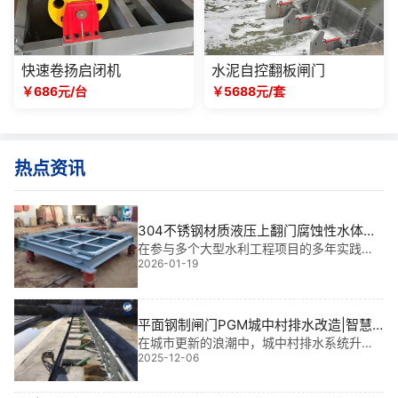
快速卷扬启闭机
水泥自控翻板闸门
￥686元/台
￥5688元/套
热点资讯
304不锈钢材质液压上翻门腐蚀性水体治
理|抗腐先锋，守护水利生命线
在参与多个大型水利工程项目的多年实践
2026-01-19
中，我始终坚信：304不锈钢材质液压上翻
门腐蚀性水体治理不仅是技术难题的破解钥
匙，更是保障泵站、闸口长期稳定运行的核
心。这类门体常用于含氯、酸碱或高盐分水
平面钢制闸门PGM城中村排水改造|智慧
体
守护城市“血脉”的关键枢纽
在城市更新的浪潮中，城中村排水系统升级
2025-12-06
成为防洪排涝的“命脉工程”。我参与过的多个
大型项目中，平面钢制闸门PGM城中村排水
改造始终是核心环节。这类闸门不仅承担着