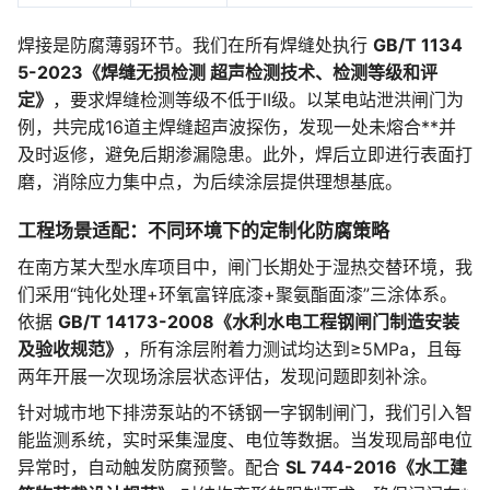
焊接是防腐薄弱环节。我们在所有焊缝处执行
GB/T 1134
5-2023《焊缝无损检测 超声检测技术、检测等级和评
定》
，要求焊缝检测等级不低于II级。以某电站泄洪闸门为
例，共完成16道主焊缝超声波探伤，发现一处未熔合**并
及时返修，避免后期渗漏隐患。此外，焊后立即进行表面打
磨，消除应力集中点，为后续涂层提供理想基底。
工程场景适配：不同环境下的定制化防腐策略
在南方某大型水库项目中，闸门长期处于湿热交替环境，我
们采用“钝化处理+环氧富锌底漆+聚氨酯面漆”三涂体系。
依据
GB/T 14173-2008《水利水电工程钢闸门制造安装
及验收规范》
，所有涂层附着力测试均达到≥5MPa，且每
两年开展一次现场涂层状态评估，发现问题即刻补涂。
针对城市地下排涝泵站的不锈钢一字钢制闸门，我们引入智
能监测系统，实时采集湿度、电位等数据。当发现局部电位
异常时，自动触发防腐预警。配合
SL 744-2016《水工建