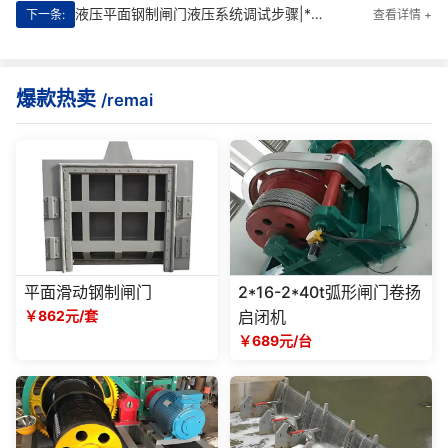
液压平面钢制闸门液压系统调试步骤|****，守护江河安澜
下一条:
查看详情 +
爆款热卖
/remai
平面滑动钢制闸门
2*16-2*40t弧形闸门卷扬
￥862元/套
启闭机
￥689元/台