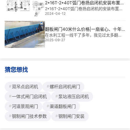
2*16T-2*40T弧门卷扬启闭机安装布置图
暴雨期间快速截流的任务，更直接影响居民
及尺寸参数
2*16T-2*40T弧门卷扬启闭机的安装布置图
生命
2024-04-12
及安装尺寸参数如下，下面为您详细介绍的
是QPQII型，也就是三支点型，其中基础水平
载荷Q水平=cosa*Q，基础水平载荷Q垂直=
翻板闸门40米什么价格|一扇省心、十年
sina*Q，a为动滑轮**线与水平方向的夹角，
耐用的智慧水控方案
在水利工程一线干了多年，我见过太多翻板
Q等于Q1、Q2、Q3、Q4之和。一、2*16T-
2025-09-27
闸门“小马拉大车”的尴尬——设计不匹配、材
2*40T弧门卷扬启闭机安装布置图2*16T-2*
料不过关、安装不到位，*后不是卡死就是漏
40T弧门卷扬启闭机安装基础及预埋件布置
水。但**靠谱的翻板闸门，尤其是40米跨度
的大型结构，翻板闸门40米什么价格？
猜您想找
双吊点启闭机
螺杆启闭机闸门
一体式闸门启闭机
泵站液压启闭机
河道景观闸门
渠道翻板闸门
钢制闸门技术参数
钢制闸门安装