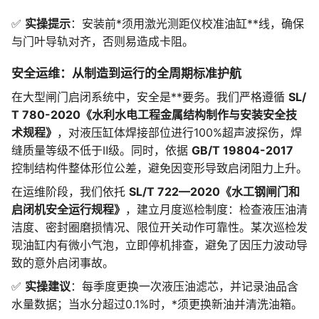
✅
实操提示
：安装前*须用激光测距仪校准油缸**线，确保
与门叶导轨对齐，否则易造成卡阻。
安全运维：从制造到运行的全周期标准护航
在大型闸门启闭系统中，安全是**要务。我们严格遵循
SL/
T 780-2020《水利水电工程金属结构制作与安装安全技
术规程》
，对液压缸体焊接部位进行100%超声波探伤，焊
缝质量等级不低于Ⅱ级。同时，依据
GB/T 19804-2017
控制结构件整体形位公差，避免因变形导致启闭阻力上升。
在运维阶段，我们依托
SL/T 722—2020《水工钢闸门和
启闭机安全运行规程》
，建立月度巡检制度：检查液压油清
洁度、密封圈磨损情况、限位开关动作可靠性。某次巡检发
现油缸内有微小气泡，立即停机排查，避免了因压力波动导
致的意外启闭事故。
✅
实操建议
：每季度更换一次液压油滤芯，并记录油品含
水量数据；当水分超过0.1%时，*须更换新油并清洗油箱。