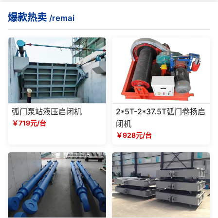
爆款热卖
/remai
弧门泵站液压启闭机
2*5T-2*37.5T弧门卷扬启
￥719元/台
闭机
￥928元/台