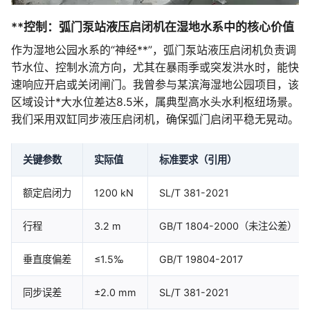
**控制：弧门泵站液压启闭机在湿地水系中的核心价值
作为湿地公园水系的“神经**”，弧门泵站液压启闭机负责调
节水位、控制水流方向，尤其在暴雨季或突发洪水时，能快
速响应开启或关闭闸门。我曾参与某滨海湿地公园项目，该
区域设计*大水位差达8.5米，属典型高水头水利枢纽场景。
我们采用双缸同步液压启闭机，确保弧门启闭平稳无晃动。
关键参数
实际值
标准要求（引用）
额定启闭力
1200 kN
SL/T 381-2021
行程
3.2 m
GB/T 1804-2000（未注公差）
垂直度偏差
≤1.5‰
GB/T 19804-2017
同步误差
±2.0 mm
SL/T 381-2021