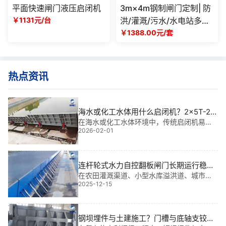
平面快速闸门液压启闭机
3m×4m钢制闸门定制| 防
￥1131元/台
洪/灌溉/污水/水电站多场
景适用，厂家可按需设计
￥1388.00元/套
生产
热点资讯
海水或化工水体用什么启闭机？2x5T-2x
25T移动式卷扬启闭机（304不锈钢）选
在海水或化工水体环境中，传统启闭机易受
2026-02-01
腐蚀、密封失效，导致闸门操作失灵甚至安
型——基于我多年工程经验的实战解析
全事故。面对平面闸门启闭、弧形闸门操
作、水利枢纽调水及船闸闸门控制等关键场
景，如何选择兼具耐蚀性与可靠性的启闭设
连杆轮式水力自控翻板闸门长期运行稳定
备？海水或化
性|韧性守护者
在农田灌溉渠道、小型水库溢洪道、城市景
2025-12-15
观水系与山区河道治理中，连杆轮式水力自
控翻板闸门正成为“无声的守护者”。它无需外
部动力，依靠水位变化自动启闭，实现**泄
流与防洪调控。根据规格不同，单扇价格通
钢坝埋件与土建施工？门槽与底轴支铰的
常在