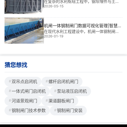
预埋精度控制
在复杂的水利枢纽工程中，钢坝埋件与土建
2026-05-15
施工的匹配度直接决定闸门运行寿命，而门
槽与底轴支铰的预埋精度控制往往是现场*易
被忽视的**。基于我多年工程经验，参与过
多个大型项目，深知微小的尺寸偏差可能导
机闸一体钢制闸门数据可视化管理|智慧管
控新引擎
在现代水利工程建设中，机闸一体钢制闸门
2026-01-19
不仅是水库挡水系统的核心构件，更是电站
泄洪、灌溉调控与城市防洪工程的“生命线”。
我有多年金属结构设计与现场安装经验，参
与过多个大型项目，深知这一设备的可靠性
猜您想找
双吊点启闭机
螺杆启闭机闸门
一体式闸门启闭机
泵站液压启闭机
河道景观闸门
渠道翻板闸门
钢制闸门技术参数
钢制闸门安装