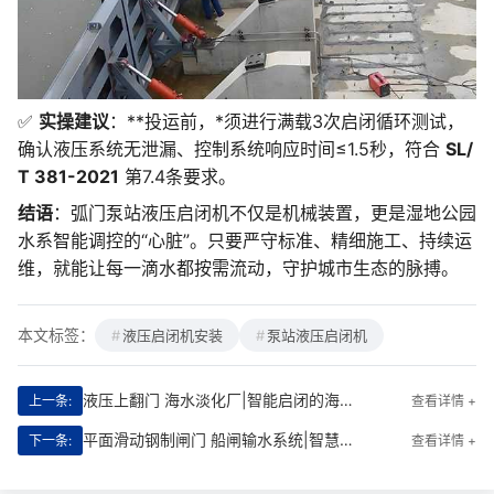
✅
实操建议
：**投运前，*须进行满载3次启闭循环测试，
确认液压系统无泄漏、控制系统响应时间≤1.5秒，符合
SL/
T 381-2021
第7.4条要求。
结语
：弧门泵站液压启闭机不仅是机械装置，更是湿地公园
水系智能调控的“心脏”。只要严守标准、精细施工、持续运
维，就能让每一滴水都按需流动，守护城市生态的脉搏。
本文标签：
液压启闭机安装
泵站液压启闭机
液压上翻门 海水淡化厂|智能启闭的海洋守护者
上一条:
查看详情 +
平面滑动钢制闸门 船闸输水系统|智慧启闭的水利守护者
下一条:
查看详情 +