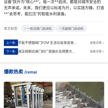
设备”跃升为“核心**”。每一次**启闭，都是对城市安全的
无声承诺。未来，我们更应以标准为尺，以实践为锤，打造
**“会思考、能扛压”的智能水利装备。
本文标签：
一体式闸门启闭机
河道闸门启闭机
平板不锈钢闸门PZM 生活垃圾渗滤液处理站|耐腐先锋，守护环境安全
上一条:
查看详情 +
液压倾倒式闸门的厂家报价及预算方案|**节能型工程优选方案
下一条:
查看详情 +
爆款热卖
/remai