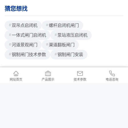
猜您想找
双吊点启闭机
螺杆启闭机闸门
一体式闸门启闭机
泵站液压启闭机
河道景观闸门
渠道翻板闸门
钢制闸门技术参数
钢制闸门安装
网站首页
产品展示
技术参数
电话咨询
联系我们
/ Contact us
公司地址：河北省邢台市新河县白神首乡夏神首村
公司邮箱：2176997023@qq.com
河北铄洋重工机电设备有限责任公司 版权所有 Copyright (c) 2024 声明：产品
价格信息以电议为准！本站所有页面上的违禁词在此声明均全部失效，不作为
赔付理由，本站在不断排查中。望各位消费者能理解，并非刻意为之，同时望
职业打假人高抬贵手！本站部分内容来源于网络，如有侵权请及时联系我们，