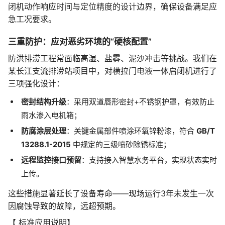
闭机动作响应时间与定位精度的设计边界，确保设备满足应
急工况要求。
三重防护：应对恶劣环境的“硬核配置”
防洪排涝工程常面临高湿、盐雾、泥沙冲击等挑战。我们在
某长江支流排涝站项目中，对横拉门电液一体启闭机进行了
三项强化设计：
密封结构升级
：采用双道唇形密封+不锈钢护罩，有效防止
雨水渗入电机箱；
防腐涂层处理
：关键金属部件喷涂环氧锌粉漆，符合
GB/T
13288.1-2015
中规定的三级喷砂除锈标准；
远程监控接口预留
：支持接入智慧水务平台，实现状态实时
上传。
这些措施显著延长了设备寿命——现场运行3年未发生一次
因腐蚀导致的故障，远超预期。
【 标准应用说明】