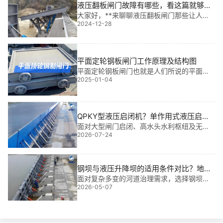
液压翻板闸门故障有哪些，看这篇就够
了！
大家好，**来聊聊液压翻板闸门那些让人头
2024-12-28
疼的故障。都知道，这玩意儿是在封闭的管
道和壳体里运作的，看不见摸不着，安装、
测量都不方便。而且，一旦出故障，找原因
就像大海捞针。但别担心，有我在，保证让
平面定轮钢板闸门工作原理及结构图
你轻松搞定！一、动作不灵？这样解决！1、
平面定轮钢板闸门也就是人们所说的平面滚
不能动作？速度不达标？先检查缸内压力，
2025-01-04
轮钢制闸门，多用于大中型水库、河道等水
不行的话可能是内泄漏或液压回路故
利工程中做截止、调节水流量的大小，具有
抗压能力强，启闭操作灵活等优势特点，下
面铄洋重工小编将从其结构组件（结构
QPKY型液压启闭机？单作用式液压启闭
图）、工作原理、技术性能及简单应用四个
机在平面闸门中的应用
面对大型闸门启闭、高水头水利枢纽及无人
方面为您详细说明。一、平面定轮钢板闸门
2026-07-24
值守电站等场景，单作用式液压启闭机在平
结构组件及结构图闸门主要由闸板、闸框、
面闸门中承担着关键的启闭任务，能有效应
对复杂的水力环境。
钢坝与液压升降坝的适用条件对比？地基
要求与土建工程量的差异
面对复杂多变的河道治理需求，选择钢坝还
2026-05-07
是液压升降坝直接决定项目寿命与造价。基
于我 多年工程经验，我将通过实际案例解析
两者在适用条件与土建成本上的核心差异。