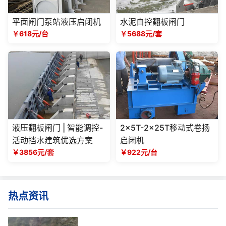
平面闸门泵站液压启闭机
水泥自控翻板闸门
￥618元/台
￥5688元/套
液压翻板闸门 | 智能调控-
2x5T-2x25T移动式卷扬
活动挡水建筑优选方案
启闭机
￥3856元/套
￥922元/台
热点资讯