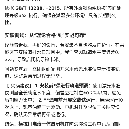
依据
GB/T 13288.1-2015
，所有外露钢构件均按“表面处
理等级Sa3”执行，确保在潮湿多盐环境中具备长期耐久
性。
安装调试：从“理论合格”到“实战可靠”
经验告诉我：再好的设备，若安装不当也难发挥价值。在某
城区下穿隧道排水口项目中，我们曾因轨道水平度偏差0.
3‰，导致启闭机导轮卡滞。
问题暴露后，立即组织复测并采用激光水准仪重新校准轨
道，调整后启闭过程无异常。
【 实操建议】 1.
安装前*须进行轨道预调
：使用激光水准
仪测量全长轨道水平度，偏差应控制在±0.2‰以内，避免
后期应力集中； 2.
**通电前开展空载试运行
：连续运行10
次以上，观察油路压力波动、电机温升及限位开关响应情
况，确认无异常后再带载运行。
结语：
横拉门电液一体启闭机
在防洪排涝工程中已从“辅助