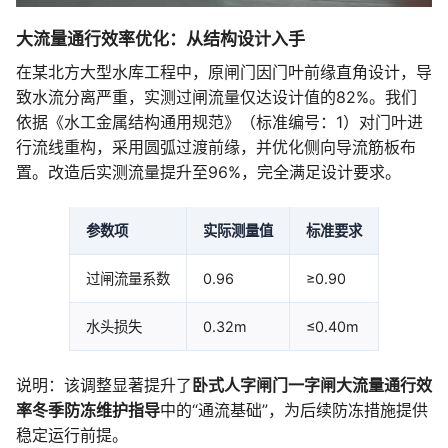
大流量通行效率优化：从结构设计入手
在某北方大型水库工程中，原闸门因门叶前缘直角设计，导
致水流分离严重，实测过闸流量仅达设计值的82%。我们
依据《水工金属结构通用规范》（标准编号：1）对门叶进
行流线重构，采用圆弧过渡前缘，并优化侧向导流筋板布
置。改造后实测流量提升至96%，完全满足设计要求。
参数项
实际测量值
标准要求
过闸流量系数
0.96
≥0.90
水头损失
0.32m
≤0.40m
说明：该调整显著提升了
卧式人字闸门一字闸大流量通行效
率冬季防冻维护指导
中的“通流基础”，为后续防冻措施提供
稳定运行前提。