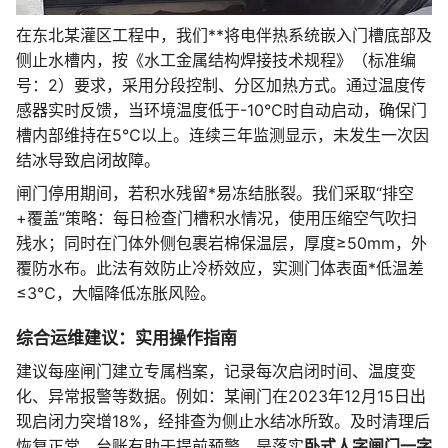
在东北某灌区工程中，我们**将电伴热系统嵌入门槽底部及
侧止水槽内，按《水工金属结构焊接技术规程》（标准编
号：2）要求，采用分段控制、分区加热方式。通过温度传
感器实时反馈，当环境温度低于-10℃时自动启动，确保门
槽内部维持在5℃以上。连续三年监测显示，未发生一次因
结冰导致启闭故障。
闸门停用期间，若积水残留*易冻结胀裂。我们采取“排空
+覆盖”策略：每日检查门槽积水情况，使用压缩空气吹扫
残水；同时在门体外侧包裹岩棉保温层，厚度≥50mm，外
覆防水布。此法有效防止冷桥效应，实测门体表面*低温差
≤3℃，大幅降低冻胀风险。
综合运维建议：实用操作指南
建议每座闸门建立专属档案，记录每次启闭时间、温度变
化、异常报警等数据。例如：某闸门在2023年12月15日出
现启闭力突增18%，经排查为侧止水结冰所致。及时清理后
恢复正常。台账有助于提前预警，是落实
卧式人字闸门一字