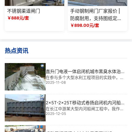
不锈钢渠道闸门
手动钢制闸门厂家报价 |
￥888元/套
防腐耐用，支持图纸定
制，提供详细成本方案
￥898.00元/套
热点资讯
直升门电液一体启闭机城市黑臭水体治理
加厚面板批量折扣|**智能守护水生态
在参与多个大型水利工程项目的实践中，我
2025-11-08
深刻体会到：一个稳定、耐用、智能的启闭
系统，是城市黑臭水体治理工程成败的关
键。而“直升门电液一体启闭机城市黑臭水体
治理加厚面板批量折扣”正是我近年来***的
2x5T-2x25T移动式卷扬启闭机内河船闸
高温环境耐热性能｜高可靠·长寿命·强适
在长江中游某大型内河船闸工程中，我作为
2025-12-05
金属结构设计负责人，全程参与了2x5T-2x2
应
5T移动式卷扬启闭机的选型与部署。这套设
备不仅承担着弧形闸门启闭、平面闸门控制
的双重任务，更需在夏季平均气温超45℃