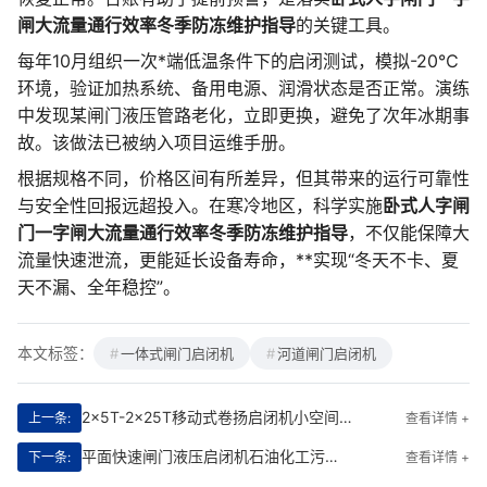
闸大流量通行效率冬季防冻维护指导
的关键工具。
每年10月组织一次*端低温条件下的启闭测试，模拟-20℃
环境，验证加热系统、备用电源、润滑状态是否正常。演练
中发现某闸门液压管路老化，立即更换，避免了次年冰期事
故。该做法已被纳入项目运维手册。
根据规格不同，价格区间有所差异，但其带来的运行可靠性
与安全性回报远超投入。在寒冷地区，科学实施
卧式人字闸
门一字闸大流量通行效率冬季防冻维护指导
，不仅能保障大
流量快速泄流，更能延长设备寿命，**实现“冬天不卡、夏
天不漏、全年稳控”。
本文标签：
一体式闸门启闭机
河道闸门启闭机
2x5T-2x25T移动式卷扬启闭机小空间安装友好|智能紧凑型**解决方案
上一条:
查看详情 +
平面快速闸门液压启闭机石油化工污水处理设备安装基础设计图|智能**·**守护水利安全命脉
下一条:
查看详情 +