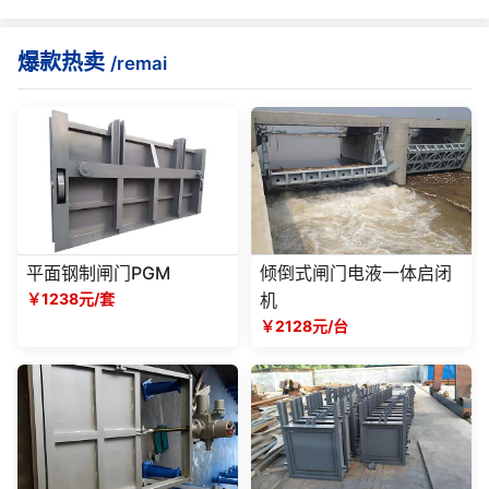
爆款热卖
/remai
平面钢制闸门PGM
倾倒式闸门电液一体启闭
￥1238元/套
机
￥2128元/台