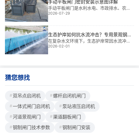
手动平板闸门密封安装示意图详解
手动平板闸门是水利水电、市政排水、农田
2026-07-29
灌溉等工程中广泛应用的截流与调节设备，
其密封性能直接决定了闸门的挡水效果和使
用寿命。密封安装作为闸门安装的核心环
节，涉及密封件选型、安装工艺、间隙控
生态护岸如何抗水流冲击？专用景观钢坝
制、验收标准等多个技术要点。本文按照钢
结构设计与选型
在复杂水文环境下，生态护岸常因水流冲刷
制平板闸门和铸铁平板闸门两大类，分别详
2026-02-01
导致结构失稳、岸线坍塌。基于我多年水利
述密封安装的全流程操作要点，并标注相关
工程金属结构设计、生产及现场安装经验，
我深知：生态护岸如何抗水流冲击？专用景
观钢坝结构设计与选型，是实现长期稳定防
护的关键
猜您想找
双吊点启闭机
螺杆启闭机闸门
一体式闸门启闭机
泵站液压启闭机
河道景观闸门
渠道翻板闸门
钢制闸门技术参数
钢制闸门安装