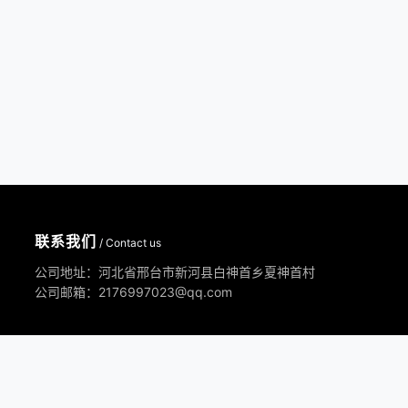
联系我们
/ Contact us
公司地址：河北省邢台市新河县白神首乡夏神首村
公司邮箱：2176997023@qq.com
部失效，不作为赔付理由，本站在不断排查中。望各位消费者能理解，并非
会立马删除！
XML地图