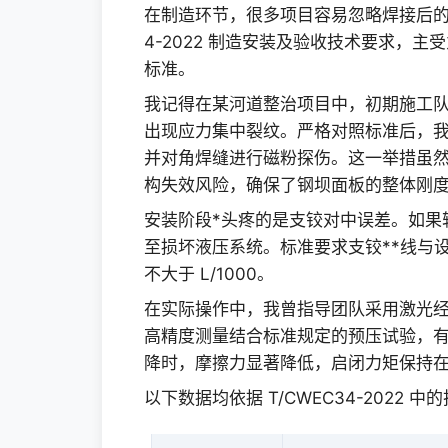
在制造环节，很多项目容易忽略焊接后的无
4-2022 制造安装及验收技术要求，主
标准。
我记得在某河道整治项目中，初期施工
出现应力集中裂纹。严格对照标准后，我们
并对角焊缝进行磁粉探伤。这一举措虽然
构失效风险，确保了钢坝面板的整体刚
安装阶段*头疼的是支铰对中误差。如果
至损坏液压系统。标准要求支铰**线与
不大于 L/1000。
在实际操作中，我曾指导团队采用激光
高精度测量结合标准规定的预压试验，
降时，摩擦力显著降低，启闭力矩保持
以下数据均依据 T/CWEC34-2022