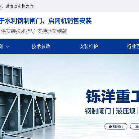
考，详情以实物为准
于水利钢制闸门、启闭机销售安装
提供安装技术指导 支持验货结款
例
技术参数
安装维护
行业