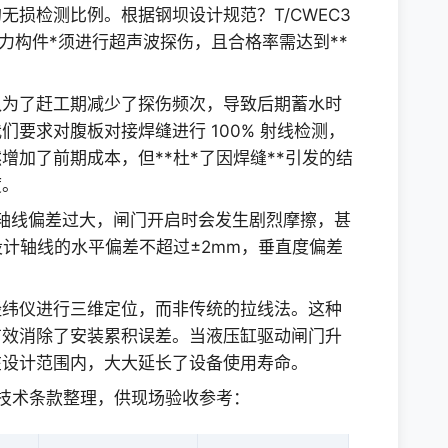
损检测比例。根据钢坝设计规范？T/CWEC3
受力构件*须进行超声波探伤，且合格率需达到**
队为了赶工期减少了探伤频次，导致后期蓄水时
要求对腹板对接焊缝进行 100% 射线检测，
增加了前期成本，但**杜*了因焊缝**引发的结
度。
轴线偏差过大，闸门开启时会发生剧烈摩擦，甚
设计轴线的水平偏差不超过±2mm，垂直度偏差
经纬仪进行三维定位，而非传统的拉线法。这种
有效消除了安装累积误差。当液压缸驱动闸门升
在设计范围内，大大延长了设备使用寿命。
 中的技术条款整理，供现场验收参考：