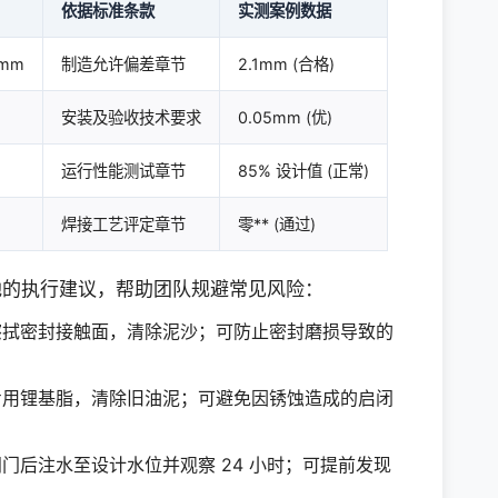
依据标准条款
实测案例数据
mm
制造允许偏差章节
2.1mm (合格)
安装及验收技术要求
0.05mm (优)
运行性能测试章节
85% 设计值 (正常)
焊接工艺评定章节
零** (通过)
地的执行建议，帮助团队规避常见风险：
擦拭密封接触面，清除泥沙；可防止密封磨损导致的
专用锂基脂，清除旧油泥；可避免因锈蚀造成的启闭
门后注水至设计水位并观察 24 小时；可提前发现