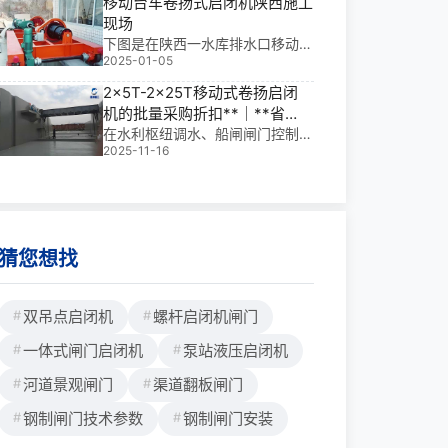
移动台车卷扬式启闭机陕西施工
键设备，更是保障工程安全运行的
现场
核心“神经**”。它以**控制、稳定
下图是在陕西一水库排水口移动台
可靠、远程响应能力，成为现代水
2025-01-05
车卷扬式启闭机安装施工现场，安
利工程不可或缺的
装的型号为QPT-2*50，启门力2*
2x5T-2x25T移动式卷扬启闭
50KN，扬程13米，两吊点距离2.
机的批量采购折扣**｜**省
5米，提升速度2.27m/min，行走
心，工程优选
在水利枢纽调水、船闸闸门控制、
速度11.85m/min，钢轨型号P1
2025-11-16
平面与弧形闸门启闭等关键场景
5，车轮直径250mm。
中，2x5T-2x25T移动式卷扬启闭
机不仅是安全运行的“守护者”，更
是提升调度效率的核心装备。我参
与过多个大型水利工程，深知这类
设备一
猜您想找
双吊点启闭机
螺杆启闭机闸门
一体式闸门启闭机
泵站液压启闭机
河道景观闸门
渠道翻板闸门
钢制闸门技术参数
钢制闸门安装