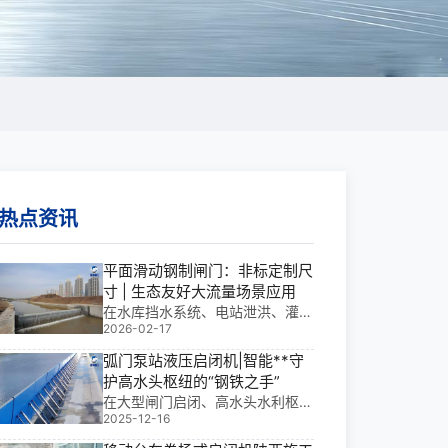
热点资讯
平面滑动钢制闸门：非标定制尺
寸 | 生态友好大流量场景应用
在水库挡水系统、电站泄洪、灌溉
2026-02-17
渠道控制与城市防洪工程中，如何
实现大流量工况下的稳定启闭与生
弧门泵站液压启闭机|智能**守
态兼容？基于我多年水利工程金属
护高水头枢纽的“钢铁之手”
结构设计与现场安装经验，平面滑
在大型闸门启闭、高水头水利枢
动钢制闸门：非标定制尺寸 | 生态
2025-12-16
纽、无人值守电站及应急泄洪系统
友好大流量场景
中，弧门泵站液压启闭机不仅是关