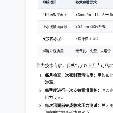
检验项目
技术参数要求
门叶面板平面度
≤3mm/m，且不大于 5
止水接触面间隙
≤0.1mm (塞尺检查)
支铰转动力矩
≤设计值 110%
焊缝外观质量
无气孔、夹渣、未熔合
作为技术专家，我总结了以下几点可落
每月检查一次密封面清洁度
：用软布
渗漏。
每季度进行一次支铰润滑维护
：注入
阻力过大。
每次汛期前完成静水压力测试
：关闭闸
潜在的结构变形或漏水点。