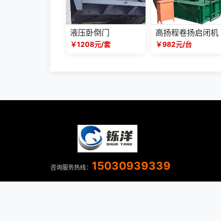
液压卧倒门
高扬程卷扬启闭机
￥1208元/套
￥982元/台
15030939339
咨询服务热线：
河北铄洋重工机电设备有限责任公司 版权所有 Copyright 
刻意为之，
冀ICP备2023038105号-3