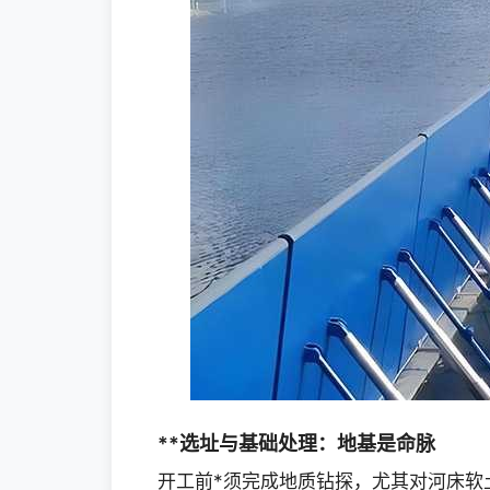
**选址与基础处理：地基是命脉
开工前*须完成地质钻探，尤其对河床软