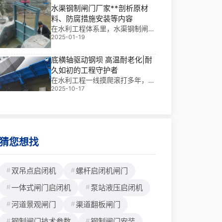
控流的核心“心脏”。我参与过多个
水渠钢制闸门厂家**剖析原材
滨海项目，深知这套系统在*端盐
料、防腐措施安装等内容
雾环境下的可靠性至关重要。以某
在水利工程体系里，水渠钢制闸门
华东沿海50万吨
2025-01-19
占据着举足轻重的地位。其常规尺
寸在1米上下，为满足各类复杂工
程需求，衍生出分体闸门和机门一
底横轴驱动钢坝 高温耐老化|耐
体式闸门两种类型。机门一体式的
久如初的工程守护者
独特设计，有效省去了建造启闭机
在水利工程一线摸爬滚打多年，我
平台的开支，显著降低了工程成本
2025-10-17
参与过多个大型项目，其中*让我
投入。接下来，我们就**了解一下
印象深刻的是——底横轴驱动钢坝
本厂生产的这类闸门在原材料、防
高温耐老化性能在*端气候下的真
腐、安装、其他特性以及常见故障
实考验。这类钢坝不仅承担着挡
水、泄洪的关键任务，更要在夏季
高温、强紫外线
猜您想找
双吊点启闭机
螺杆启闭机闸门
一体式闸门启闭机
泵站液压启闭机
河道景观闸门
渠道翻板闸门
钢制闸门技术参数
钢制闸门安装