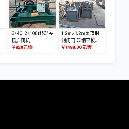
2*40-2*100t移动卷
1.2m×1.2m渠道钢
扬启闭机
制闸门|碳钢平板闸
￥828元/台
门|手动动螺杆启闭
￥1488.00元/套
机|农田灌溉排水阀
门