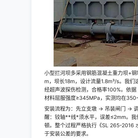
小型拦河坝多采用钢筋混凝土重力坝+钢
m，坝长18m，设计流量1.8m³/s。我
经超声波探伤检测，合格率100%。依据《GB
材料屈服强度≥345MPa，实测均在350
安装流程为：先立支墩 → 吊装闸门 → 
醒：铰轴**线*须水平，误差≤2mm。
顿。整个过程严格执行《SL 265-20
于安装公差的要求。