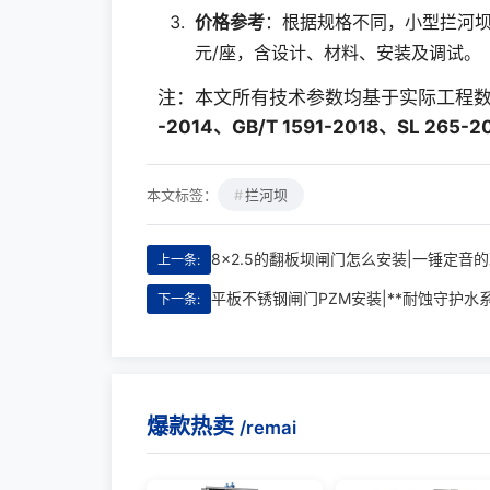
价格参考
：根据规格不同，小型拦河坝（
元/座，含设计、材料、安装及调试。
注：本文所有技术参数均基于实际工程
-2014、GB/T 1591-2018、SL 265-2
本文标签：
拦河坝
8x2.5的翻板坝闸门怎么安装|一锤定音
上一条:
平板不锈钢闸门PZM安装|**耐蚀守护水
下一条:
爆款热卖
/remai