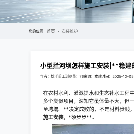
首页
安装维护
您的位置：
小型拦河坝怎样施工安装|**稳建
作者：铄洋重工
浏览量：76
来源：本站
时间：2025-10-05
在农村水利、灌溉提水和生态补水工程中
多个类似项目，深知它虽体量不大，但一
至垮塌。**决定成败的，不是材料贵贱
施工安装
，*须步步**。