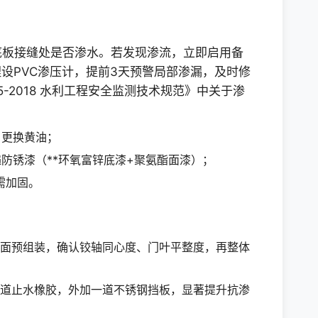
底板接缝处是否渗水。若发现渗流，立即启用备
设PVC渗压计，提前3天预警局部渗漏，及时修
5-2018 水利工程安全监测技术规范》中关于渗
，更换黄油；
防锈漆（**环氧富锌底漆+聚氨酯面漆）；
需加固。
面预组装，确认铰轴同心度、门叶平整度，再整体
道止水橡胶，外加一道不锈钢挡板，显著提升抗渗