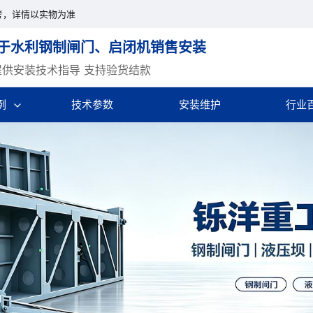
考，详情以实物为准
于水利钢制闸门、启闭机销售安装
提供安装技术指导 支持验货结款
例
技术参数
安装维护
行业