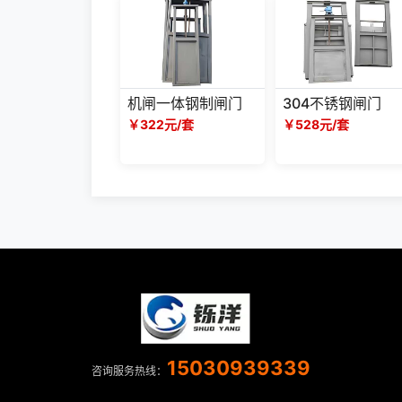
机闸一体钢制闸门
304不锈钢闸门
￥322元/套
￥528元/套
15030939339
咨询服务热线：