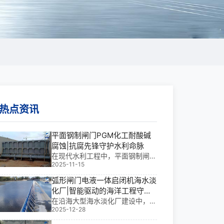
热点资讯
平面钢制闸门PGM化工耐酸碱
腐蚀|抗腐先锋守护水利命脉
在现代水利工程中，平面钢制闸门
2025-11-15
PGM化工耐酸碱腐蚀不仅是关键
的控制装置，更是保障系统长期稳
弧形闸门电液一体启闭机海水淡
定运行的核心部件。无论是水库挡
化厂|智能驱动的海洋工程守护
水、电站泄洪，还是灌溉调控与城
者
在沿海大型海水淡化厂建设中，弧
市防洪，它都承担着“生命线”般的
2025-12-28
形闸门电液一体启闭机不仅是关键
责任。根据规格不同
设备，更是保障取水安全、实现**