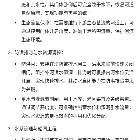
感和亲水性。其门体卧倒后可完全隐于水下，恢复河道
自然原貌，实现功能与美学的统一。
生态流量保障：在需要维持下游生态基流的河道上，可
通过控制门体开启角度，准确下泄所需流量，保护河流
生态环境。
防洪排涝与水资源调控：
防洪闸：安装在堤防或排水河口，洪水来临前快速关闭
闸门，阻挡外河洪水倒灌；排涝时可根据内河水位灵活
开启，实现快速排水。其动水启闭能力在防洪抢险中尤
为关键。
蓄水与灌溉节制闸：用于水库、灌区渠首及各级渠道。
通过调节开启度，可准确控制蓄水位和灌溉引水流量，
实现水资源的更搞效率的利用和优化分配。
水系连通与船闸工程