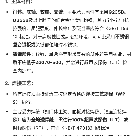
1. 主体材料：
门体、底轴、铰座、支臂
：主要承力构件宜采用
Q235B、
Q355B
及以上牌号的低合金**度结构钢，其力学性能（抗
拉强度、屈服强度、伸长率）及碳当量应符合《GB/T 159
1》标准。对于高腐蚀性或高磨损环境，可考虑采用
不锈钢
复合钢板
或关键部位堆焊不锈钢。
铸造部件：
铰链、轴承座等形状复杂的部件若采用铸造，材
质不应低于
ZG270-500
，并需进行超声波探伤（UT）检
查内部**。
2. 焊接工艺：
所有焊接须由持证焊工按评定合格的
焊接工艺规程（WP
S）
执行。
主要受力焊缝（如门体主梁、面板对接焊缝、铰座连接焊
缝）应为
全熔透焊缝
，需进行
100%超声波探伤（UT）
或
射线探伤（RT），符合《NB/T 47013》I级标准。