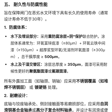
五、 耐久性与防腐性能
旨在保障闸门在恶劣水文环境下具有长久的使用寿命（通常
设计寿命不低于30年）。
1. 防腐体系：
水下及埋设部分：
采用
重防腐涂层+阴*保护
联合防护。涂
层体系通常为：环氧富锌底漆（≥80μm）+ 环氧云铁中间
漆（≥150μm）+ 超厚浆型环氧/无溶剂环氧面漆（≥300μ
m），总干膜厚度 ≥
500μm
。
水上及干湿交替区：
涂层总厚度 ≥
350μm
，面漆可采用耐
候性更好的
聚氨酯面漆
或
氟碳面漆
。
所有外露加工面（如轴颈、销轴）应采用
不锈钢覆盖（如堆
焊不锈钢层）
或
镀硬铬
处理。
2. 耐磨设计：
底轴与铰座轴承处、侧封接触面等易磨损部位，应采用
自润
滑铜基合金轴承
或
高分子复合材料轴承
，并设计有润滑或便