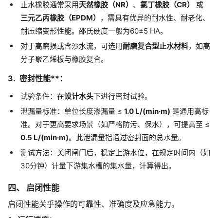
止水橡胶通常采用
天然橡胶（NR）
、
氯丁橡胶（CR）
或
三元乙丙橡胶（EPDM）
，需具有优异的耐水性、耐老化、
耐压缩变形性能。邵氏硬度一般为60±5 HA。
对于高磨损或含沙水流，可选用
耐磨复合型止水材料
，如高
分子聚乙烯板与橡胶复合。
3. 密封性能**：
试验条件：在
设计水头
下进行密封试验。
泄漏量标准：单位长度渗漏量 ≤
1.0 L/(min·m)
是通用高标
准。对于更高要求场景（如严格防污、保水），可提高至 ≤
0.5 L/(min·m)
。此泄漏量指通过密封面的总水量。
测试方法：关闭闸门后，稳定上游水位，在规定时间内（如
30分钟）计量下游集水槽的集水量，计算得出。
四、 启闭性能
启闭性能关乎操作的可靠性、准确度及应急能力。