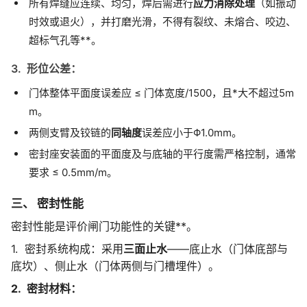
所有焊缝应连续、均匀，焊后需进行
应力消除处理
（如振动
时效或退火），并打磨光滑，不得有裂纹、未熔合、咬边、
超标气孔等**。
3. 形位公差：
门体整体平面度误差应 ≤ 门体宽度/1500，且*大不超过5m
m。
两侧支臂及铰链的
同轴度
误差应小于Φ1.0mm。
密封座安装面的平面度及与底轴的平行度需严格控制，通常
要求 ≤ 0.5mm/m。
三、 密封性能
密封性能是评价闸门功能性的关键**。
1. 密封系统构成：采用
三面止水
——底止水（门体底部与
底坎）、侧止水（门体两侧与门槽埋件）。
2. 密封材料：