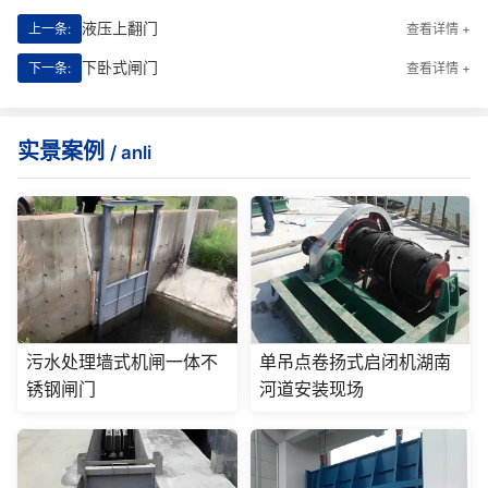
液压上翻门
上一条:
查看详情 +
下卧式闸门
下一条:
查看详情 +
实景案例
/ anli
污水处理墙式机闸一体不
单吊点卷扬式启闭机湖南
锈钢闸门
河道安装现场