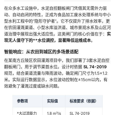
在众多水工设施中，水泥自控翻板闸门凭借其无需外力驱
动、自动启闭的特性，正成为食品加工废水处理系统与中小
型水利工程中的“隐形守护者”。它不仅提升了排水效率，更
在农田灌溉渠道、小型水库溢洪道、城市景观水系及山区河
道治理中展现出强大适应性。这类闸门的核心价值在于：
实
现无人值守下的**水位调控，显著降低运维成本
。
智能响应：从农田到城区的多场景适配
在某南方丘陵区农田灌溉项目中，我们部署了3套水泥自控
翻板闸门，用于调节渠首水位。设计时依据
SL 74-2019
规范，结合渠道流量与降雨波动，确定闸门尺寸为1.5×1.2
米。实际运行数据显示，水位波动控制在±15cm以内，有
效避免了灌溉过度或缺水问题。
参数项
实际值
标准要求（依据）
*大过流能力
1.8 m³/s
SL 74-2019