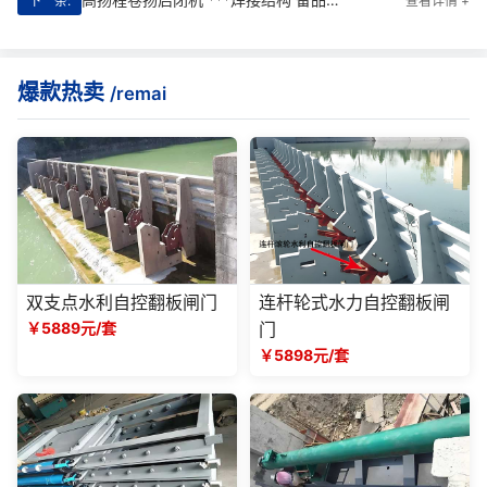
下一条:
查看详情 +
爆款热卖
/remai
双支点水利自控翻板闸门
连杆轮式水力自控翻板闸
￥5889元/套
门
￥5898元/套