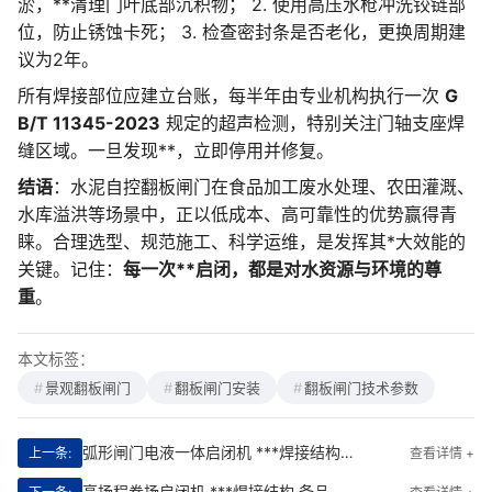
淤，**清理门叶底部沉积物； 2. 使用高压水枪冲洗铰链部
位，防止锈蚀卡死； 3. 检查密封条是否老化，更换周期建
议为2年。
所有焊接部位应建立台账，每半年由专业机构执行一次
G
B/T 11345-2023
规定的超声检测，特别关注门轴支座焊
缝区域。一旦发现**，立即停用并修复。
结语
：水泥自控翻板闸门在食品加工废水处理、农田灌溉、
水库溢洪等场景中，正以低成本、高可靠性的优势赢得青
睐。合理选型、规范施工、科学运维，是发挥其*大效能的
关键。记住：
每一次**启闭，都是对水资源与环境的尊
重
。
本文标签：
景观翻板闸门
翻板闸门安装
翻板闸门技术参数
弧形闸门电液一体启闭机 ***焊接结构|**集成新标杆
上一条:
查看详情 +
高扬程卷扬启闭机 ***焊接结构 备品备件供应渠道|智控未来，稳如磐石