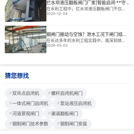
拦水坝液压翻板闸门厂家|智能启闭·**守
护每一滴水
在水利工程中，拦水坝液压翻板闸门不仅是
2025-10-04
调控水流的“开关”，更是保障灌溉、防洪与生
态平衡的核心装置。作为**行业多年的金属
结构设计工程师，我参与过多个大型项目，
深知一台靠谱的液压翻板闸门，能为农田
钢闸门振动与空蚀？泄水工况下闸门结构
稳定性校核
在长达多年的水利工程实践中，我深刻体会
2026-05-02
到“钢闸门振动与空蚀”往往是导致泄水设施提
前失效的隐形杀手。本文聚焦泄水工况下闸
门结构稳定性校核，旨在通过严谨的数据与
经验，为您提供一套可落地的安全解决方
案。
猜您想找
双吊点启闭机
螺杆启闭机闸门
一体式闸门启闭机
泵站液压启闭机
河道景观闸门
渠道翻板闸门
钢制闸门技术参数
钢制闸门安装