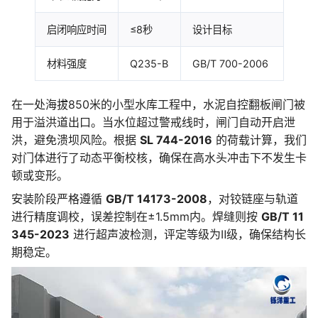
启闭响应时间
≤8秒
设计目标
材料强度
Q235-B
GB/T 700-2006
在一处海拔850米的小型水库工程中，水泥自控翻板闸门被
用于溢洪道出口。当水位超过警戒线时，闸门自动开启泄
洪，避免溃坝风险。根据
SL 744-2016
的荷载计算，我们
对门体进行了动态平衡校核，确保在高水头冲击下不发生卡
顿或变形。
安装阶段严格遵循
GB/T 14173-2008
，对铰链座与轨道
进行精度调校，误差控制在±1.5mm内。焊缝则按
GB/T 11
345-2023
进行超声波检测，评定等级为Ⅱ级，确保结构长
期稳定。