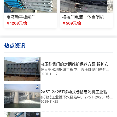
电液动平板闸门
横拉门电液一体启闭机
￥1268元/套
￥569元/台
热点资讯
液压卧倒门的定期维护保养方案|智护安全
每一秒
在大型水利枢纽工程中，液压卧倒门是控制
2025-11-17
水流、保障泄洪安全的关键设备。我参与过
多个项目，深知这扇“钢铁之门”一旦失灵，后
果不堪设想。它不仅关系到大坝安全，更直
接影响下游千百万人的生命财产。根据规格
2x5T-2x25T移动式卷扬启闭机工业循环
不
水泵站|智能**守护水利命脉
在现代工业循环水泵站中，2x5T-2x25T移
2025-11-28
动式卷扬启闭机不仅是关键设备，更是保障
水流调度、闸门启闭安全的核心“操盘手”。它
集大吨位与灵活移动于一体，广泛应用于平
面闸门启闭、弧形闸门操作、水利枢纽调