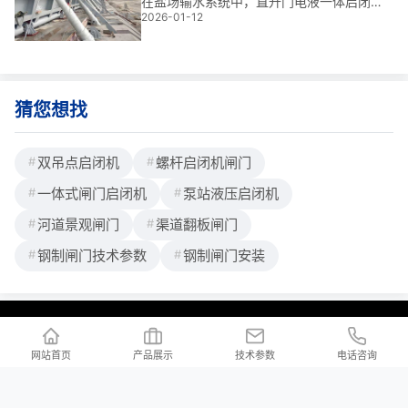
应急处理流程|****护航盐场供水安全
在盐场输水系统中，直升门电液一体启闭机
2026-01-12
是保障渠道水流调控的核心设备。我参与过
多个大型水利项目，深知其一旦失效，将直
接威胁盐田采卤效率与生产安全。这套系统
集液压驱动与电气控制于一体，响应快、精
度高，
猜您想找
双吊点启闭机
螺杆启闭机闸门
一体式闸门启闭机
泵站液压启闭机
河道景观闸门
渠道翻板闸门
钢制闸门技术参数
钢制闸门安装
联系我们
/ Contact us
网站首页
产品展示
技术参数
电话咨询
公司地址：河北省邢台市新河县白神首乡夏神首村
公司邮箱：2176997023@qq.com