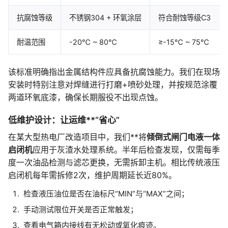
抗腐蚀等级
不锈钢304 + 环氧涂层
符合耐蚀等级C3
耐温范围
-20℃ ~ 80℃
≥-15℃ ~ 75℃
该标准明确指出金属结构件应具备抗腐蚀能力。我们在现场
安装时特别注意对焊缝进行打磨+喷砂处理，并按规范涂覆
两道环氧底漆，确保长期服役不出现点蚀。
低维护设计：让运维**“省心”
在某大型热电厂改造项目中，我们**将
倾倒式闸门电液一体
启闭机
应用于灰渣水处理系统。半年后检查发现，仅需每季
度一次油品检测与滤芯更换，无需拆卸主机。相比传统液压
启闭机每年需拆修2次，维护周期延长近80%。
检查液压油位是否在油标尺“MIN”与“MAX”之间；
手动测试限位开关是否正常触发；
查看电气箱内接线有无松动或氧化痕迹。