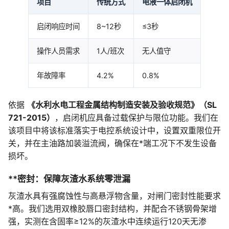
项目
传统方式
电液一体启闭机
启闭响应时间
8~12秒
≤3秒
操作人员需求
1人/班次
无人值守
年故障率
4.2%
0.8%
依据
《水利水电工程金属结构制造安装及验收规范》（SL
721-2015）
，启闭机应具备过载保护与限位功能。我们在
该项目中将该标准落实于电控系统设计中，设置双重限位开
关，并在主油路加装溢流阀，确保在*端工况下不发生设备
损坏。
**密封：保障灰渣水系统零泄漏
灰渣水具有强腐蚀性与高悬浮物含量，对闸门密封性能要求
*高。我们选用双橡胶唇口密封结构，并配合不锈钢骨架增
强，实测在含固率≥12%的灰渣水中连续运行120天无渗