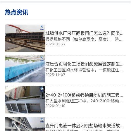
热点资讯
城镇供水厂液压翻板闸门怎么选？同类型
号性价比对比分析
根据规格不同（如单扇宽度、高度），造价
2026-01-27
通常在1.5-8万元。基于我多年水利工程金属
结构设计、生产及现场安装经验，参与过多
个大型项目，深知在城镇供水厂中，液压翻
板闸门的选型不仅关乎运行效率，更直接
液压合页坝化工场景耐酸碱腐蚀定制生产|
耐腐先锋，守护工业水安全
在化工园区的水环境管理中，一道能扛住强
2025-11-07
酸强碱、长期浸泡的屏障，远比普通闸门更
关键。我参与过多个大型水利工程，深知液
压合页坝化工场景耐酸碱腐蚀定制生产不是
简单“加厚”或“刷漆”，而是从材料选型到结构
2*40-2*100t移动卷扬启闭机的施工安全
技术规范|稳如磐石的水利“守护者”
在大型水利枢纽工程中，240-2100t移动卷
2026-01-10
扬启闭机不仅是闸门启闭的核心设备，更是
调水、通航、防洪的关键“神经**”。它承担着
平面闸门启闭、弧形闸门操作、船闸**控制
等多重任务，一旦失效，将直接影响
直升门电液一体启闭机盐场输水渠道故障