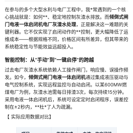
在参与的多个大型水利与电厂工程中，我*常遇到的一个核
心挑战就是：如何**、稳定地控制灰渣水排放。而
倾倒式闸
门电液一体启闭机电厂灰渣水处理
，正是解决这一难题的关
键利器。它不仅实现了启闭动作的**控制，更大幅降低了运
维成本——根据规格不同，价格区间有所差异，但其带来的
系统稳定性与节能效益远超投入。
智能控制：从“手动”到“一键启停”的跨越
过去电厂灰渣水系统依赖人工操作闸门，响应慢、误操作频
发。如今，
倾倒式闸门电液一体启闭机
通过集成液压驱动与
电气控制系统，实现远程监控与自动启闭。以某600MW燃
煤电厂为例，灰渣水池需每日排渣3次，每次持续15分钟。
采用电液一体启闭机后，系统可设定定时启闭程序，误差控
制在±2秒内，**杜*了人为疏漏。
【 实际应用数据对比】