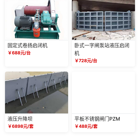
固定式卷扬启闭机
卧式一字闸泵站液压启闭
￥688元/台
机
￥728元/台
液压升降坝
平板不锈钢闸门PZM
￥6898元/套
￥488元/套