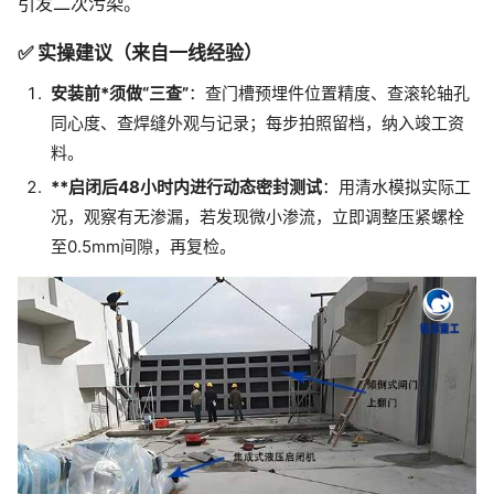
引发二次污染。
✅ 实操建议（来自一线经验）
安装前*须做“三查”
：查门槽预埋件位置精度、查滚轮轴孔
同心度、查焊缝外观与记录；每步拍照留档，纳入竣工资
料。
**启闭后48小时内进行动态密封测试
：用清水模拟实际工
况，观察有无渗漏，若发现微小渗流，立即调整压紧螺栓
至0.5mm间隙，再复检。