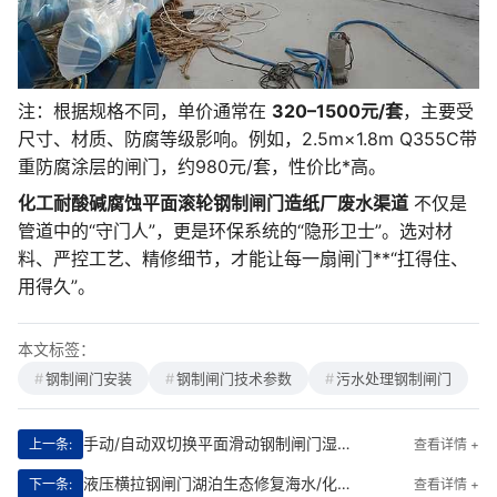
注：根据规格不同，单价通常在
320–1500元/套
，主要受
尺寸、材质、防腐等级影响。例如，2.5m×1.8m Q355C带
重防腐涂层的闸门，约980元/套，性价比*高。
化工耐酸碱腐蚀平面滚轮钢制闸门造纸厂废水渠道
不仅是
管道中的“守门人”，更是环保系统的“隐形卫士”。选对材
料、严控工艺、精修细节，才能让每一扇闸门**“扛得住、
用得久”。
本文标签：
钢制闸门安装
钢制闸门技术参数
污水处理钢制闸门
手动/自动双切换平面滑动钢制闸门湿地公园水系|智能调控守护生态命脉
上一条:
查看详情 +
液压横拉钢闸门湖泊生态修复海水/化工水体适配型号|智能调控·耐蚀先锋
下一条:
查看详情 +