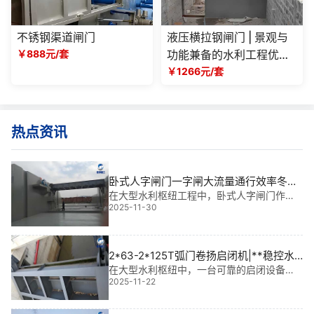
不锈钢渠道闸门
液压横拉钢闸门 | 景观与
￥888元/套
功能兼备的水利工程优选
方案
￥1266元/套
热点资讯
卧式人字闸门一字闸大流量通行效率冬季
防冻维护指导|**稳控，寒冬无忧
在大型水利枢纽工程中，卧式人字闸门作为
2025-11-30
关键泄流设施，其运行稳定性直接关系到汛
期调度安全与通航效率。我参与过多个大型
项目，深刻体会到：卧式人字闸门一字闸大
流量通行效率冬季防冻维护指导不仅是技术
2*63-2*125T弧门卷扬启闭机|**稳控水
要点，
利命脉的“钢铁之手”
在大型水利枢纽中，一台可靠的启闭设备，
2025-11-22
往往决定着整个工程的调度效率与运行安
全。我参与过多个重大项目，其中*让我印象
深刻的是某大型调水工程中的263-2125T弧