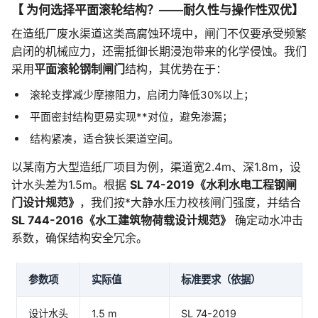
【 为何选择平面滚轮结构？——耐久性与操作性双优】
在造纸厂废水渠道这类高腐蚀环境中，闸门不仅要承受频繁
启闭的机械应力，还需抵御长期浸泡带来的化学侵蚀。我们
采用
平面滚轮钢制闸门
结构，其优势在于：
滚轮支撑减少摩擦阻力，启闭力降低30%以上；
平面密封结构更易实现**对位，避免渗漏；
结构紧凑，适合狭长渠道空间。
以某南方大型造纸厂项目为例，渠道宽2.4m、深1.8m，设
计水头差为1.5m。根据
SL 74-2019《水利水电工程钢闸
门设计规范》
，我们按*大静水压力校核闸门强度，并结合
SL 744-2016《水工建筑物荷载设计规范》
确定动水冲击
系数，确保结构安全冗余。
参数项
实际值
标准要求（依据）
设计水头
1.5 m
SL 74-2019