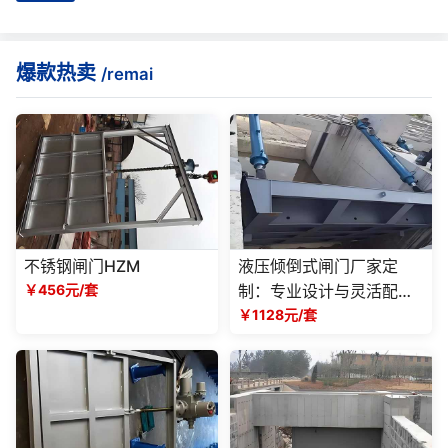
爆款热卖
/remai
不锈钢闸门HZM
液压倾倒式闸门厂家定
￥456元/套
制：专业设计与灵活配置
的解决方案
￥1128元/套