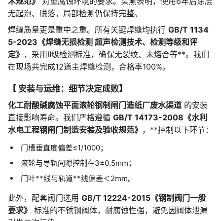
术规范》
对重腐蚀环境的要求。实测表明，使用6年后涂层
无起泡、脱落，局部检测仍保持完整。
焊缝质量更是重中之重。所有关键焊缝均执行
GB/T 1134
5-2023《焊缝无损检测 超声检测技术、检测等级和评
定》
，采用Ⅱ级检测标准，确保无裂纹、未熔合等**。我们
在现场共完成12道主焊缝检测，合格率100%。
【 安装与运维：细节决定成败】
化工耐酸碱腐蚀平面滚轮钢制闸门造纸厂废水渠道
的安装
直接影响寿命。我们严格遵循
GB/T 14173-2008《水利
水电工程钢闸门制造安装及验收规范》
，**控制以下环节：
门槽垂直度偏差≤1/1000；
滚轮与导轨间隙控制在3±0.5mm；
门叶**线与轨道**线偏差＜2mm。
此外，配套阀门选用
GB/T 12224-2015《钢制阀门一般
要求》
标准的不锈钢阀体，耐腐蚀性强，避免因阀体泄漏