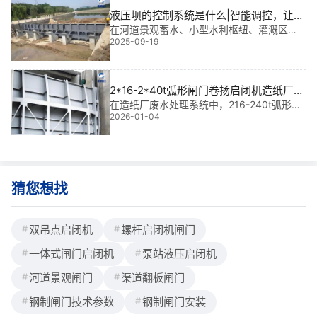
门卷扬启闭机应用——它不仅是弧形闸门
液压坝的控制系统是什么|智能调控，让水
随心动
在河道景观蓄水、小型水利枢纽、灌溉区挡
2025-09-19
水与城市河道治理中，液压坝正成为现代水
利工程的“智慧之眼”。它不仅实现快速启闭、
**控水，更以智能控制系统为核心，赋予水
体管理前所未有的灵活性。我参与过多个大
2*16-2*40t弧形闸门卷扬启闭机造纸厂废
水渠道电气接线原理图|智能联动·**控流
在造纸厂废水处理系统中，216-240t弧形闸
2026-01-04
门卷扬启闭机造纸厂废水渠道电气接线原理
的工程心脏
图不仅是关键控制节点，更是保障排水安
全、防止溢流污染的核心装置。它通过**联
动控制，实现对废水渠道流量的动态调节，
确
猜您想找
双吊点启闭机
螺杆启闭机闸门
一体式闸门启闭机
泵站液压启闭机
河道景观闸门
渠道翻板闸门
钢制闸门技术参数
钢制闸门安装