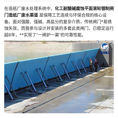
在造纸厂废水处理系统中，
化工耐酸碱腐蚀平面滚轮钢制闸
门造纸厂废水渠道
是保障工艺连续与环保合规的核心设
备。面对强酸、强碱、高盐分的复杂介质，传统闸门*易锈
蚀失效，而我参与设计并安装的多套此类闸门，已稳定运行
超8年，**实现了“一闸护一渠”的可靠性能。