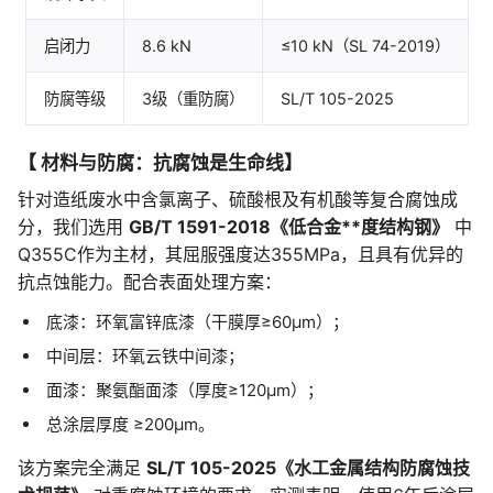
启闭力
8.6 kN
≤10 kN（SL 74-2019）
防腐等级
3级（重防腐）
SL/T 105-2025
【 材料与防腐：抗腐蚀是生命线】
针对造纸废水中含氯离子、硫酸根及有机酸等复合腐蚀成
分，我们选用
GB/T 1591-2018《低合金**度结构钢》
中
Q355C作为主材，其屈服强度达355MPa，且具有优异的
抗点蚀能力。配合表面处理方案：
底漆：环氧富锌底漆（干膜厚≥60μm）；
中间层：环氧云铁中间漆；
面漆：聚氨酯面漆（厚度≥120μm）；
总涂层厚度 ≥200μm。
该方案完全满足
SL/T 105-2025《水工金属结构防腐蚀技