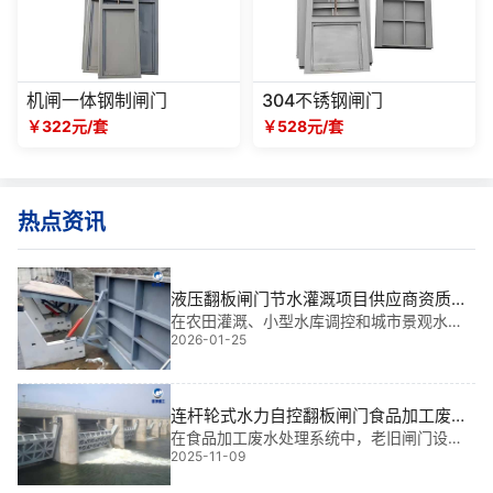
机闸一体钢制闸门
304不锈钢闸门
￥322元/套
￥528元/套
热点资讯
液压翻板闸门节水灌溉项目供应商资质及
案例参考|**智能，**控水的工程利器
在农田灌溉、小型水库调控和城市景观水系
2026-01-25
管理中，液压翻板闸门正成为提升水资源利
用效率的核心装备。它不仅实现自动启闭、
节能降耗，更显著降低人工干预成本——据
我多年水利金属结构一线经验，一套合格的
连杆轮式水力自控翻板闸门食品加工废水
液压翻板
处理老旧设备升级|智能节能型**解决方案
在食品加工废水处理系统中，老旧闸门设备
2025-11-09
常因启闭不灵、密封失效导致溢流风险与能
耗浪费。我参与过多个大型水利项目，深知