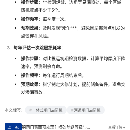
操作步骤
：**检测焊缝、边角等易漏喷处，每个区域
随机取点不少于5个。
操作频率
：每季度一次。
预期效果
：及时发现“死角”**，避免因局部薄点引发的
点蚀穿孔风险。
每年评估一次涂层损耗率
：
操作步骤
：对比投运初期检测数据，计算平均厚度下降
速率，预测剩余寿命。
操作频率
：每年运行周期结束后。
预期效果
：科学制定大修计划，提前储备备件，避免突
发渗漏事故。
本文标签：
一体式闸门启闭机
河道闸门启闭机
钢闸门表面预处理？喷砂除锈等级与粗糙度验收标准
上一条:
查看详情 +