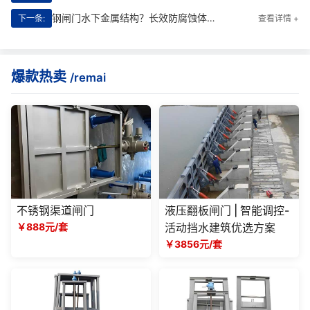
钢闸门水下金属结构？长效防腐蚀体系与涂层配套方案
下一条:
查看详情 +
爆款热卖
/remai
不锈钢渠道闸门
液压翻板闸门 | 智能调控-
￥888元/套
活动挡水建筑优选方案
￥3856元/套