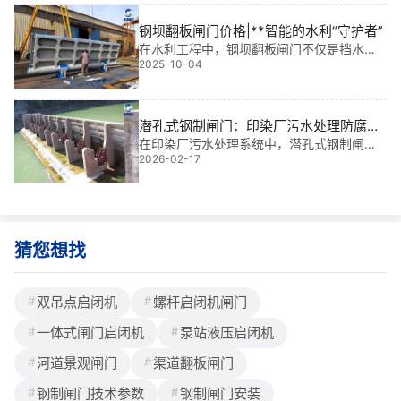
连杆轮式水力自控翻板闸门食品加工废水处
理老旧设备升级不仅是技术迭代，更是运行
钢坝翻板闸门价格|**智能的水利“守护者”
效率与
在水利工程中，钢坝翻板闸门不仅是挡水的
2025-10-04
关键部件，更是实现水资源**调控的“智能开
关”。我有多年金属结构设计与现场安装经
验，参与过多个大型项目，深知这扇门背后
的技术含量。虽然钢坝翻板闸门价格因规格
潜孔式钢制闸门：印染厂污水处理防腐防
锈维护方案
在印染厂污水处理系统中，潜孔式钢制闸门
2026-02-17
是控制水流、保障处理效率与防洪安全的核
心部件。基于我多年水利工程金属结构设
计、生产及现场安装经验，我深知这类闸门
在高腐蚀性环境中长期运行的挑战——尤其
在印染废水
猜您想找
双吊点启闭机
螺杆启闭机闸门
一体式闸门启闭机
泵站液压启闭机
河道景观闸门
渠道翻板闸门
钢制闸门技术参数
钢制闸门安装