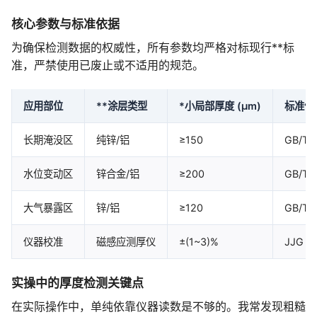
核心参数与标准依据
为确保检测数据的权威性，所有参数均严格对标现行**标
准，严禁使用已废止或不适用的规范。
应用部位
**涂层类型
*小局部厚度 (μm)
标准依
长期淹没区
纯锌/铝
≥150
GB/T 
水位变动区
锌合金/铝
≥200
GB/T 
大气暴露区
锌/铝
≥120
GB/T 
仪器校准
磁感应测厚仪
±(1~3)%
JJG 8
实操中的厚度检测关键点
在实际操作中，单纯依靠仪器读数是不够的。我常发现粗糙