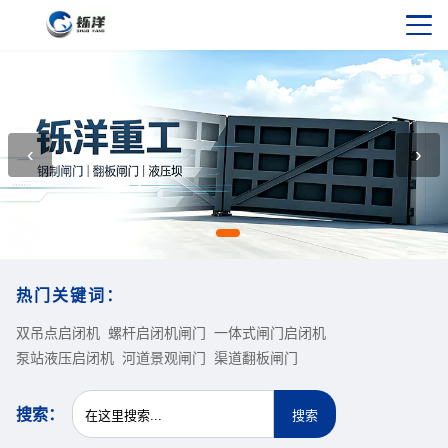
‹
›
热门关键词：
双吊点启闭机
螺杆启闭机闸门
一体式闸门启闭机
泵站液压启闭机
河道景观闸门
渠道翻板闸门
搜索：
搜索