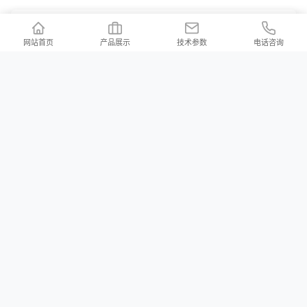
主营区域
/ ZHUYINGQUYU
网站首页
产品展示
技术参数
电话咨询
沈阳
大连
鞍山
抚顺
本溪
丹东
锦州
营口
阜新
辽阳
盘锦
铁岭
朝阳
葫芦岛
联系我们
/ Contact us
公司地址：河北省邢台市新河县白神首乡夏神首村
公司邮箱：2176997023@qq.com
河北铄洋重工机电设备有限责任公司 版权所有 Copyright (c) 2024 声明：产品
价格信息以电议为准！本站所有页面上的违禁词在此声明均全部失效，不作为
赔付理由，本站在不断排查中。望各位消费者能理解，并非刻意为之，同时望
职业打假人高抬贵手！本站部分内容来源于网络，如有侵权请及时联系我们，
会立马删除！
冀ICP备2023038105号-3
XML地图