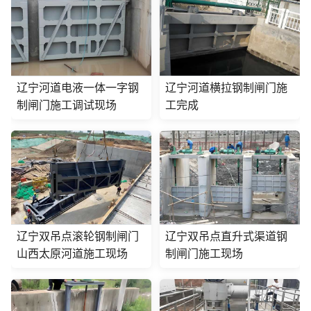
辽宁河道电液一体一字钢
辽宁河道横拉钢制闸门施
制闸门施工调试现场
工完成
辽宁双吊点滚轮钢制闸门
辽宁双吊点直升式渠道钢
山西太原河道施工现场
制闸门施工现场