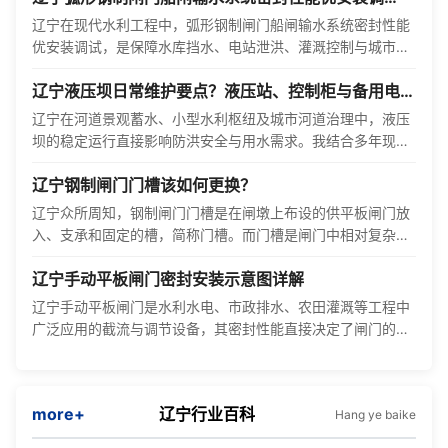
试|****守护水利命脉
辽宁在现代水利工程中，弧形钢制闸门船闸输水系统密封性能
优安装调试，是保障水库挡水、电站泄洪、灌溉控制与城市防
洪安全的核心环节。其价值不仅体现在结构稳定与运行可靠，
辽宁液压坝日常维护要点？液压站、控制柜与备用电源
更···
的巡检周期
辽宁在河道景观蓄水、小型水利枢纽及城市河道治理中，液压
坝的稳定运行直接影响防洪安全与用水需求。我结合多年现场
经验，梳理液压站、控制柜与备用电源的巡检周期，以应对设
辽宁钢制闸门门槽该如何更换？
备···
辽宁众所周知，钢制闸门门槽是在闸墩上布设的供平板闸门放
入、支承和固定的槽，简称门槽。而门槽是闸门中相对复杂的
构件，其中包含了多种闸门的埋件，比如导轨、底槛、止水、
辽宁手动平板闸门密封安装示意图详解
门···
辽宁手动平板闸门是水利水电、市政排水、农田灌溉等工程中
广泛应用的截流与调节设备，其密封性能直接决定了闸门的挡
水效果和使用寿命。密封安装作为闸门安装的核心环节，涉及
密···
more+
辽宁行业百科
Hang ye baike