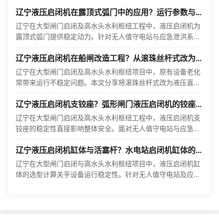
辽宁液压启闭机在露顶式弧门中的应用？运行参数与启
闭容量确定
辽宁在大型闸门启闭及高水头水利枢纽工程中，液压启闭机为
露顶式弧门提供稳定动力。针对无人值守电站与应急泄洪系
统，明确运行参数与启闭容量是保障安全运行的基础。 我在参
辽宁液压启闭机在船闸改造工程？从滚珠丝杆式改为液
与···
压直推式的案例
辽宁在大型闸门启闭及高水头水利枢纽项目中，原有设备老化
常带来运行不稳定问题。本文分享将滚珠丝杆式改为液压直推
式的实际经验，服务于无人值守电站与应急泄洪系统。 在我···
辽宁液压启闭机支铰座？弧形闸门液压启闭机的铰座布
置
辽宁在大型闸门启闭及高水头水利枢纽工程中，液压启闭机支
铰座的稳定性直接影响整体安全。面对无人值守电站与应急泄
洪系统的特殊工况，合理的铰座布置方案是保障设备长期可靠
辽宁液压启闭机缸体与活塞杆？水电站启闭机缸体的选
运···
型计算
辽宁在大型闸门启闭与高水头水利枢纽项目中，液压启闭机缸
体的选型计算关乎设备运行稳定性。针对无人值守电站及应急
泄洪系统，合理的设计能有效降低突发停机风险。 不同工况下
···