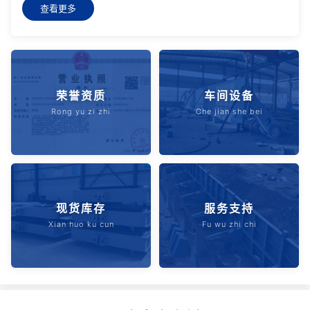
查看更多
保等水利工程。厂家位于河北省新河县，距省会石家庄100公里，
毗邻三零八国道、青银高速公路，交通十分便利。主要产品有：
一、钢制闸门有平面滚轮钢制闸门、滑动钢制闸门、潜孔式钢制闸
门、弧形钢制闸门等，采用优选碳钢加工而成，承压能力、抗冲击
能力优良，按照**标准，根据用户设计要求组织生产制造。还可根
据用户设计要求采取新工艺...
荣誉资质
车间设备
Rong yu zi zhi
Che jian she bei
现货库存
服务支持
Xian huo ku cun
Fu wu zhi chi