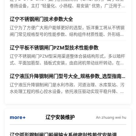
卷扬设备，主打 “轻量化、小扬程、易安装” 优势，广泛用于小
型水库溢洪道、灌溉渠节制闸、城市景观河道弧形闸门等场···
辽宁不锈钢闸门技术参数大全
辽宁为了方便广大用户能够更好的选型，铄洋重工将从不锈钢
闸门常见规格型号的性能参数、结构组件材质性能、外形结构
布置图及外形安装尺寸参数（包含预埋件布置尺寸参数）等方
辽宁平板不锈钢闸门PZM型技术性能参数
面···
辽宁不锈钢闸门PZM型采用渠道整体合装结构形式，多以暗杆
式、平面加筋型、插板式安装，由启闭机带动丝杆转动，在梯
形螺纹作用下使启闭螺母带动门体上下运行，以达到截断或疏
辽宁液压升降钢制闸门型号大全_规格参数_选型指南
通水···
【2026版】
辽宁液压升降钢制闸门是水利市政、河道治理、水库泵站、污
水处理工程的核心控水设备，依托液压驱动实现平稳升降、控
水准确，具备密封性强、抗冲击、自动化程度高、使用寿命长
等···
more+
辽宁安装维护
An zhuang wei hu
辽宁弧形钢制闸门船闸输水系统密封性能优安装调