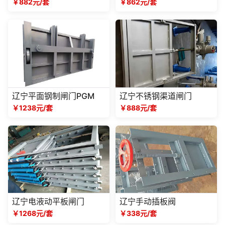
￥882元/套
￥862元/套
辽宁平面钢制闸门PGM
辽宁不锈钢渠道闸门
￥1238元/套
￥888元/套
辽宁电液动平板闸门
辽宁手动插板阀
￥1268元/套
￥338元/套