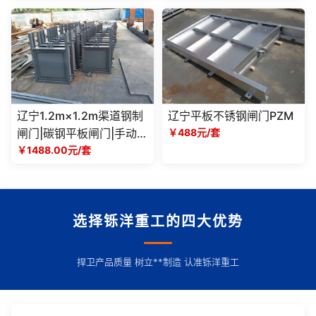
辽宁1.2m×1.2m渠道钢制
辽宁平板不锈钢闸门PZM
闸门|碳钢平板闸门|手动动
￥488元/套
螺杆启闭机|农田灌溉排水
￥1488.00元/套
阀门
选择铄洋重工的四大优势
捍卫产品质量 树立**制造 认准铄洋重工