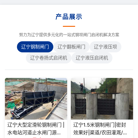
产品展示
努力为辽宁提供多元化的一站式钢坝闸门启闭机解决方案
辽宁钢制闸门
辽宁翻板闸门
辽宁液压坝
辽宁卷扬式启闭机
辽宁液压启闭机
辽宁大型定滑轮钢制闸门 |
辽宁1.5米钢制闸门|密封
水电站河道止水闸门源头
效果好|渠道/农田灌溉/市