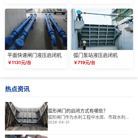
平面快速闸门液压启闭机
弧门泵站液压启闭机
￥1131元/台
￥719元/台
热点资讯
弧形闸门的启闭方式有哪些？
弧形闸门作为水利工程中水库、市政水利、
2024-04-21
溢流、泄洪的重要闸门，其启闭方式多种多
样，比如常见的有集成液压启闭机启闭、泵
站液压启闭机启闭、弧门卷扬启闭机启闭、