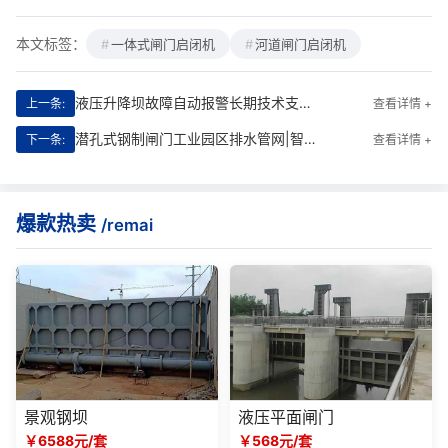
本文标签：
一体式闸门启闭机
河道闸门启闭机
液压升降坝故障自动报警长期技术支持协议|智能守护每一秒的水利安全
上一条:
查看详情 +
潜孔式钢制闸门工业园区排水管网|智慧排涝的“钢铁卫士”
下一条:
查看详情 +
爆款热卖
/remai
景观钢坝
液压平面闸门
￥6588元/套
￥568元/套