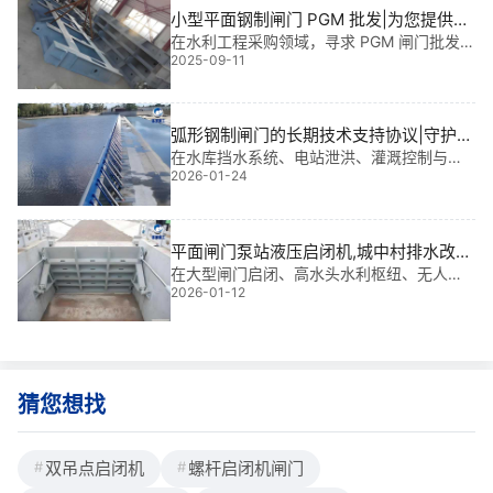
摇摆式螺杆启闭启闭，在此铄洋重工为您详
小型平面钢制闸门 PGM 批发|为您提供高
细说明。一、集成液压启闭机启闭方式集成
性价比解决方案
在水利工程采购领域，寻求 PGM 闸门批发的
式液压启闭机是一种机电液一体的新型启闭
2025-09-11
朋友，心中往往萦绕着几个关键问题：“每套
机，多用于启闭水利水电、水库、小型
价格究竟几何？”“怎样筛选出性价比高的供货
方？” 以及 “如何规避采购陷阱，不白花冤枉
钱？” 作为**水利设备制造多年的企业，铄洋
弧形钢制闸门的长期技术支持协议|守护江
重工**就直击**，带您了解 PGM 闸门批发的
河安澜的智慧之选
在水库挡水系统、电站泄洪、灌溉控制与城
真实行情，同时揭秘铄洋重工如何凭借实
2026-01-24
市防洪工程中，弧形钢制闸门是保障水利设
力，为您打造省心
施安全运行的核心“卫士”。它不仅承担着调节
水流、控制水位的关键职责，更直接影响工
程寿命与运营效率。根据规格不同，单价通
平面闸门泵站液压启闭机,城中村排水改造
常在3
防腐防锈维护方案|智能守护型全生命周期
在大型闸门启闭、高水头水利枢纽、无人值
2026-01-12
守电站及应急泄洪系统中，平面闸门泵站液
解决方案
压启闭机不仅是关键的“动力心脏”，更是保障
汛期安全的核心装备。我参与过多个大型项
目，深知其一旦失效，将引发连锁风险。因
此
猜您想找
双吊点启闭机
螺杆启闭机闸门