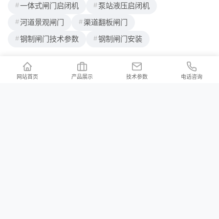
一体式闸门启闭机
泵站液压启闭机
河道景观闸门
渠道翻板闸门
钢制闸门技术参数
钢制闸门安装
网站首页
产品展示
技术参数
电话咨询
联系我们
/ Contact us
公司地址：河北省邢台市新河县白神首乡夏神首村
公司邮箱：2176997023@qq.com
河北铄洋重工机电设备有限责任公司 版权所有 Copyright (c) 2024 声明：产品
价格信息以电议为准！本站所有页面上的违禁词在此声明均全部失效，不作为
赔付理由，本站在不断排查中。望各位消费者能理解，并非刻意为之，同时望
职业打假人高抬贵手！本站部分内容来源于网络，如有侵权请及时联系我们，
会立马删除！
冀ICP备2023038105号-3
XML地图