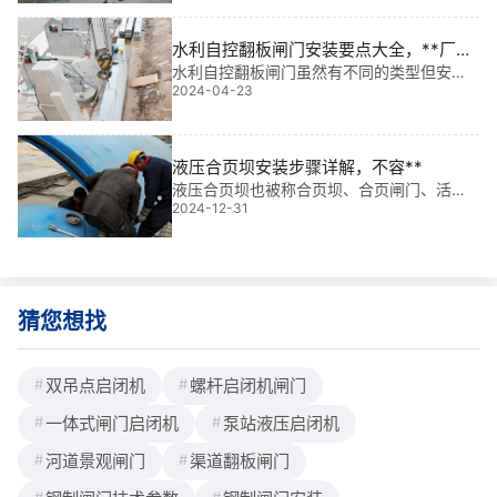
利枢纽调水与船闸闸门控制中发挥着不可替
代的作用。我曾参与多个大型盐场工程，深
水利自控翻板闸门安装要点大全，**厂家
感这台设
讲解
水利自控翻板闸门虽然有不同的类型但安装
2024-04-23
的要求基本相同，相对比较复杂的是水利液
压双控翻板闸门的，下面实力**厂家铄洋重
工为您详细说明。一、概述水利自控翻板闸
门安装包括有包括支墩、钢构件、支腿、面
液压合页坝安装步骤详解，不容**
板、止水埋件和液压辅助系统等安装内容。
液压合页坝也被称合页坝、合页闸门、活动
二、水利自控翻板闸门安装基本要点1、在翻
2024-12-31
坝、升降合页坝、合页升降坝等，被广泛的
板闸门安装前应对所有闸门构件进行
应用于各种景观河道、水电站、景观河道的
水利工程中，具有跨度大、抗冲击性能强等
优势特点，其安装步骤可分为五部分，分别
是预埋安装、门体安装、止水安装、液压系
统安装、控制系统安装。下面铄洋重为您详
猜您想找
细说明一、液压合页坝预埋件安装1、预
双吊点启闭机
螺杆启闭机闸门
一体式闸门启闭机
泵站液压启闭机
河道景观闸门
渠道翻板闸门