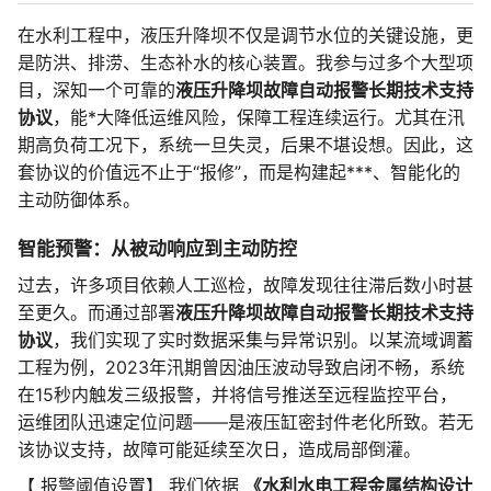
在水利工程中，液压升降坝不仅是调节水位的关键设施，更
是防洪、排涝、生态补水的核心装置。我参与过多个大型项
目，深知一个可靠的
液压升降坝故障自动报警长期技术支持
协议
，能*大降低运维风险，保障工程连续运行。尤其在汛
期高负荷工况下，系统一旦失灵，后果不堪设想。因此，这
套协议的价值远不止于“报修”，而是构建起***、智能化的
主动防御体系。
智能预警：从被动响应到主动防控
过去，许多项目依赖人工巡检，故障发现往往滞后数小时甚
至更久。而通过部署
液压升降坝故障自动报警长期技术支持
协议
，我们实现了实时数据采集与异常识别。以某流域调蓄
工程为例，2023年汛期曾因油压波动导致启闭不畅，系统
在15秒内触发三级报警，并将信号推送至远程监控平台，
运维团队迅速定位问题——是液压缸密封件老化所致。若无
该协议支持，故障可能延续至次日，造成局部倒灌。
【 报警阈值设置】 我们依据
《水利水电工程金属结构设计