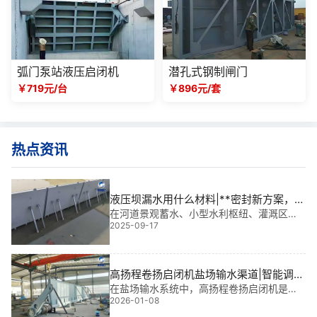
弧门泵站液压启闭机
潜孔式钢制闸门
￥719元/台
￥896元/套
热点资讯
液压坝漏水用什么材料|**密封新方案，守
护每一分水
在河道景观蓄水、小型水利枢纽、灌溉区挡
2025-09-17
水及城市河道治理中，液压坝的密封性能直
接决定工程成败。我有多年水利工程金属结
构设计与现场安装经验，参与过多个大型项
目，深知“液压坝漏水用什么材料”是核心**
高扬程卷扬启闭机盐场输水渠道|智能调控
的“生命之阀”
在盐场输水系统中，高扬程卷扬启闭机是保
2026-01-08
障水流**调度的核心设备。它不仅承担着启
闭平面闸门、弧形闸门的关键任务，更在水