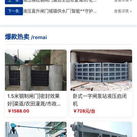
上一条:
查看详情 +
液压直升闸门城镇供水厂|智能**守护城市“生命线”
下一条:
查看详情 +
爆款热卖
/remai
1.5米钢制闸门|密封效果
卧式一字闸泵站液压启闭
好|渠道/农田灌溉/市政水
机
利工程
￥1588.00
￥728元/台