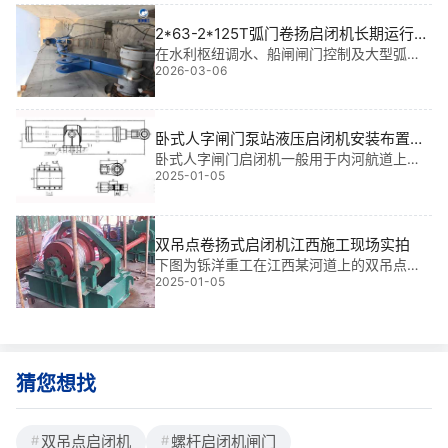
排放，更以自动化控制提升排水效率。我参
与过多个大型项目，深知这套系统的核心价
2*63-2*125T弧门卷扬启闭机长期运行稳
定性维护策略
在水利枢纽调水、船闸闸门控制及大型弧形
2026-03-06
闸门启闭作业中，263-2125T弧门卷扬启闭
机凭借其大吨位、高可靠性，成为关键动力
装置。然而，长期频繁启闭带来的结构疲
劳、传动磨损与密封失效，常导致运行中断
卧式人字闸门泵站液压启闭机安装布置尺
甚至
寸参数及安装结构图
卧式人字闸门启闭机一般用于内河航道上的
2025-01-05
船闸、市政水利工程的一字闸门上，具有启
闭运行平稳可靠，方便实现远程调控等优势
特点，具体详情常见型号安装尺寸及安装结
构图如下。一、卧式人字闸门泵站液压启闭
双吊点卷扬式启闭机江西施工现场实拍
机安装布置尺寸参数型号ABCDEabcdeR地
下图为铄洋重工在江西某河道上的双吊点卷
脚螺栓GB/T799-1988QRWY-2×100775+S
2025-01-05
扬式启闭机施工现场实拍，由图可看出在安
根据水工布要求定2403801451607055508
装的双吊点卷扬式启闭机采用的是集中驱动
0806-M
形式，两台启闭机采用同一个电机做为动力
源，不会存在同步不同步问题，运行更加稳
定可靠。本厂生产的集中驱动双吊点启闭机
启门力通常在630KN以下，以上的采用双驱
猜您想找
动。
双吊点启闭机
螺杆启闭机闸门