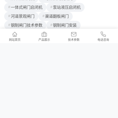
一体式闸门启闭机
泵站液压启闭机
河道景观闸门
渠道翻板闸门
钢制闸门技术参数
钢制闸门安装
网站首页
产品展示
技术参数
电话咨询
联系我们
/ Contact us
公司地址：河北省邢台市新河县白神首乡夏神首村
公司邮箱：2176997023@qq.com
河北铄洋重工机电设备有限责任公司 版权所有 Copyright (c) 2024 声明：产品
价格信息以电议为准！本站所有页面上的违禁词在此声明均全部失效，不作为
赔付理由，本站在不断排查中。望各位消费者能理解，并非刻意为之，同时望
职业打假人高抬贵手！本站部分内容来源于网络，如有侵权请及时联系我们，
会立马删除！
冀ICP备2023038105号-3
XML地图