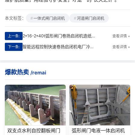
本文标签：
一体式闸门启闭机
河道闸门启闭机
2*16-2*40t弧形闸门卷扬启闭机造纸厂废水渠道电气接线原理图|智能联动·**控流的工程心脏
上一条:
查看详情 +
智能远程控制快速卷扬启闭机电厂冷却水渠道|**智控新标杆
下一条:
查看详情 +
爆款热卖
/remai
双支点水利自控翻板闸门
弧形闸门电液一体启闭机