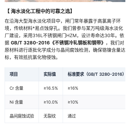
【 海水淡化工程中的可靠之选】
在沿海大型海水淡化项目中，闸门常年暴露于高氯离子环
境，传统材料*易点蚀穿孔。我们曾参与某万吨级海水淡化
厂建设，采用316L不锈钢闸门HZM，设计寿命达30年。依
据
GB/T 3280-2016《不锈钢冷轧钢板和钢带》
，我们对
原材料进行逐批化学成分与晶间腐蚀检测，确保铬镍含量达
标，有效抵抗氯化物侵蚀。
项目
实际值
标准要求（GB/T 3280-2016）
Cr 含量
≥16.5%
≥16%
Ni 含量
≥10.0%
≥10%
晶间腐蚀试验
无裂纹
通过