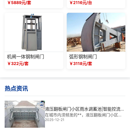
￥5889元/套
￥2116元/台
机闸一体钢制闸门
弧形钢制闸门
￥322元/套
￥3118元/套
热点资讯
液压翻板闸门小区雨水调蓄池|智能控流的
“城市海绵”守护者
在城市内涝频发的**，液压翻板闸门小区雨
2025-12-21
水调蓄池已成为新型城镇化建设中不可或缺
的“智慧水管家”。它不仅实现雨洪调蓄、错峰