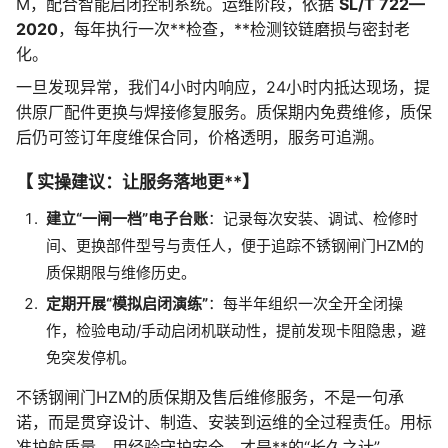
M，配合智能启闭控制系统。运维阶段，依据
SL/T 722—
2020
，每年执行一次**检查，**检测铰链磨损与密封老
化。
一旦发现异常，我们4小时内响应，24小时内抵达现场，提
供原厂配件更换与焊接修复服务。质保期内免费维修，质保
后仍可签订年度维保合同，价格透明，服务可追溯。
【 实操建议：让服务落地更**】
建立“一闸一档”电子台账
：记录每次安装、调试、检修时
间、更换部件型号与责任人，便于追踪不锈钢闸门HZM的
质保期限与维修历史。
定期开展“模拟启闭演练”
：每半年组织一次全开全闭操
作，检验电动/手动启闭机联动性，提前发现卡阻隐患，避
免突发停机。
不锈钢闸门HZM的质保期及售后维修服务，不是一句承
诺，而是贯穿设计、制造、安装到运维的全过程责任。用标
准护航质量，用经验守护安全，才是**的“长久之计”。