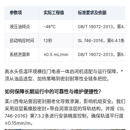
参数项
实际工程值
标准要求及依据
液压油倾点
-48℃
GB/T 19072-2013，
启动响应时间
12秒
SL 746-2016，第6.4
系统泄漏率
≤0.5 mL/min
GB/T 19072-2013，
高水头低温环境横拉门电液一体启闭机适配与运行保障，*
须从油品选型、加热策略到密封耐寒性全链条把控。
如何保障长期运行中的可靠性与维护便捷性？
某川西电站曾因密封圈老化导致渗漏，影响机组安全。我们
采用双层氟橡胶密封+带自润滑涂层的导轨结构，并按《SL
746-2016》第7.3.2条进行安装精度控制，确保轨道平行度
≤0.15mm/m。