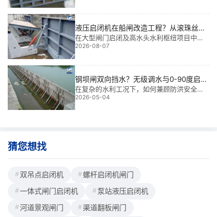
槽。而门槽是闸门中相对复杂的构件，其中
包含了多种闸门的埋件，比如导轨、底槛、
止水、门楣等，其更换起来也比比较复杂，
液压启闭机在船闸改造工程？从滚珠丝杆
在此，铄洋重工分旧闸门门槽拆除和钢制闸
式改为液压直推式的案例
在大型闸门启闭及高水头水利枢纽项目中，
门新门槽安装两步为您详细说明。一、钢制
2026-08-07
原有设备老化常带来运行不稳定问题。本文
闸门旧门槽拆除1、关闭相关设施：关闭
分享将滚珠丝杆式改为液压直推式的实际经
验，服务于无人值守电站与应急泄洪系统。
钢坝闸双向挡水？无级调水与0-90度启闭
的工作原理详解
在复杂的水利工况下，如何兼顾防洪安全与
2026-05-04
生态流量调节是行业**。基于我 多年工程经
验，钢坝闸双向挡水？无级调水与 0-90 度
启闭的工作原理详解能有效解决水位波动
大、启闭不灵活的问题。
猜您想找
双吊点启闭机
螺杆启闭机闸门
一体式闸门启闭机
泵站液压启闭机
河道景观闸门
渠道翻板闸门