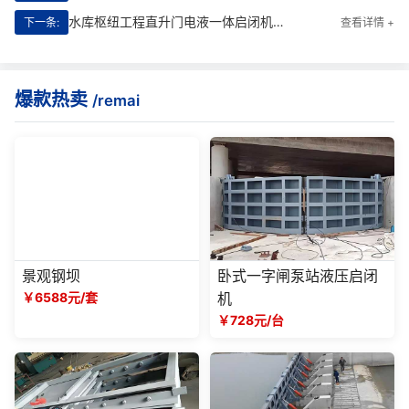
水库枢纽工程直升门电液一体启闭机技术解析：**、可靠、智能的启闭解决方案
下一条:
查看详情 +
爆款热卖
/remai
景观钢坝
卧式一字闸泵站液压启闭
￥6588元/套
机
￥728元/台