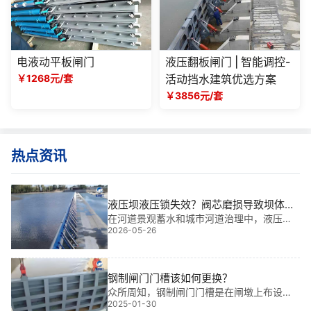
电液动平板闸门
液压翻板闸门 | 智能调控-
￥1268元/套
活动挡水建筑优选方案
￥3856元/套
热点资讯
液压坝液压锁失效？阀芯磨损导致坝体意
外降落的维修方法
在河道景观蓄水和城市河道治理中，液压坝
2026-05-26
液压锁失效？阀芯磨损导致坝体意外降落是
致命隐患。基于我多年工程经验，参与过多
个大型项目，我将分享针对小型水利枢纽和
灌溉区挡水的专业维修方案。
钢制闸门门槽该如何更换？
众所周知，钢制闸门门槽是在闸墩上布设的
2025-01-30
供平板闸门放入、支承和固定的槽，简称门