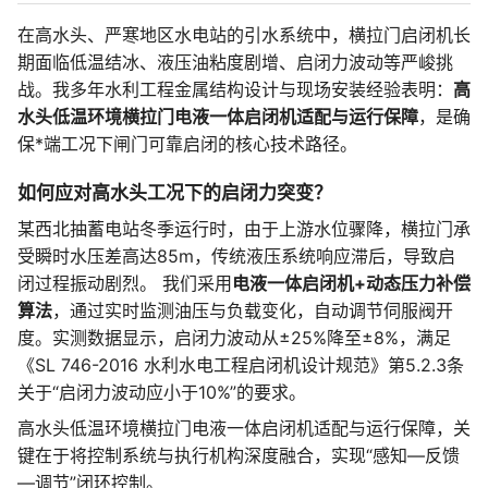
在高水头、严寒地区水电站的引水系统中，横拉门启闭机长
期面临低温结冰、液压油粘度剧增、启闭力波动等严峻挑
战。我多年水利工程金属结构设计与现场安装经验表明：
高
水头低温环境横拉门电液一体启闭机适配与运行保障
，是确
保*端工况下闸门可靠启闭的核心技术路径。
如何应对高水头工况下的启闭力突变？
某西北抽蓄电站冬季运行时，由于上游水位骤降，横拉门承
受瞬时水压差高达85m，传统液压系统响应滞后，导致启
闭过程振动剧烈。 我们采用
电液一体启闭机+动态压力补偿
算法
，通过实时监测油压与负载变化，自动调节伺服阀开
度。实测数据显示，启闭力波动从±25%降至±8%，满足
《SL 746-2016 水利水电工程启闭机设计规范》第5.2.3条
关于“启闭力波动应小于10%”的要求。
高水头低温环境横拉门电液一体启闭机适配与运行保障，关
键在于将控制系统与执行机构深度融合，实现“感知—反馈
—调节”闭环控制。