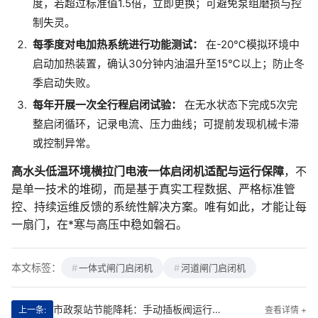
度，若超过标准值1.5倍，立即更换；可避免泵组磨损与控
制失灵。
每季度对电加热系统进行功能测试：
在-20℃模拟环境中
启动加热装置，确认30分钟内油温升至15℃以上；防止冬
季启动失败。
每年开展一次全行程启闭试验：
在无水状态下完成5次完
整启闭循环，记录电流、压力曲线；可提前发现机械卡滞
或控制异常。
高水头低温环境横拉门电液一体启闭机适配与运行保障
，不
是单一技术的堆砌，而是基于真实工程数据、严格标准管
控、持续运维反馈的系统性解决方案。唯有如此，才能让每
一扇门，在*寒与高压中稳如磐石。
本文标签：
一体式闸门启闭机
河道闸门启闭机
市政泵站节能降耗：手动插板阀运行方案
上一条:
查看详情 +