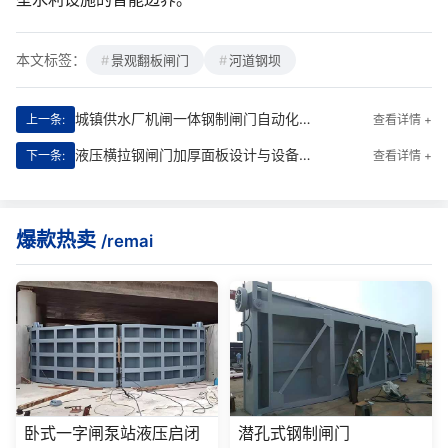
本文标签：
景观翻板闸门
河道钢坝
城镇供水厂机闸一体钢制闸门自动化控制精度调节
上一条:
查看详情 +
液压横拉钢闸门加厚面板设计与设备验收标准文件
下一条:
查看详情 +
爆款热卖
/remai
卧式一字闸泵站液压启闭
潜孔式钢制闸门