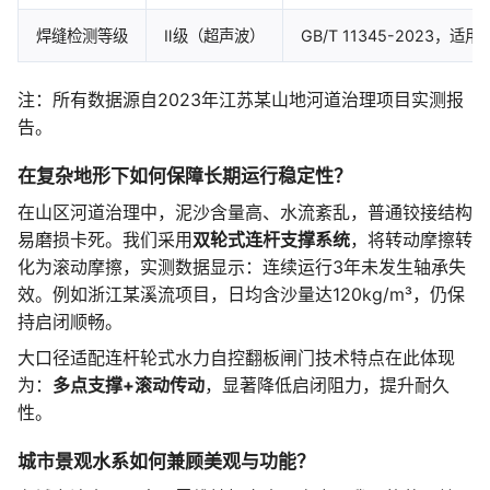
焊缝检测等级
Ⅱ级（超声波）
GB/T 11345-202
注：所有数据源自2023年江苏某山地河道治理项目实测报
告。
在复杂地形下如何保障长期运行稳定性？
在山区河道治理中，泥沙含量高、水流紊乱，普通铰接结构
易磨损卡死。我们采用
双轮式连杆支撑系统
，将转动摩擦转
化为滚动摩擦，实测数据显示：连续运行3年未发生轴承失
效。例如浙江某溪流项目，日均含沙量达120kg/m³，仍保
持启闭顺畅。
大口径适配连杆轮式水力自控翻板闸门技术特点在此体现
为：
多点支撑+滚动传动
，显著降低启闭阻力，提升耐久
性。
城市景观水系如何兼顾美观与功能？