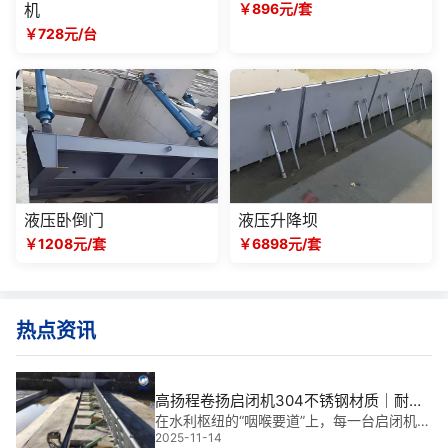
机
￥896元/套
￥728元/台
液压卧倒门
液压升降坝
￥1208元/套
￥6898元/套
热点资讯
高扬程卷扬启闭机304不锈钢材质｜耐腐
抗压，守护枢纽命脉
在水利枢纽的“咽喉要道”上，每一台启闭机都
2025-11-14
承载着调水、泄洪、通航的重任。而高扬程