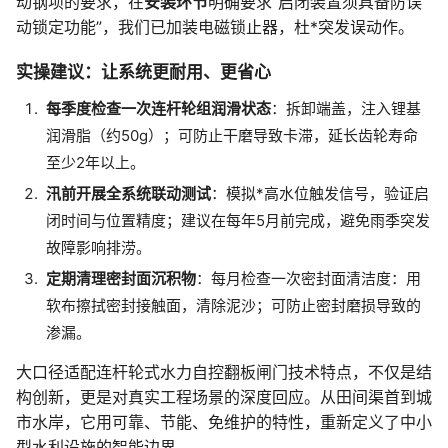
动钢坝的要求，在
安装环节
明确要求“启闭装置须具备防误
动锁定功能”，我们已加装电磁锁止器，杜*突发误动作。
实操建议：让系统更耐用、更省心
每季度检查一次连杆轮组润滑状态
：拆卸端盖，注入锂基
润滑脂（约50g）；可防止干磨导致卡滞，延长齿轮寿命
至少2年以上。
汛前开展全系统联动测试
：模拟*高水位触发信号，验证启
闭时间与位置精度；建议在每年5月前完成，避免雨季突发
故障影响排涝。
定期清理密封面沉积物
：每月检查一次密封面清洁度：用
软布擦拭密封接触面，清除泥沙；可防止密封磨损导致的
渗漏。
大口径适配连杆轮式水力自控翻板闸门技术特点，不仅是结
构创新，更是对真实工程场景的深度回应。从田间渠首到城
市水岸，它用可靠、节能、免维护的特性，重新定义了中小
型水利设施的智能边界。