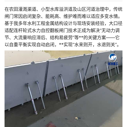
在农田灌溉渠道、小型水库溢洪道及山区河道治理中，传统
闸门常因启闭复杂、能耗高、维护难而难以适应多变水情。
基于我多年水利工程金属结构设计与现场安装经验，大口径
适配连杆轮式水力自控翻板闸门技术正成为解决“无动力调
节、大流量响应滞后、结构易疲劳”等**的关键方案——它
以自重平衡实现自动启闭，**实现“水来则开，水退则关”。