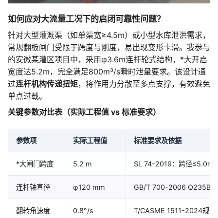
如何应对大流量工况下的启闭可靠性问题？
针对大型灌溉渠（如单渠宽≥4.5m）或小型水库泄洪需求，
常规翻板闸门受限于跨度与刚度，易出现变形卡滞。我参与
的安徽某灌区项目中，采用φ3.6m连杆轮式结构，*大开启
宽度达5.2m，完全满足800m³/s瞬时泄量要求。该设计通
过
连杆机构传递扭矩
，将作用力分散至多点支撑，有效避免
单点过载。
关键参数对比表（实际工程值 vs 标准要求）
参数项
实际工程值
标准要求及依据
*大闸门跨度
5.2 m
SL 74-2019：跨径≤5.
连杆轴直径
φ120 mm
GB/T 700-2006 Q2
翻转角速度
0.8°/s
T/CASME 1511-20