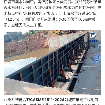
在城市滨水公园中，需维持恒定水面高度。我**的苏州某景
观水系项目，使用大口径适配连杆轮式水力自控翻板闸门技
术特点中的“水位触发启闭”机制，当上游水位超过设定值
（1.25m），闸门自动开启泄洪；水位回落至1.05m时关
闭，全程无需人工干预。
此类系统符合
T/CASME 1511-2024
对城市景观工程用自