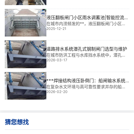
卷扬启闭机304不锈钢材质，正是这类关键
设备中的“钢铁卫士”。它不仅耐腐蚀、强度
高，更能在复杂工况下长期稳定运行——尤
液压翻板闸门小区雨水调蓄池|智能控流的
其
“城市海绵”守护者
在城市内涝频发的**，液压翻板闸门小区雨
2025-12-21
水调蓄池已成为新型城镇化建设中不可或缺
的“智慧水管家”。它不仅实现雨洪调蓄、错峰
排放，更以自动化控制提升排水效率。我参
与过多个大型项目，深知这套系统的核心价
道路排水系统潜孔式钢制闸门选型与维护
在城市防洪工程与水库挡水系统中，潜孔式
2026-03-17
钢制闸门常面临水压波动大、泥沙磨损等*
*。基于我 多年参与 多个大型项目的经验，
科学进行道路排水系统潜孔式钢制闸门选型
与维护，是保障工程安全的关键。
***焊接结构液压卧倒门：船闸输水系统 |
景观水利工程
在复杂水文环境与高可靠性要求并存的船闸
2026-02-20
输水系统中，***焊接结构液压卧倒门是解决
启闭精度、密封性能与长期耐久性的关键。
基于我多年水利工程金属结构设计、生产及
现场安装经验，参与过多个大型项目，我深
猜您想找