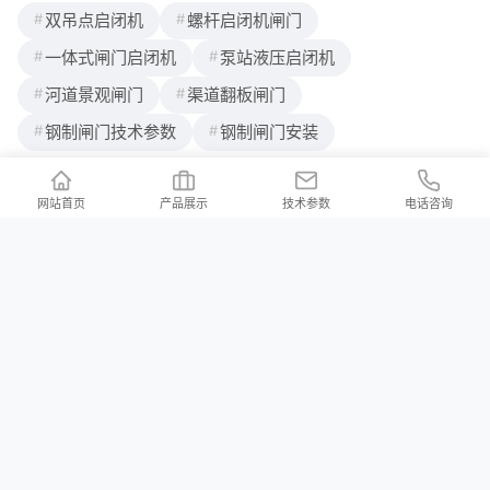
双吊点启闭机
螺杆启闭机闸门
一体式闸门启闭机
泵站液压启闭机
河道景观闸门
渠道翻板闸门
钢制闸门技术参数
钢制闸门安装
网站首页
产品展示
技术参数
电话咨询
联系我们
/ Contact us
公司地址：河北省邢台市新河县白神首乡夏神首村
公司邮箱：2176997023@qq.com
河北铄洋重工机电设备有限责任公司 版权所有 Copyright (c) 2024 声明：产品
价格信息以电议为准！本站所有页面上的违禁词在此声明均全部失效，不作为
赔付理由，本站在不断排查中。望各位消费者能理解，并非刻意为之，同时望
职业打假人高抬贵手！本站部分内容来源于网络，如有侵权请及时联系我们，
会立马删除！
冀ICP备2023038105号-3
XML地图