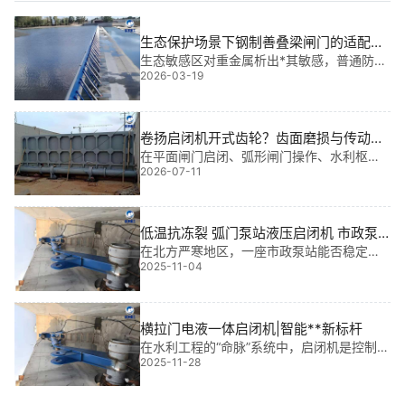
生态保护场景下钢制善叠梁闸门的适配设
计与案例
生态敏感区对重金属析出*其敏感，普通防腐
2026-03-19
层易剥落污染水体。我在设计中严格筛选材
料，确保涂装体系符合环保要求。参数项实
际工程值标准要求及依据涂层干膜厚度≥280
μmSL 105-2007《水利水电工程金属结构腐
卷扬启闭机开式齿轮？齿面磨损与传动比
蚀防护技术规范》表面除锈等级Sa2.5级GB/
匹配问题
在平面闸门启闭、弧形闸门操作、水利枢纽
T 8923.1-2011《涂覆涂料前钢材表面处理》
2026-07-11
调水及船闸闸门控制中，开式齿轮齿面磨损
耐磨性测试通过 5000 次摩擦SL 26
不均与传动比匹配偏差常引发启闭力波动与
停机检修，合理匹配传动参数并控制磨损速
率是维持闸门平稳运行的关键。
低温抗冻裂 弧门泵站液压启闭机 市政泵
站|智控守护型全工况解决方案
在北方严寒地区，一座市政泵站能否稳定运
2025-11-04
行，关键往往藏在一台不起眼的低温抗冻裂
弧门泵站液压启闭机里。它不仅是大型闸门
启闭的“动力心脏”，更是高水头水利枢纽、无
人值守电站和应急泄洪系统中不可替代的安
横拉门电液一体启闭机|智能**新标杆
全屏
在水利工程的“命脉”系统中，启闭机是控制水
2025-11-28
流开合的关键设备。我参与过多个大型水利
项目，*深的感受是：横拉门电液一体启闭机
不仅提升了运行效率，更让运维变得“聪明”起