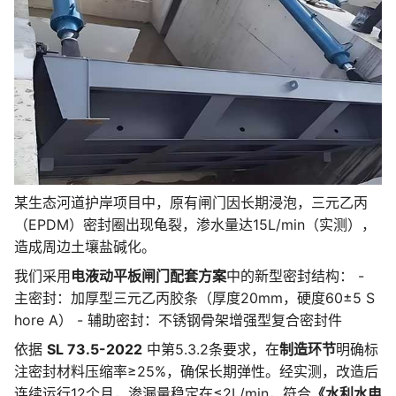
某生态河道护岸项目中，原有闸门因长期浸泡，三元乙丙
（EPDM）密封圈出现龟裂，渗水量达15L/min（实测），
造成周边土壤盐碱化。
我们采用
电液动平板闸门配套方案
中的新型密封结构： -
主密封：加厚型三元乙丙胶条（厚度20mm，硬度60±5 S
hore A） - 辅助密封：不锈钢骨架增强型复合密封件
依据
SL 73.5-2022
中第5.3.2条要求，在
制造环节
明确标
注密封材料压缩率≥25%，确保长期弹性。经实测，改造后
连续运行12个月，渗漏量稳定在≤2L/min，符合
《水利水电