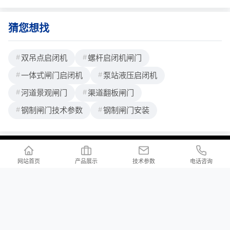
来。它集液压驱动与电气控制于一体，
猜您想找
双吊点启闭机
螺杆启闭机闸门
一体式闸门启闭机
泵站液压启闭机
河道景观闸门
渠道翻板闸门
钢制闸门技术参数
钢制闸门安装
联系我们
/ Contact us
网站首页
产品展示
技术参数
电话咨询
公司地址：河北省邢台市新河县白神首乡夏神首村
公司邮箱：2176997023@qq.com
河北铄洋重工机电设备有限责任公司 版权所有 Copyright (c) 2024 声明：产品
价格信息以电议为准！本站所有页面上的违禁词在此声明均全部失效，不作为