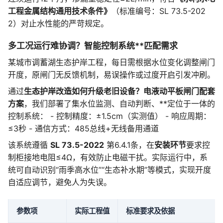
工程金属结构通用技术条件》
（标准编号：SL 73.5-202
2）对止水性能的严苛规定。
多工况运行难协调？智能控制系统**匹配需求
某城市调蓄湖生态护岸工程，每日需根据水位变化调整闸门
开度，原闸门无反馈机制，易误操作或过度开启引发冲刷。
通过
生态护岸改造如何升级老旧设备？电液动平板闸门配套
方案
，我们部署了集水位监测、自动判断、**定位于一体的
控制系统： - 控制精度：±1.5cm（实测值） - 响应周期：
≤3秒 - 通信方式：485总线+无线备用通道
该系统遵循
SL 73.5-2022
第6.4.1条，在
安装环节
要求控
制柜接地电阻≤4Ω，有效防止电磁干扰。实际运行中，系
统可自动识别“雨季高水位”“生态补水期”等模式，实现开度
自适应调节，避免人为失误。
参数项
实际工程值
标准要求及依据