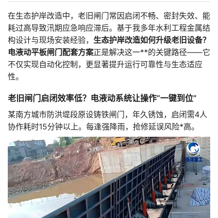
在生态护岸改造中，老旧闸门常因启闭不畅、密封失效、能
耗过高导致汛期应急响应滞后。基于我多年水利工程金属结
构设计与现场安装经验，
生态护岸改造如何升级老旧设备？
电液动平板闸门配套方案
正是解决这一**的关键路径——它
不仅实现自动化控制，更显著提升运行可靠性与生态适应
性。
老旧闸门启闭效率低？电液动系统让操作“一键到位”
某南方城市防洪堤段原设铸铁闸门，年久锈蚀，启闭需4人
协作耗时15分钟以上。每逢强降雨，抢修延误风险*高。