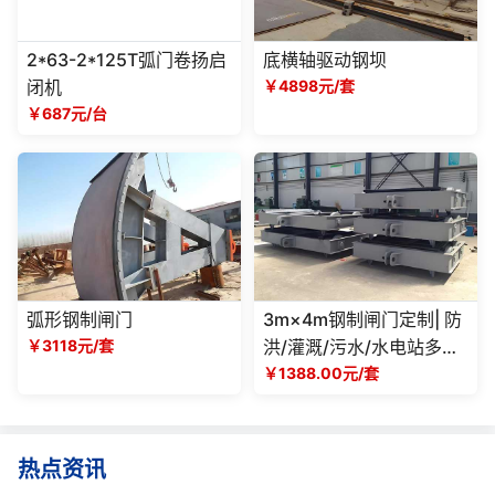
2*63-2*125T弧门卷扬启
底横轴驱动钢坝
闭机
￥4898元/套
￥687元/台
弧形钢制闸门
3m×4m钢制闸门定制| 防
￥3118元/套
洪/灌溉/污水/水电站多场
景适用，厂家可按需设计
￥1388.00元/套
生产
热点资讯