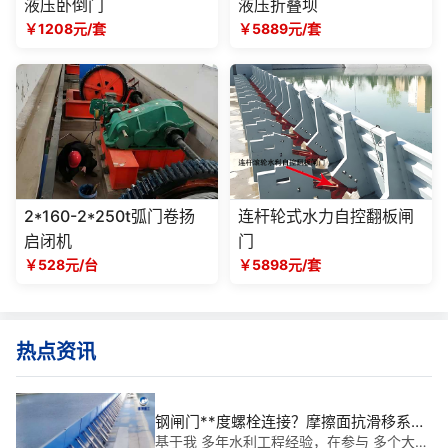
液压卧倒门
液压折叠坝
￥1208元/套
￥5889元/套
2*160-2*250t弧门卷扬
连杆轮式水力自控翻板闸
启闭机
门
￥528元/台
￥5898元/套
热点资讯
钢闸门**度螺栓连接？摩擦面抗滑移系数
与紧固力矩检测
基于我 多年水利工程经验，在参与 多个大型