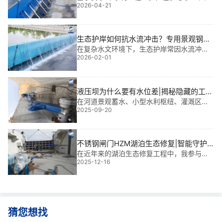
2026-04-21
项目后发现，许多渗漏隐患并非源于闸门本
体，而是钢闸门**度螺栓连接失效所致。摩
擦面抗滑移系数不足或紧固力矩检测偏差，
往往是导致结构松动的核心**。
生态护岸如何抗水流冲击？专用景观钢坝
结构设计与选型
在复杂水文环境下，生态护岸常因水流冲刷
2026-02-01
导致结构失稳、岸线坍塌。基于我多年水利
工程金属结构设计、生产及现场安装经验，
我深知：生态护岸如何抗水流冲击？专用景
观钢坝结构设计与选型，是实现长期稳定防
液压坝为什么要有水位差|揭秘隐藏的工程
护的关键
智慧
在河道景观蓄水、小型水利枢纽、灌溉区挡
2025-09-20
水和城市河道治理中，液压坝正成为越来越
受欢迎的“隐形守护者”。它不仅造型美观、启
闭灵活，更关键的是——液压坝为什么要有
水位差？这背后藏着一套**的力学平衡逻
不锈钢闸门HZM湖泊生态修复|智能守护
辑。我
水生态的“隐形卫士”
在近年来的湖泊生态修复工程中，我参与过
2025-12-16
多个大型项目，其中*让我印象深刻的是浙江
某湿地公园的生态调控系统建设。这里，不
锈钢闸门HZM湖泊生态修复不仅承担着控流
调水的核心任务，更成为维系水体自净能力
的
猜您想找