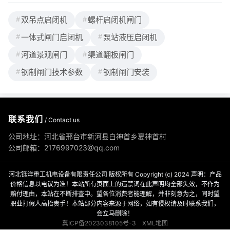
双吊点启闭机
螺杆启闭机闸门
一体式闸门启闭机
泵站液压启闭机
河道景观闸门
渠道翻板闸门
钢制闸门技术参数
钢制闸门安装
联系我们
/ Contact us
公司地址：河北省邢台市新河县白神首乡夏神首村
公司邮箱：2176997023@qq.com
河北铄洋重工机电设备有限责任公司 版权所有 Copyright (c) 2024 声明：产品
价格信息以电议为准！本站所有页面上的违禁词在此声明均全部失效，不作为
赔付理由，本站在不断排查中。望各位消费者能理解，并非刻意为之，同时望
职业打假人高抬贵手！本站部分内容来源于网络，如有侵权请及时联系我们，
会立马删除！
冀ICP备2023038105号-3
XML地图