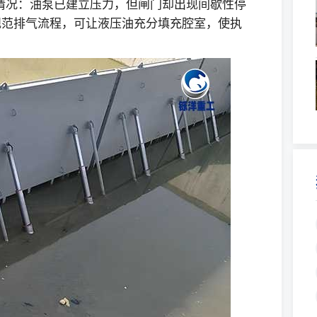
情况：油泵已建立压力，但闸门却出现间歇性停
规范排气流程，可让液压油充分填充腔室，使执