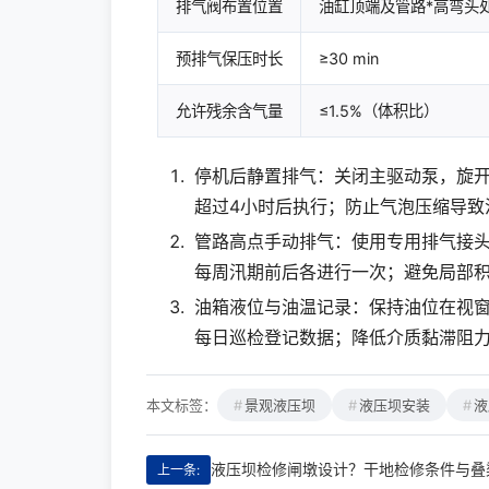
排气阀布置位置
油缸顶端及管路*高弯头
预排气保压时长
≥30 min
允许残余含气量
≤1.5%（体积比）
停机后静置排气：关闭主驱动泵，旋
超过4小时后执行；防止气泡压缩导致
管路高点手动排气：使用专用排气接
每周汛期前后各进行一次；避免局部
油箱液位与油温记录：保持油位在视窗
每日巡检登记数据；降低介质黏滞阻
本文标签：
景观液压坝
液压坝安装
液
液压坝检修闸墩设计？干地检修条件与叠
上一条: