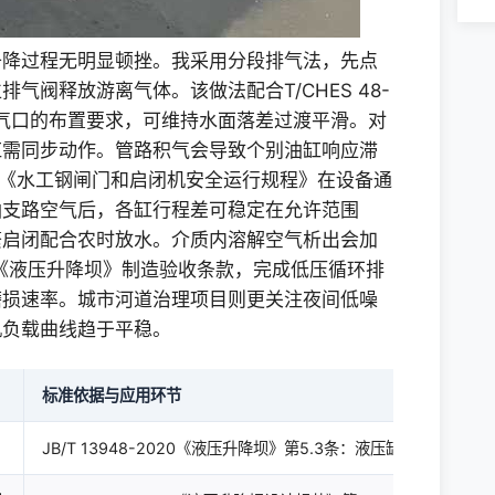
升降过程无明显顿挫。我采用分段排气法，先点
气阀释放游离气体。该做法配合T/CHES 48-
排气口的布置要求，可维持水面落差过渡平滑。对
缸需同步动作。管路积气会导致个别油缸响应滞
020《水工钢闸门和启闭机安全运行规程》在设备通
油支路空气后，各缸行程差可稳定在允许范围
繁启闭配合农时放水。介质内溶解空气析出会加
2020《液压升降坝》制造验收条款，完成低压循环排
磨损速率。城市河道治理项目则更关注夜间低噪
机负载曲线趋于平稳。
标准依据与应用环节
JB/T 13948-2020《液压升降坝》第5.3条：液压缸设计压力标