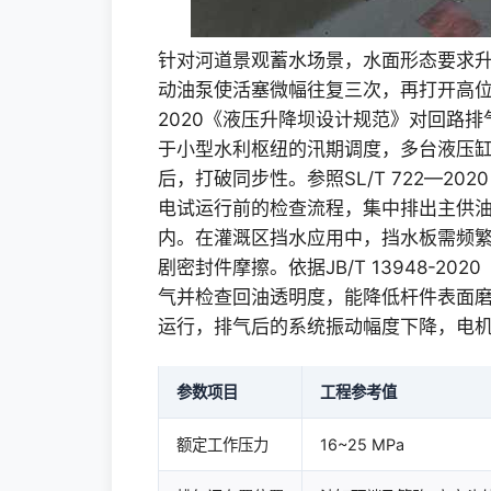
针对河道景观蓄水场景，水面形态要求
动油泵使活塞微幅往复三次，再打开高位排
2020《液压升降坝设计规范》对回路
于小型水利枢纽的汛期调度，多台液压
后，打破同步性。参照SL/T 722—2
电试运行前的检查流程，集中排出主供
内。在灌溉区挡水应用中，挡水板需频
剧密封件摩擦。依据JB/T 13948-
气并检查回油透明度，能降低杆件表面
运行，排气后的系统振动幅度下降，电
参数项目
工程参考值
额定工作压力
16~25 MPa