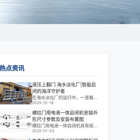
热点资讯
液压上翻门 海水淡化厂|智能启
闭的海洋守护者
在海水淡化厂的运行中，一道看似
2025-10-18
不起眼却至关重要的“关卡”——液
压上翻门，正默默承担着防潮、排
横拉门用电液一体启闭机安装外
洪与系统隔离的关键使命。我参与
形尺寸参数及安装布置图
过多个大型水利项目，其中在华东
横拉门用电液一体启闭机具有结构
某万吨级海水淡化厂工程中，液压
2025-01-03
紧凑，操作简单、平稳，隐蔽性较
上翻门的**控
好等特点，特别适用于市政水利景