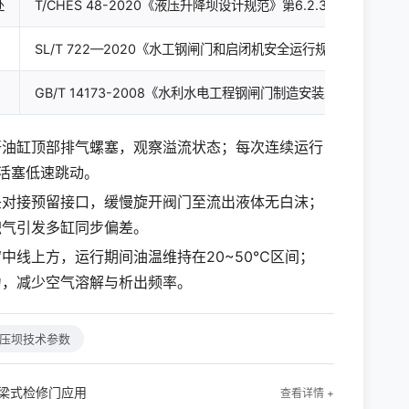
处
T/CHES 48-2020《液压升降坝设计规范》第6.2.3条：回路排
SL/T 722—2020《水工钢闸门和启闭机安全运行规程》第7.4
GB/T 14173-2008《水利水电工程钢闸门制造安装及验收规范》
开油缸顶部排气螺塞，观察溢流状态；每次连续运行
活塞低速跳动。
头对接预留接口，缓慢旋开阀门至流出液体无白沫；
积气引发多缸同步偏差。
中线上方，运行期间油温维持在20~50℃区间；
力，减少空气溶解与析出频率。
压坝技术参数
梁式检修门应用
查看详情 +