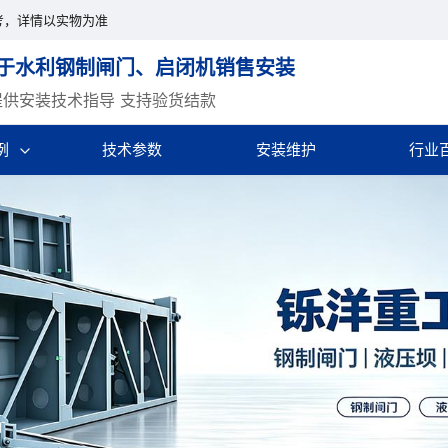
考，详情以实物为准
于水利钢制闸门、启闭机销售安装
提供安装技术指导 支持验货结款
例
技术参数
安装维护
行业