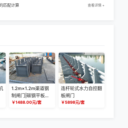
的匹配计算
查看详情 +
机
1.2m×1.2m渠道钢
连杆轮式水力自控翻
制闸门|碳钢平板闸
板闸门
门|手动动螺杆启闭
￥1488.00元/套
￥5898元/套
机|农田灌溉排水阀
门