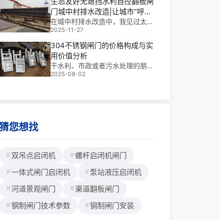
生态友好无遮挡水利自控翻板闸
观工程。需要注意的是当孔口宽度
门城中村排水改造|让城市“呼
2-8m用单台启闭机，孔口宽度8-
吸”更顺畅
在城中村排水改造中，我见过太多
16m用两台对拉布置。下面是横拉
2025-11-27
传统闸门“堵”住了水流，也堵住了
门安装布置外形尺寸参数表及安装
居民的出行与生态。而**能实现生
布置图一、横拉门用电液一体启闭
304不锈钢闸门的价格构成与实
态友好无遮挡水利自控翻板闸门城
机安装外形尺寸参数液压启闭机型
用价值分析
中村排水改造的，是那种无需电
号LHH1H2BR1R2ΦΦ1Φ2DYZQ-
干水利、市政或者污水处理的朋
力、随水位自动启闭、不阻断水流
HL63kN-
2025-08-02
友，肯定对不锈钢制闸门不陌生
又不影响景观的智能
—— 调节水流、挡住杂质、保障
设备安全，这东西就是系统里的
“守门人”。而 304 不锈钢闸门，
因为不怕锈、够结实、能用多年，
几乎成了很多项目的选择。但每次
猜您想找
采购，大家问得多的还是：“这玩
意儿一套到底多少钱？”其实真没
法给个固定数，就像你买衣服得看
双吊点启闭机
螺杆启闭机闸门
尺
一体式闸门启闭机
泵站液压启闭机
河道景观闸门
渠道翻板闸门
钢制闸门技术参数
钢制闸门安装