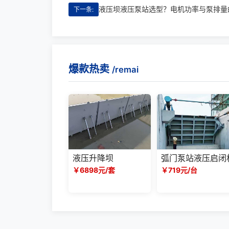
液压坝液压泵站选型？电机功率与泵排量
下一条:
爆款热卖
/remai
液压升降坝
弧门泵站液压启闭
￥6898元/套
￥719元/台