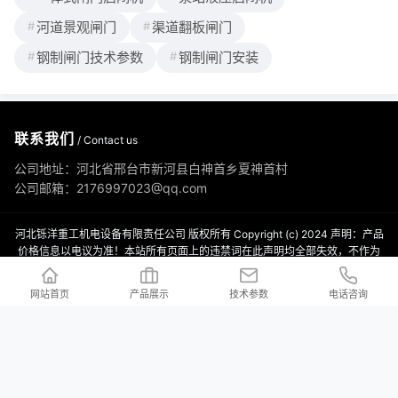
河道景观闸门
渠道翻板闸门
钢制闸门技术参数
钢制闸门安装
联系我们
/ Contact us
公司地址：河北省邢台市新河县白神首乡夏神首村
公司邮箱：2176997023@qq.com
河北铄洋重工机电设备有限责任公司 版权所有 Copyright (c) 2024 声明：产品
价格信息以电议为准！本站所有页面上的违禁词在此声明均全部失效，不作为
赔付理由，本站在不断排查中。望各位消费者能理解，并非刻意为之，同时望
职业打假人高抬贵手！本站部分内容来源于网络，如有侵权请及时联系我们，
网站首页
产品展示
技术参数
电话咨询
会立马删除！
冀ICP备2023038105号-3
XML地图