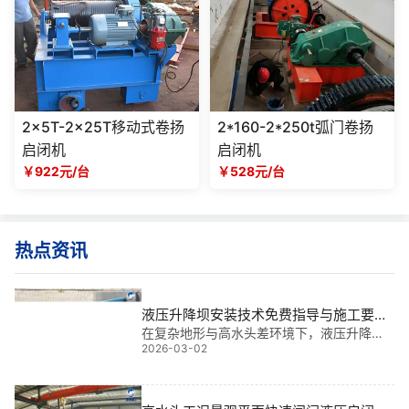
2x5T-2x25T移动式卷扬
2*160-2*250t弧门卷扬
启闭机
启闭机
￥922元/台
￥528元/台
热点资讯
液压升降坝安装技术免费指导与施工要
点：解决现场安装难题的实战指南
在复杂地形与高水头差环境下，液压升降坝
2026-03-02
的**安装直接决定工程运行安全与使用寿
命。基于我多年水利工程金属结构设计、生
产及现场安装经验，参与过多个大型项目，
深知安装环节中“位置偏差”“密封失效”“液