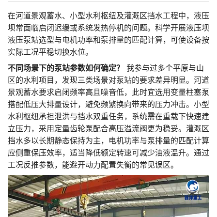
在河道景观蓄水、小型水利枢纽及灌溉区挡水工程中，液压
坝常面临启闭迟缓或系统发热停机的问题。科学开展液压坝
液压泵站选型与电机功率和泵排量的匹配计算，可使设备按
实际工况平稳切换水位。
不同场景下的泵站参数如何确定？
我参与过多个平原与山
区的水利项目，发现三类场景对泵站的要求差异明显。河道
景观蓄水要求启闭频率高且噪音低，此时宜选用变量柱塞泵
搭配低压大排量设计，避免频繁换向带来的压力冲击。小型
水利枢纽承担泄洪与挡水双重任务，系统需在重载下快速建
立压力，采用定量齿轮泵配合高压溢流阀更为稳妥。灌溉区
挡水多以长期静态保持为主，电机功率与泵排量的匹配计算
应侧重保压效率，适当降低额定转速可减少油液温升。通过
工况反推参数，能避开动力配置失衡的常见误区。