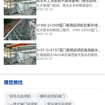
高水头工况景观平面快速闸门液压启闭机
美观设计方案
在大型闸门启闭、高水头水利枢纽运行、无
2026-02-24
人值守电站控制及应急泄洪系统中，启闭机
的可靠性与外观协调性同等关键。基于我多
年水利工程金属结构设计、生产及现场安装
经验，我深知：一个**可靠的启闭机，不仅
2*160-2*250t弧门卷扬启闭机抗紫外线
要扛得
外壳景观场景外观定制|匠心铸就水利美学
在大型水利枢纽工程中，2160-2250t弧门卷
2025-12-20
扬启闭机不仅是关键的启闭设备，更是保障
新标杆
调水、通航与防洪安全的核心装置。我参与
过多个大型项目，深知这类设备不仅要“能
扛”，更要“好看”——尤其在景观河
2*5T-2*37.5T弧门卷扬启闭机高海拔水
利项目|智控高原水脉的“力量之手”
在海拔超过3800米的某西部大型水利枢纽工
2026-01-07
程中，我参与了25T-237.5T弧门卷扬启闭机
高海拔水利项目的设计与现场安装。这套设
备不仅是调水调度的核心执行者，更是保障
船闸安全运行的关键“神经**”。其
猜您想找
双吊点启闭机
螺杆启闭机闸门
一体式闸门启闭机
泵站液压启闭机