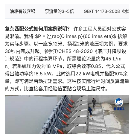
油箱有效容积
泵流量的3~5倍
GB/T 14173-20
复杂匹配公式如何用案例说明？
许多工程人员面对公式容
易混淆。我将 $P = rac{Q imes p}{60 imes eta}$ 拆解
为实际步骤。以一座宽12米、扬程2米的液压坝为例，要求
30秒内完成升起。参照T/CHES 48-2020《液压升降坝设
计规范》中的行程换算环节，所需理论流量约为45 L/mi
n。若系统压力设为18 MPa，取综合效率0.85，代入公式
得出轴功率约18.5 kW。此时选用22 kW电机并搭配10%余
量，即可满足启动扭矩需求。这种按实际行程时间反算流量
的方式，比直接套用经验值更贴合现场土建尺寸。