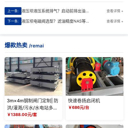
液压坝液压系统排气？启动前排出油路空气避免爬行故障
上一条:
查看详情 +
液压坝电磁阀选型？滤油精度NAS等级对阀组可靠性的影响
下一条:
查看详情 +
爆款热卖
/remai
3m×4m钢制闸门定制| 防
快速卷扬启闭机
洪/灌溉/污水/水电站多场
￥686元/台
景适用，厂家可按需设计
￥1388.00元/套
生产