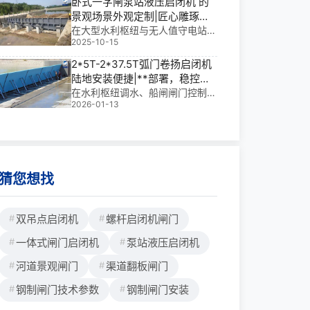
卧式一字闸泵站液压启闭机 的
修复与防洪安全的“双轮驱动”。它
景观场景外观定制|匠心雕琢的
以灵活调控水位、快速启闭、适应
工程美学
在大型水利枢纽与无人值守电站
复杂地形等优势，正成为中小流域
2025-10-15
中，卧式一字闸泵站液压启闭机不
治理的“新宠”。尤
仅是控制水流的关键设备，更逐渐
2*5T-2*37.5T弧门卷扬启闭机
成为兼具功能与美感的“工程艺术
陆地安装便捷|**部署，稳控关
品”。我参与过多个大型项目，深
键水流
在水利枢纽调水、船闸闸门控制与
知这台设备不仅承载着高水头下的
2026-01-13
平面及弧形闸门启闭的复杂场景
启闭重任，更需融入
中，25T-237.5T弧门卷扬启闭机
以其陆地安装便捷性脱颖而出。这
套设备不仅显著缩短施工周期，更
大幅降低高空作业风险。根据额定
起重量，单价通
猜您想找
双吊点启闭机
螺杆启闭机闸门
一体式闸门启闭机
泵站液压启闭机
河道景观闸门
渠道翻板闸门
钢制闸门技术参数
钢制闸门安装