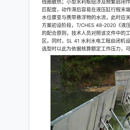
线圈散热；小型水利枢纽涉及频繁启闭作
匹配度，动作滞后容易在液压缸行程末
水位骤变与携带悬浮物的水流，此时应
方案初设阶段，T/CHES 48-202
的配合原则，技术人员对照该文件中的
区。同时，SL 41 水利水电工程启闭
选型时以此为依据核算额定工作压力，