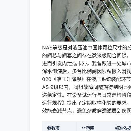
NAS等级是对液压油中固体颗粒尺寸的
的阀芯与阀套之间存在微米级配合间隙
进而引发内泄或卡滞。我曾跟进一处城市
浑水倒灌后，多台比例阀因沙粒嵌入滑阀表面
020《液压升降坝》在液压系统装配环
AS 9级以内，阀组故障间隔期得到明
递稳定性。在设备试运行与日常巡检阶段，S
运行规程》提出了定期取样化验的要求，
效能衰减节点，避免杂质穿透滤层划伤
参数项
**范围
标准依