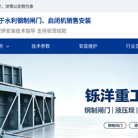
考，详情以实物为准
于水利钢制闸门、启闭机销售安装
提供安装技术指导 支持验货结款
例
技术参数
安装维护
行业