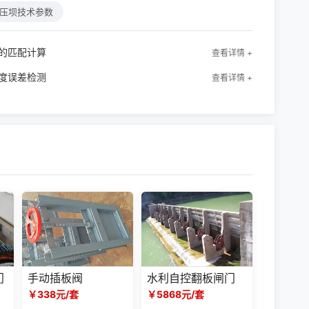
压坝技术参数
的匹配计算
查看详情 +
度误差检测
查看详情 +
门
手动插板阀
水利自控翻板闸门
￥338元/套
￥5868元/套