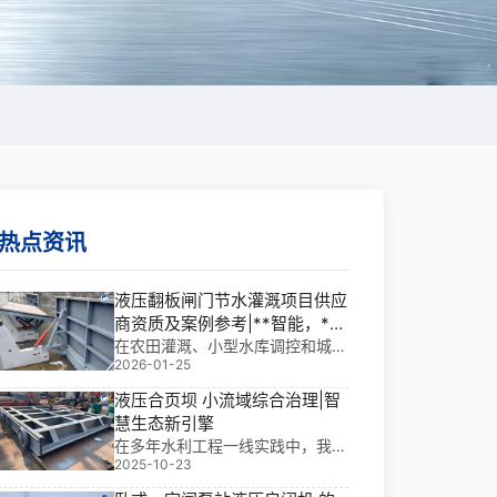
热点资讯
液压翻板闸门节水灌溉项目供应
商资质及案例参考|**智能，**
控水的工程利器
在农田灌溉、小型水库调控和城市
2026-01-25
景观水系管理中，液压翻板闸门正
成为提升水资源利用效率的核心装
液压合页坝 小流域综合治理|智
备。它不仅实现自动启闭、节能降
慧生态新引擎
耗，更显著降低人工干预成本——
在多年水利工程一线实践中，我深
据我多年水利金属结构一线经验，
2025-10-23
刻体会到：液压合页坝 小流域综
一套合格的液压翻板
合治理不仅是技术升级，更是生态