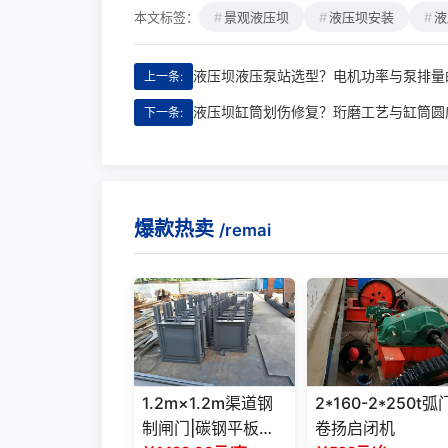
本文标签：
景观液压坝
液压坝安装
液
液压坝液压泵站选型？电机功率与泵排量
上一条:
液压坝缸筒划伤修复？珩磨工艺与缸筒圆
下一条:
爆款热卖
/remai
1.2m×1.2m渠道钢
2*160-2*250t弧
制闸门|碳钢平板闸
卷扬启闭机