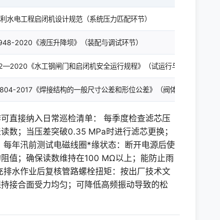
1 水利水电工程启闭机设计规范（系统压力匹配环节）
 13948-2020《液压升降坝》（装配与调试环节）
 722—2020《水工钢闸门和启闭机安全运行规程》（试运行与巡检环节）
 19804-2017《焊接结构的一般尺寸公差和形位公差》（阀体加工与接口
可直接纳入日常巡检清单： 每季度检查滤芯压
数；当压差突破0.35 MPa时进行滤芯更换；
 每年汛前测试电磁线圈*缘状态：断开电源后使
阻值；确保读数维持在100 MΩ以上；能防止雨
充排水作业后复核管路螺栓扭矩：按出厂技术文
保持接合面受力均匀；可降低高频振动导致的松