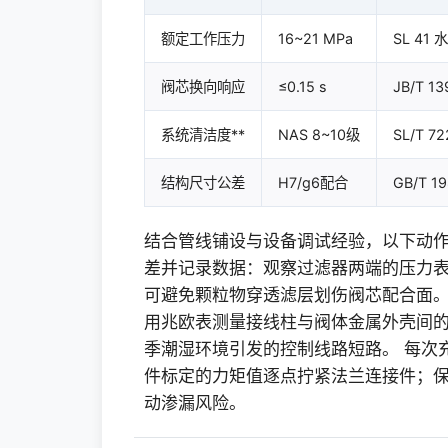
额定工作压力
16~21 MPa
SL 4
阀芯换向响应
≤0.15 s
JB/T
系统清洁度**
NAS 8~10级
SL/T
结构尺寸公差
H7/g6配合
GB/T
结合管线铺设与设备调试经验，以下动作
差并记录数据：观察过滤器两端的压力表读
可避免颗粒物穿透滤层划伤阀芯配合面。
用兆欧表测量接线柱与阀体金属外壳间的
季潮湿环境引发的控制线路短路。 每次
件标定的力矩值逐点拧紧法兰连接件；
动渗漏风险。