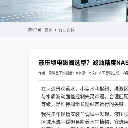
首页
行业百科
您的位置：
液压坝电磁阀选型？滤油精度NA
作者：铄洋重工
浏览量：8
来源：本文由人工智能生成，内
在河道景观蓄水、小型水利枢纽、灌溉
与水质波动面临控制失灵难题。合理匹配
等级，是维持阀组长期稳定运行的关键
我在多年现场安装与调试中发现，液压
区域水流平缓但易附着水生植物，宜选