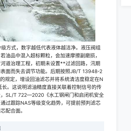
分级方式，数字越低代表液体越洁净。液压阀组
，若油品中混入超标颗粒，会加速摩擦副磨损，
河道治理工程，初期未设置**过滤回路，汛期
而失去调节功能。后期按照JB/T 13948-2
节的规定，增设回油滤芯并将系统清洁度稳定在N
显延长。这说明滤油精度直接关联着控制信号的传
L/T 722—2020《水工钢闸门和启闭机安全
通过跟踪NAS等级变化趋势，可提前预判滤芯
阀芯配合面。
据